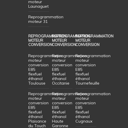
moteur
Launaguet
Reprogrammation
moteur 31
REPROGRAMMATION
REPROGRAMMATION
REPROGRAMMATION
MOTEUR
MOTEUR
MOTEUR
CONVERSION
CONVERSION
CONVERSION
Reprogrammation
Reprogrammation
Reprogrammation
moteur
moteur
moteur
conversion
conversion
conversion
E85
E85
E85
flexfuel
flexfuel
flexfuel
éthanol
éthanol
éthanol
Toulouse
Occitanie
Tournefeuille
Reprogrammation
Reprogrammation
Reprogrammation
moteur
moteur
moteur
conversion
conversion
conversion
E85
E85
E85
flexfuel
flexfuel
flexfuel
éthanol
éthanol
éthanol
Plaisance
Haute
Cugnaux
du Touch
Garonne