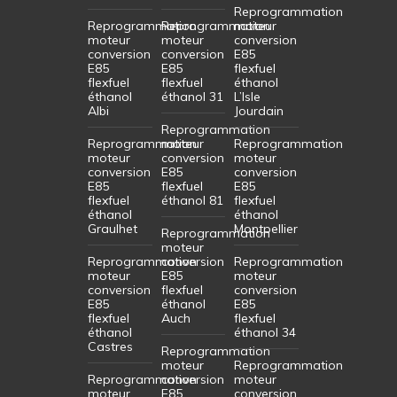
Reprogrammation
Reprogrammation
Reprogrammation
moteur
moteur
moteur
conversion
conversion
conversion
E85
E85
E85
flexfuel
flexfuel
flexfuel
éthanol
éthanol
éthanol 31
L’Isle
Albi
Jourdain
Reprogrammation
Reprogrammation
moteur
Reprogrammation
moteur
conversion
moteur
conversion
E85
conversion
E85
flexfuel
E85
flexfuel
éthanol 81
flexfuel
éthanol
éthanol
Graulhet
Montpellier
Reprogrammation
moteur
Reprogrammation
conversion
Reprogrammation
moteur
E85
moteur
conversion
flexfuel
conversion
E85
éthanol
E85
flexfuel
Auch
flexfuel
éthanol
éthanol 34
Castres
Reprogrammation
moteur
Reprogrammation
Reprogrammation
conversion
moteur
moteur
E85
conversion