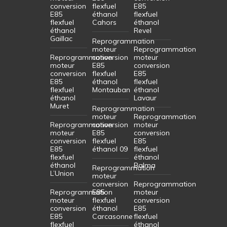
conversion
flexfuel
E85
E85
éthanol
flexfuel
flexfuel
Cahors
éthanol
éthanol
Revel
Gaillac
Reprogrammation
moteur
Reprogrammation
Reprogrammation
conversion
moteur
moteur
E85
conversion
conversion
flexfuel
E85
E85
éthanol
flexfuel
flexfuel
Montauban
éthanol
éthanol
Lavaur
Muret
Reprogrammation
moteur
Reprogrammation
Reprogrammation
conversion
moteur
moteur
E85
conversion
conversion
flexfuel
E85
E85
éthanol 09
flexfuel
flexfuel
éthanol
éthanol
Balma
Reprogrammation
L’Union
moteur
conversion
Reprogrammation
Reprogrammation
E85
moteur
moteur
flexfuel
conversion
conversion
éthanol
E85
E85
Carcasonne
flexfuel
flexfuel
éthanol