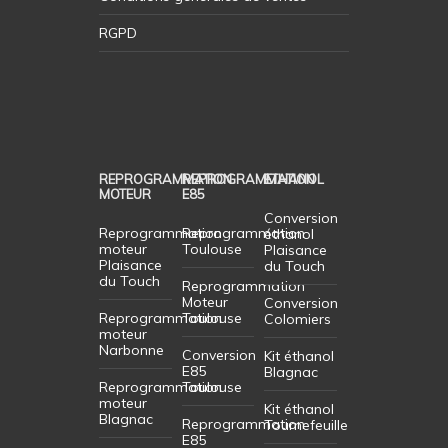
RGPD
REPROGRAMMATION
REPROGRAMMATION
ETHANOL
MOTEUR
E85
Conversion
Reprogrammation
Reprogrammation
éthanol
moteur
Toulouse
Plaisance
Plaisance
du Touch
du Touch
Reprogrammation
Moteur
Conversion
Reprogrammation
Toulouse
Colomiers
moteur
Narbonne
Conversion
Kit éthanol
E85
Blagnac
Reprogrammation
Toulouse
moteur
Kit éthanol
Blagnac
Reprogrammation
Tournefeuille
E85