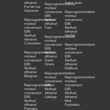
éthanol
Saint-Jean
Reprogrammation
Portet sur
moteur
Garonne
conversion
Reprogrammation
E85
moteur
Reprogrammation
flexfuel
conversion
moteur
éthanol
E85
conversion
Foix
flexfuel
E85
éthanol
flexfuel
Verfeil
Reprogrammation
éthanol
moteur
Colomiers
conversion
Reprogrammation
E85
moteur
Reprogrammation
flexfuel
conversion
moteur
éthanol
E85
conversion
Saint-
flexfuel
E85
Orens
éthanol
flexfuel
Nailloux
éthanol
Reprogrammation
Blagnac
moteur
Reprogrammation
conversion
moteur
Reprogrammation
E85
conversion
moteur
flexfuel
E85
conversion
éthanol
flexfuel
E85
Labège
éthanol
flexfuel
Midi
éthanol
Pyrénées
Pamiers