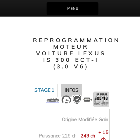
MENU
REPROGRAMMATION
MOTEUR
VOITURE LEXUS
IS 300 ECT-I
(3.0 V6)
STAGE 1
INFOS
Origine
Modifiée
Gain
+ 15
Puissance
228 ch
243 ch
ch