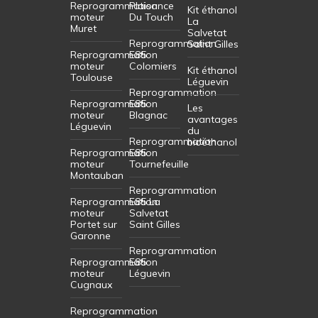
Reprogrammation
Plaisance
Kit éthanol
moteur
Du Touch
La
Muret
Salvetat
Reprogrammation
Saint Gilles
Reprogrammation
E85
moteur
Colomiers
Kit éthanol
Toulouse
Léguevin
Reprogrammation
Reprogrammation
E85
Les
moteur
Blagnac
avantages
Léguevin
du
Reprogrammation
bioéthanol
Reprogrammation
E85
moteur
Tournefeuille
Montauban
Reprogrammation
Reprogrammation
E85 La
moteur
Salvetat
Portet sur
Saint Gilles
Garonne
Reprogrammation
Reprogrammation
E85
moteur
Léguevin
Cugnaux
Reprogrammation