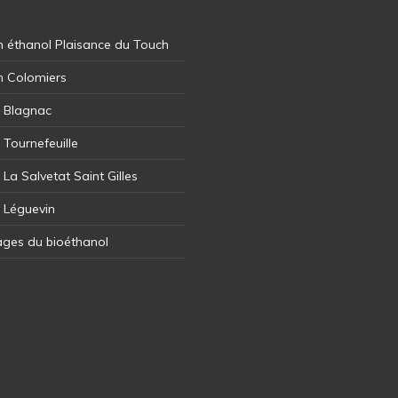
 éthanol Plaisance du Touch
n Colomiers
l Blagnac
 Tournefeuille
 La Salvetat Saint Gilles
l Léguevin
ages du bioéthanol