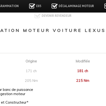
GRAMMATION
E85
DÉCALAMINAGE MOTEUR
DEVENIR REVENDEUR
TION MOTEUR VOITURE LEXUS U
Origine
Modifiée
171 ch
181 ch
205 Nm
215 Nm
ur banc de puissance
 gestion moteur
 et Constructeur*