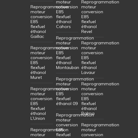
moteur
Reprogrammation
Reprogrammation
conversion
moteur
moteur
E85
conversion
conversion
flexfuel
E85
E85
éthanol
flexfuel
flexfuel
Cahors
éthanol
éthanol
Revel
Gaillac
Reprogrammation
moteur
Reprogrammation
Reprogrammation
conversion
moteur
moteur
E85
conversion
conversion
flexfuel
E85
E85
éthanol
flexfuel
flexfuel
Montauban
éthanol
éthanol
Lavaur
Muret
Reprogrammation
moteur
Reprogrammation
Reprogrammation
conversion
moteur
moteur
E85
conversion
conversion
flexfuel
E85
E85
éthanol 09
flexfuel
flexfuel
éthanol
éthanol
Balma
Reprogrammation
L’Union
moteur
conversion
Reprogrammation
Reprogrammation
E85
moteur
moteur
flexfuel
conversion