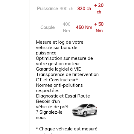
+ 20
Puissance
300 ch
320 ch
ch
400
+ 50
Couple
450 Nm
Nm
Nm
Mesure et log de votre
véhicule sur banc de
puissance
Optimisation sur mesure de
votre gestion moteur
Garantie logiciel à VIE
Transparence de l'intervention
CT et Constructeur*
Normes anti-pollutions
respectées
Diagnostic et Essai Route
Besoin d'un
véhicule de prêt
? Signalez-le
nous.
* Chaque véhicule est mesuré