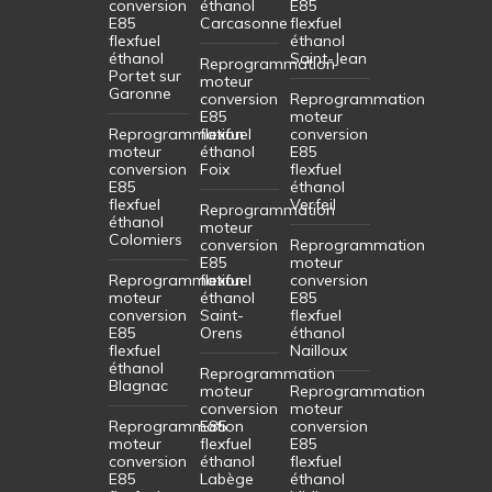
conversion
éthanol
E85
E85
Carcasonne
flexfuel
flexfuel
éthanol
éthanol
Saint-Jean
Reprogrammation
Portet sur
moteur
Garonne
conversion
Reprogrammation
E85
moteur
Reprogrammation
flexfuel
conversion
moteur
éthanol
E85
conversion
Foix
flexfuel
E85
éthanol
flexfuel
Verfeil
Reprogrammation
éthanol
moteur
Colomiers
conversion
Reprogrammation
E85
moteur
Reprogrammation
flexfuel
conversion
moteur
éthanol
E85
conversion
Saint-
flexfuel
E85
Orens
éthanol
flexfuel
Nailloux
éthanol
Reprogrammation
Blagnac
moteur
Reprogrammation
conversion
moteur
Reprogrammation
E85
conversion
moteur
flexfuel
E85
conversion
éthanol
flexfuel
E85
Labège
éthanol