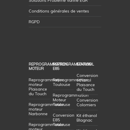
Solutions Probleme vanne EGR
Conditions générales de ventes
RGPD
REPROGRAMMATION
REPROGRAMMATION
ETHANOL
MOTEUR
E85
Conversion
Reprogrammation
Reprogrammation
éthanol
moteur
Toulouse
Plaisance
Plaisance
du Touch
du Touch
Reprogrammation
Moteur
Conversion
Reprogrammation
Toulouse
Colomiers
moteur
Narbonne
Conversion
Kit éthanol
E85
Blagnac
Reprogrammation
Toulouse
moteur