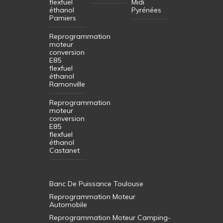
flexfuel
Midi
éthanol
Pyrénées
Pamiers
Reprogrammation
moteur
conversion
E85
flexfuel
éthanol
Ramonville
Reprogrammation
moteur
conversion
E85
flexfuel
éthanol
Castanet
Banc De Puissance Toulouse
Reprogrammation Moteur
Automobile
Reprogrammation Moteur Camping-