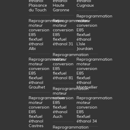
éthanol
éthanol
éthanol
Plaisance
Haute
Cugnaux
du Touch
Garonne
Reprogrammation
Reprogrammation
Reprogrammation
moteur
moteur
moteur
conversion
conversion
conversion
E85
E85
E85
flexfuel
flexfuel
flexfuel
éthanol
éthanol
éthanol 31
L’Isle
Albi
Jourdain
Reprogrammation
Reprogrammation
moteur
Reprogrammation
moteur
conversion
moteur
conversion
E85
conversion
E85
flexfuel
E85
flexfuel
éthanol 81
flexfuel
éthanol
éthanol
Graulhet
Montpellier
Reprogrammation
moteur
Reprogrammation
conversion
Reprogrammation
moteur
E85
moteur
conversion
flexfuel
conversion
E85
éthanol
E85
flexfuel
Auch
flexfuel
éthanol
éthanol 34
Castres
Reprogrammation