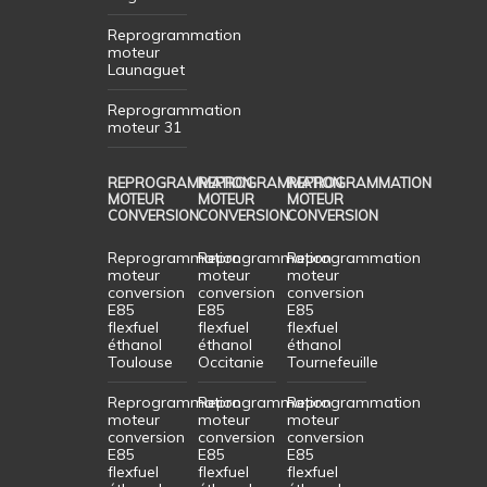
Reprogrammation
moteur
Launaguet
Reprogrammation
moteur 31
REPROGRAMMATION
REPROGRAMMATION
REPROGRAMMATION
MOTEUR
MOTEUR
MOTEUR
CONVERSION
CONVERSION
CONVERSION
Reprogrammation
Reprogrammation
Reprogrammation
moteur
moteur
moteur
conversion
conversion
conversion
E85
E85
E85
flexfuel
flexfuel
flexfuel
éthanol
éthanol
éthanol
Toulouse
Occitanie
Tournefeuille
Reprogrammation
Reprogrammation
Reprogrammation
moteur
moteur
moteur
conversion
conversion
conversion
E85
E85
E85
flexfuel
flexfuel
flexfuel