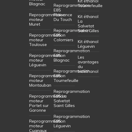
Kit éthanol
Blagnac
Reprogrammation
Tournefeuille
E85
Reprogrammation
Plaisance
Kit éthanol
moteur
Du Touch
La
Muret
Salvetat
Reprogrammation
Saint Gilles
Reprogrammation
E85
moteur
Colomiers
Kit éthanol
Toulouse
Léguevin
Reprogrammation
Reprogrammation
E85
Les
moteur
Blagnac
avantages
Léguevin
du
Reprogrammation
bioéthanol
Reprogrammation
E85
moteur
Tournefeuille
Montauban
Reprogrammation
Reprogrammation
E85 La
moteur
Salvetat
Portet sur
Saint Gilles
Garonne
Reprogrammation
Reprogrammation
E85
moteur
Léguevin
Cugnaux