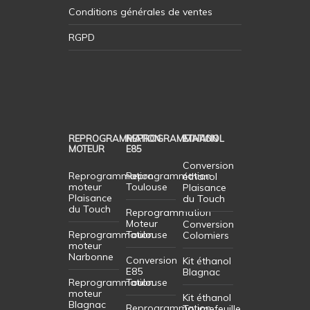
Conditions générales de ventes
RGPD
REPROGRAMMATION
REPROGRAMMATION
ETHANOL
MOTEUR
E85
Conversion
Reprogrammation
Reprogrammation
éthanol
moteur
Toulouse
Plaisance
Plaisance
du Touch
du Touch
Reprogrammation
Moteur
Conversion
Reprogrammation
Toulouse
Colomiers
moteur
Narbonne
Conversion
Kit éthanol
E85
Blagnac
Reprogrammation
Toulouse
moteur
Kit éthanol
Blagnac
Reprogrammation
Tournefeuille