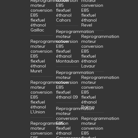
Reprogrammation
conversion
moteur
moteur
E85
conversion
conversion
flexfuel
E85
E85
éthanol
flexfuel
flexfuel
Cahors
éthanol
éthanol
Revel
Gaillac
Reprogrammation
moteur
Reprogrammation
Reprogrammation
conversion
moteur
moteur
E85
conversion
conversion
flexfuel
E85
E85
éthanol
flexfuel
flexfuel
Montauban
éthanol
éthanol
Lavaur
Muret
Reprogrammation
moteur
Reprogrammation
Reprogrammation
conversion
moteur
moteur
E85
conversion
conversion
flexfuel
E85
E85
éthanol 09
flexfuel
flexfuel
éthanol
éthanol
Balma
Reprogrammation
L’Union
moteur
conversion
Reprogrammation
Reprogrammation
E85
moteur
moteur
flexfuel
conversion
conversion
éthanol
E85
E85
Carcasonne
flexfuel