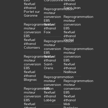
flexfuel
éthanol
éthanol
Saint-Jean
Reprogrammation
Portet sur
moteur
Garonne
conversion
Reprogrammation
E85
moteur
Reprogrammation
flexfuel
conversion
moteur
éthanol
E85
conversion
Foix
flexfuel
E85
éthanol
flexfuel
Verfeil
Reprogrammation
éthanol
moteur
Colomiers
conversion
Reprogrammation
E85
moteur
Reprogrammation
flexfuel
conversion
moteur
éthanol
E85
conversion
Saint-
flexfuel
E85
Orens
éthanol
flexfuel
Nailloux
éthanol
Reprogrammation
Blagnac
moteur
Reprogrammation
conversion
moteur
Reprogrammation
E85
conversion
moteur
flexfuel
E85
conversion
éthanol
flexfuel
E85
Labège
éthanol
flexfuel
Midi
éthanol
Pyrénées