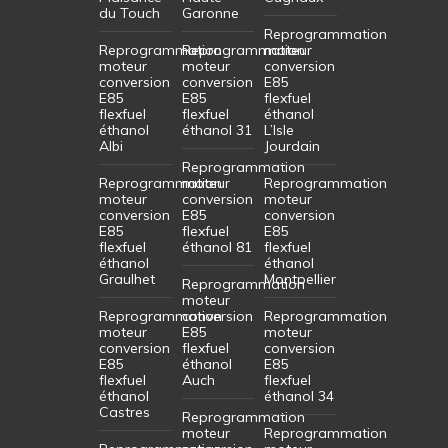
du Touch
Garonne
Reprogrammation
Reprogrammation
Reprogrammation
moteur
moteur
moteur
conversion
conversion
conversion
E85
E85
E85
flexfuel
flexfuel
flexfuel
éthanol
éthanol
éthanol 31
L’Isle
Albi
Jourdain
Reprogrammation
Reprogrammation
moteur
Reprogrammation
moteur
conversion
moteur
conversion
E85
conversion
E85
flexfuel
E85
flexfuel
éthanol 81
flexfuel
éthanol
éthanol
Graulhet
Montpellier
Reprogrammation
moteur
Reprogrammation
conversion
Reprogrammation
moteur
E85
moteur
conversion
flexfuel
conversion
E85
éthanol
E85
flexfuel
Auch
flexfuel
éthanol
éthanol 34
Castres
Reprogrammation
moteur
Reprogrammation