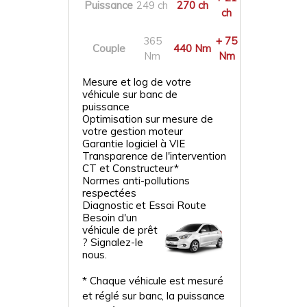
Puissance
249 ch
270 ch
ch
365
+ 75
Couple
440 Nm
Nm
Nm
Mesure et log de votre
véhicule sur banc de
puissance
Optimisation sur mesure de
votre gestion moteur
Garantie logiciel à VIE
Transparence de l'intervention
CT et Constructeur*
Normes anti-pollutions
respectées
Diagnostic et Essai Route
Besoin d'un
véhicule de prêt
? Signalez-le
nous.
* Chaque véhicule est mesuré
et réglé sur banc, la puissance