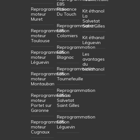
E85
Reprogrammation
Plaisance
Kit éthanol
moteur
Du Touch
La
Muret
Salvetat
Reprogrammation
Saint Gilles
Reprogrammation
E85
moteur
Colomiers
Kit éthanol
Toulouse
Léguevin
Reprogrammation
Reprogrammation
E85
Les
moteur
Blagnac
avantages
Léguevin
du
Reprogrammation
bioéthanol
Reprogrammation
E85
moteur
Tournefeuille
Montauban
Reprogrammation
Reprogrammation
E85 La
moteur
Salvetat
Portet sur
Saint Gilles
Garonne
Reprogrammation
Reprogrammation
E85
moteur
Léguevin
Cugnaux