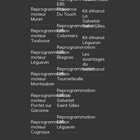
E85
Reprogrammation
Plaisance
Kit éthanol
moteur
Du Touch
La
Muret
Salvetat
Reprogrammation
Saint Gilles
Reprogrammation
E85
moteur
Colomiers
Kit éthanol
Toulouse
Léguevin
Reprogrammation
Reprogrammation
E85
Les
moteur
Blagnac
avantages
Léguevin
du
Reprogrammation
bioéthanol
Reprogrammation
E85
moteur
Tournefeuille
Montauban
Reprogrammation
Reprogrammation
E85 La
moteur
Salvetat
Portet sur
Saint Gilles
Garonne
Reprogrammation
Reprogrammation
E85
moteur
Léguevin
Cugnaux