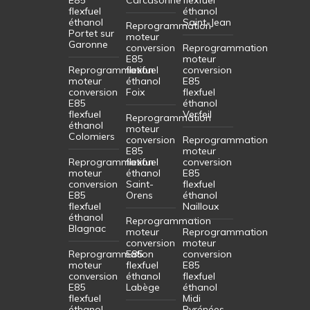
flexfuel
éthanol
éthanol
Saint-Jean
Reprogrammation
Portet sur
moteur
Garonne
conversion
Reprogrammation
E85
moteur
Reprogrammation
flexfuel
conversion
moteur
éthanol
E85
conversion
Foix
flexfuel
E85
éthanol
flexfuel
Verfeil
Reprogrammation
éthanol
moteur
Colomiers
conversion
Reprogrammation
E85
moteur
Reprogrammation
flexfuel
conversion
moteur
éthanol
E85
conversion
Saint-
flexfuel
E85
Orens
éthanol
flexfuel
Nailloux
éthanol
Reprogrammation
Blagnac
moteur
Reprogrammation
conversion
moteur
Reprogrammation
E85
conversion
moteur
flexfuel
E85
conversion
éthanol
flexfuel
E85
Labège
éthanol
flexfuel
Midi
éthanol
Pyrénées