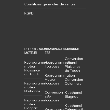
Conditions générales de ventes
RGPD
REPROGRAMMATION
REPROGRAMMATION
ETHANOL
MOTEUR
E85
Conversion
Reprogrammation
Reprogrammation
éthanol
moteur
Toulouse
Plaisance
Plaisance
du Touch
du Touch
Reprogrammation
Moteur
Conversion
Reprogrammation
Toulouse
Colomiers
moteur
Narbonne
Conversion
Kit éthanol
E85
Blagnac
Reprogrammation
Toulouse
moteur
Kit éthanol
Blagnac
Reprogrammation
Tournefeuille