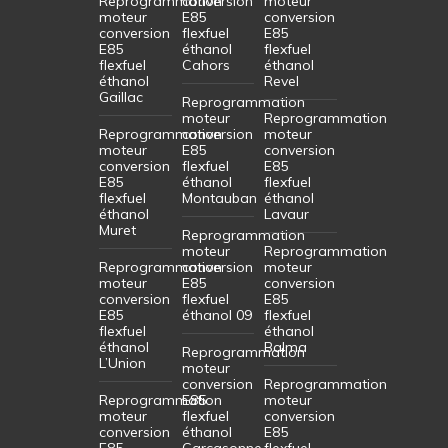
Reprogrammation
conversion
moteur
moteur
E85
conversion
conversion
flexfuel
E85
E85
éthanol
flexfuel
flexfuel
Cahors
éthanol
éthanol
Revel
Gaillac
Reprogrammation
moteur
Reprogrammation
Reprogrammation
conversion
moteur
moteur
E85
conversion
conversion
flexfuel
E85
E85
éthanol
flexfuel
flexfuel
Montauban
éthanol
éthanol
Lavaur
Muret
Reprogrammation
moteur
Reprogrammation
Reprogrammation
conversion
moteur
moteur
E85
conversion
conversion
flexfuel
E85
E85
éthanol 09
flexfuel
flexfuel
éthanol
éthanol
Balma
Reprogrammation
L’Union
moteur
conversion
Reprogrammation
Reprogrammation
E85
moteur
moteur
flexfuel
conversion
conversion
éthanol
E85
E85
Carcasonne
flexfuel