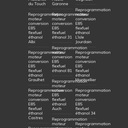
du Touch
Garonne
Reprogrammation
Reprogrammation
Reprogrammation
moteur
moteur
moteur
conversion
conversion
conversion
E85
E85
E85
flexfuel
flexfuel
flexfuel
éthanol
éthanol
éthanol 31
L’Isle
Albi
Jourdain
Reprogrammation
Reprogrammation
moteur
Reprogrammation
moteur
conversion
moteur
conversion
E85
conversion
E85
flexfuel
E85
flexfuel
éthanol 81
flexfuel
éthanol
éthanol
Graulhet
Montpellier
Reprogrammation
moteur
Reprogrammation
conversion
Reprogrammation
moteur
E85
moteur
conversion
flexfuel
conversion
E85
éthanol
E85
flexfuel
Auch
flexfuel
éthanol
éthanol 34
Castres
Reprogrammation
moteur
Reprogrammation