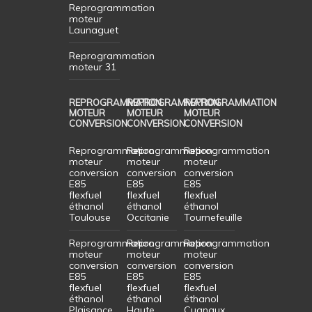
Reprogrammation
moteur
Launaguet
Reprogrammation
moteur 31
REPROGRAMMATION
REPROGRAMMATION
REPROGRAMMATION
MOTEUR
MOTEUR
MOTEUR
CONVERSION
CONVERSION
CONVERSION
Reprogrammation
Reprogrammation
Reprogrammation
moteur
moteur
moteur
conversion
conversion
conversion
E85
E85
E85
flexfuel
flexfuel
flexfuel
éthanol
éthanol
éthanol
Toulouse
Occitanie
Tournefeuille
Reprogrammation
Reprogrammation
Reprogrammation
moteur
moteur
moteur
conversion
conversion
conversion
E85
E85
E85
flexfuel
flexfuel
flexfuel
éthanol
éthanol
éthanol
Plaisance
Haute
Cugnaux