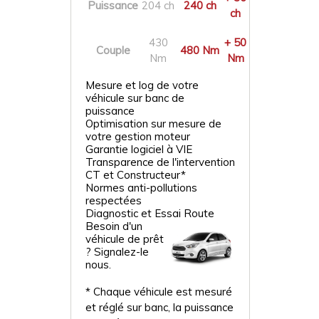
Puissance
204 ch
240 ch
ch
430
+ 50
Couple
480 Nm
Nm
Nm
Mesure et log de votre
véhicule sur banc de
puissance
Optimisation sur mesure de
votre gestion moteur
Garantie logiciel à VIE
Transparence de l'intervention
CT et Constructeur*
Normes anti-pollutions
respectées
Diagnostic et Essai Route
Besoin d'un
véhicule de prêt
? Signalez-le
nous.
* Chaque véhicule est mesuré
et réglé sur banc, la puissance