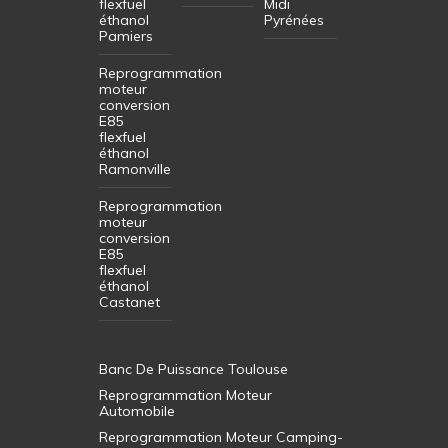
flexfuel
Midi
éthanol
Pyrénées
Pamiers
Reprogrammation
moteur
conversion
E85
flexfuel
éthanol
Ramonville
Reprogrammation
moteur
conversion
E85
flexfuel
éthanol
Castanet
Banc De Puissance Toulouse
Reprogrammation Moteur
Automobile
Reprogrammation Moteur Camping-