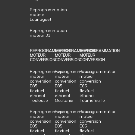
Reprogrammation
moteur
Launaguet
Reprogrammation
moteur 31
REPROGRAMMATION
REPROGRAMMATION
REPROGRAMMATION
MOTEUR
MOTEUR
MOTEUR
CONVERSION
CONVERSION
CONVERSION
Reprogrammation
Reprogrammation
Reprogrammation
moteur
moteur
moteur
conversion
conversion
conversion
E85
E85
E85
flexfuel
flexfuel
flexfuel
éthanol
éthanol
éthanol
Toulouse
Occitanie
Tournefeuille
Reprogrammation
Reprogrammation
Reprogrammation
moteur
moteur
moteur
conversion
conversion
conversion
E85
E85
E85
flexfuel
flexfuel
flexfuel