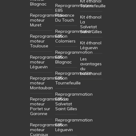
Kit éthanol
Blagnac
Reprogrammation
Tournefeuille
E85
Reprogrammation
Plaisance
Kit éthanol
moteur
Du Touch
La
Muret
Salvetat
Reprogrammation
Saint Gilles
Reprogrammation
E85
moteur
Colomiers
Kit éthanol
Toulouse
Léguevin
Reprogrammation
Reprogrammation
E85
Les
moteur
Blagnac
avantages
Léguevin
du
Reprogrammation
bioéthanol
Reprogrammation
E85
moteur
Tournefeuille
Montauban
Reprogrammation
Reprogrammation
E85 La
moteur
Salvetat
Portet sur
Saint Gilles
Garonne
Reprogrammation
Reprogrammation
E85
moteur
Léguevin
Cugnaux