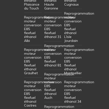
éthanol
éthanol
éthanol
Plaisance
Haute
Cugnaux
du Touch
Garonne
Reprogrammation
Reprogrammation
Reprogrammation
moteur
moteur
moteur
conversion
conversion
conversion
E85
E85
E85
flexfuel
flexfuel
flexfuel
éthanol
éthanol
éthanol 31
L’Isle
Albi
Jourdain
Reprogrammation
Reprogrammation
moteur
Reprogrammation
moteur
conversion
moteur
conversion
E85
conversion
E85
flexfuel
E85
flexfuel
éthanol 81
flexfuel
éthanol
éthanol
Graulhet
Montpellier
Reprogrammation
moteur
Reprogrammation
conversion
Reprogrammation
moteur
E85
moteur
conversion
flexfuel
conversion
E85
éthanol
E85
flexfuel
Auch
flexfuel
éthanol
éthanol 34
Castres
Reprogrammation