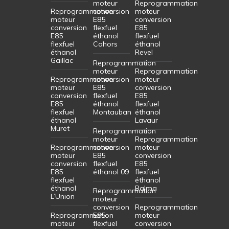
moteur
Reprogrammation
Reprogrammation
conversion
moteur
moteur
E85
conversion
conversion
flexfuel
E85
E85
éthanol
flexfuel
flexfuel
Cahors
éthanol
éthanol
Revel
Gaillac
Reprogrammation
moteur
Reprogrammation
Reprogrammation
conversion
moteur
moteur
E85
conversion
conversion
flexfuel
E85
E85
éthanol
flexfuel
flexfuel
Montauban
éthanol
éthanol
Lavaur
Muret
Reprogrammation
moteur
Reprogrammation
Reprogrammation
conversion
moteur
moteur
E85
conversion
conversion
flexfuel
E85
E85
éthanol 09
flexfuel
flexfuel
éthanol
éthanol
Balma
Reprogrammation
L’Union
moteur
conversion
Reprogrammation
Reprogrammation
E85
moteur
moteur
flexfuel
conversion