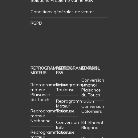
Solutions Probleme vanne EGR
Conditions générales de ventes
RGPD
REPROGRAMMATION
REPROGRAMMATION
ETHANOL
MOTEUR
E85
Conversion
Reprogrammation
Reprogrammation
éthanol
moteur
Toulouse
Plaisance
Plaisance
du Touch
du Touch
Reprogrammation
Moteur
Conversion
Reprogrammation
Toulouse
Colomiers
moteur
Narbonne
Conversion
Kit éthanol
E85
Blagnac
Reprogrammation
Toulouse
moteur