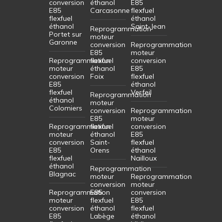
conversion
éthanol
E85
E85
Carcasonne
flexfuel
flexfuel
éthanol
éthanol
Saint-Jean
Reprogrammation
Portet sur
moteur
Garonne
conversion
Reprogrammation
E85
moteur
Reprogrammation
flexfuel
conversion
moteur
éthanol
E85
conversion
Foix
flexfuel
E85
éthanol
flexfuel
Verfeil
Reprogrammation
éthanol
moteur
Colomiers
conversion
Reprogrammation
E85
moteur
Reprogrammation
flexfuel
conversion
moteur
éthanol
E85
conversion
Saint-
flexfuel
E85
Orens
éthanol
flexfuel
Nailloux
éthanol
Reprogrammation
Blagnac
moteur
Reprogrammation
conversion
moteur
Reprogrammation
E85
conversion
moteur
flexfuel
E85
conversion
éthanol
flexfuel
E85
Labège
éthanol