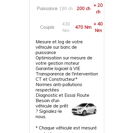
+ 20
Puissance
180 ch
200 ch
ch
430
+ 40
Couple
470 Nm
Nm
Nm
Mesure et log de votre
véhicule sur banc de
puissance
Optimisation sur mesure de
votre gestion moteur
Garantie logiciel à VIE
Transparence de l'intervention
CT et Constructeur*
Normes anti-pollutions
respectées
Diagnostic et Essai Route
Besoin d'un
véhicule de prêt
? Signalez-le
nous.
* Chaque véhicule est mesuré