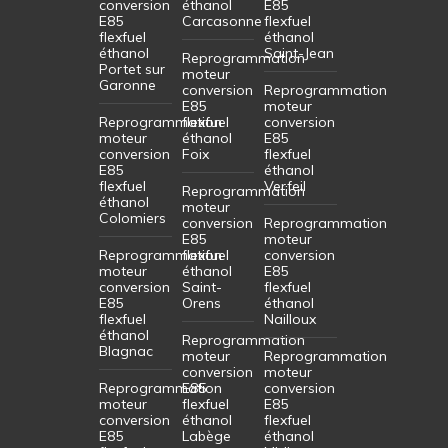
conversion
éthanol
E85
E85
Carcasonne
flexfuel
flexfuel
éthanol
éthanol
Saint-Jean
Reprogrammation
Portet sur
moteur
Garonne
conversion
Reprogrammation
E85
moteur
Reprogrammation
flexfuel
conversion
moteur
éthanol
E85
conversion
Foix
flexfuel
E85
éthanol
flexfuel
Verfeil
Reprogrammation
éthanol
moteur
Colomiers
conversion
Reprogrammation
E85
moteur
Reprogrammation
flexfuel
conversion
moteur
éthanol
E85
conversion
Saint-
flexfuel
E85
Orens
éthanol
flexfuel
Nailloux
éthanol
Reprogrammation
Blagnac
moteur
Reprogrammation
conversion
moteur
Reprogrammation
E85
conversion
moteur
flexfuel
E85
conversion
éthanol
flexfuel
E85
Labège
éthanol