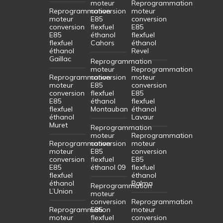
moteur
Reprogrammation
Reprogrammation
conversion
moteur
moteur
E85
conversion
conversion
flexfuel
E85
E85
éthanol
flexfuel
flexfuel
Cahors
éthanol
éthanol
Revel
Gaillac
Reprogrammation
moteur
Reprogrammation
Reprogrammation
conversion
moteur
moteur
E85
conversion
conversion
flexfuel
E85
E85
éthanol
flexfuel
flexfuel
Montauban
éthanol
éthanol
Lavaur
Muret
Reprogrammation
moteur
Reprogrammation
Reprogrammation
conversion
moteur
moteur
E85
conversion
conversion
flexfuel
E85
E85
éthanol 09
flexfuel
flexfuel
éthanol
éthanol
Balma
Reprogrammation
L’Union
moteur
conversion
Reprogrammation
Reprogrammation
E85
moteur
moteur
flexfuel
conversion