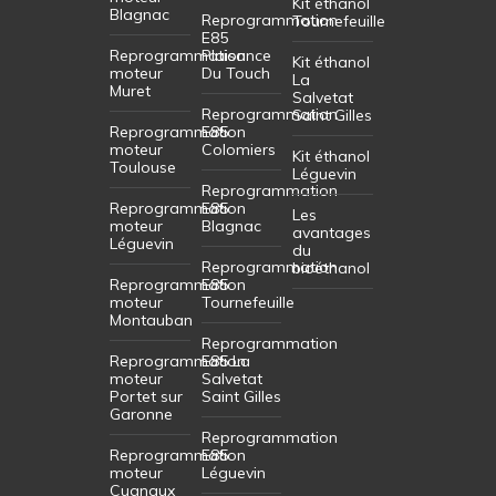
Kit éthanol
Blagnac
Reprogrammation
Tournefeuille
E85
Reprogrammation
Plaisance
Kit éthanol
moteur
Du Touch
La
Muret
Salvetat
Reprogrammation
Saint Gilles
Reprogrammation
E85
moteur
Colomiers
Kit éthanol
Toulouse
Léguevin
Reprogrammation
Reprogrammation
E85
Les
moteur
Blagnac
avantages
Léguevin
du
Reprogrammation
bioéthanol
Reprogrammation
E85
moteur
Tournefeuille
Montauban
Reprogrammation
Reprogrammation
E85 La
moteur
Salvetat
Portet sur
Saint Gilles
Garonne
Reprogrammation
Reprogrammation
E85
moteur
Léguevin
Cugnaux