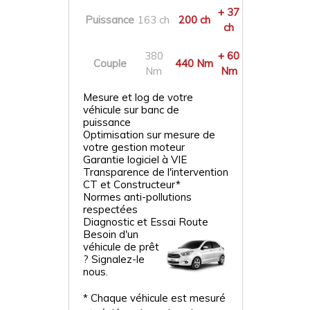
+ 37
Puissance
163 ch
200 ch
ch
380
+ 60
Couple
440 Nm
Nm
Nm
Mesure et log de votre
véhicule sur banc de
puissance
Optimisation sur mesure de
votre gestion moteur
Garantie logiciel à VIE
Transparence de l'intervention
CT et Constructeur*
Normes anti-pollutions
respectées
Diagnostic et Essai Route
Besoin d'un
véhicule de prêt
? Signalez-le
nous.
* Chaque véhicule est mesuré