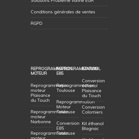
Solutions Probleme vanne EGR
Conditions générales de ventes
RGPD
REPROGRAMMATION
REPROGRAMMATION
ETHANOL
MOTEUR
E85
Conversion
Reprogrammation
Reprogrammation
éthanol
moteur
Toulouse
Plaisance
Plaisance
du Touch
du Touch
Reprogrammation
Moteur
Conversion
Reprogrammation
Toulouse
Colomiers
moteur
Narbonne
Conversion
Kit éthanol
E85
Blagnac
Reprogrammation
Toulouse
moteur