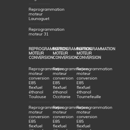
Reprogrammation
moteur
Launaguet
Reprogrammation
moteur 31
REPROGRAMMATION
REPROGRAMMATION
REPROGRAMMATION
MOTEUR
MOTEUR
MOTEUR
CONVERSION
CONVERSION
CONVERSION
Reprogrammation
Reprogrammation
Reprogrammation
moteur
moteur
moteur
conversion
conversion
conversion
E85
E85
E85
flexfuel
flexfuel
flexfuel
éthanol
éthanol
éthanol
Toulouse
Occitanie
Tournefeuille
Reprogrammation
Reprogrammation
Reprogrammation
moteur
moteur
moteur
conversion
conversion
conversion
E85
E85
E85
flexfuel
flexfuel
flexfuel