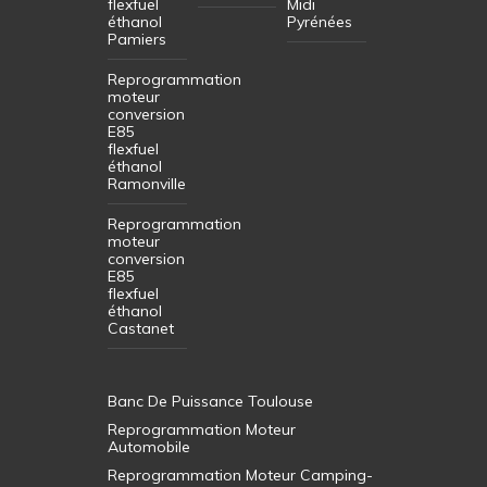
flexfuel
Midi
éthanol
Pyrénées
Pamiers
Reprogrammation
moteur
conversion
E85
flexfuel
éthanol
Ramonville
Reprogrammation
moteur
conversion
E85
flexfuel
éthanol
Castanet
Banc De Puissance Toulouse
Reprogrammation Moteur
Automobile
Reprogrammation Moteur Camping-