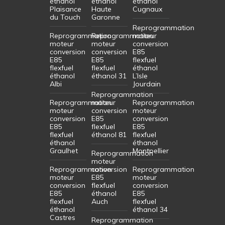
éthanol
éthanol
éthanol
Plaisance
Haute
Cugnaux
du Touch
Garonne
Reprogrammation
Reprogrammation
Reprogrammation
moteur
moteur
moteur
conversion
conversion
conversion
E85
E85
E85
flexfuel
flexfuel
flexfuel
éthanol
éthanol
éthanol 31
L’Isle
Albi
Jourdain
Reprogrammation
Reprogrammation
moteur
Reprogrammation
moteur
conversion
moteur
conversion
E85
conversion
E85
flexfuel
E85
flexfuel
éthanol 81
flexfuel
éthanol
éthanol
Graulhet
Montpellier
Reprogrammation
moteur
Reprogrammation
conversion
Reprogrammation
moteur
E85
moteur
conversion
flexfuel
conversion
E85
éthanol
E85
flexfuel
Auch
flexfuel
éthanol
éthanol 34
Castres
Reprogrammation