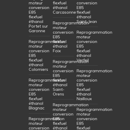
moteur
flexfuel
conversion
conversion
éthanol
E85
E85
Carcasonne
flexfuel
flexfuel
éthanol
éthanol
Saint-Jean
Reprogrammation
Portet sur
moteur
Garonne
conversion
Reprogrammation
E85
moteur
Reprogrammation
flexfuel
conversion
moteur
éthanol
E85
conversion
Foix
flexfuel
E85
éthanol
flexfuel
Verfeil
Reprogrammation
éthanol
moteur
Colomiers
conversion
Reprogrammation
E85
moteur
Reprogrammation
flexfuel
conversion
moteur
éthanol
E85
conversion
Saint-
flexfuel
E85
Orens
éthanol
flexfuel
Nailloux
éthanol
Reprogrammation
Blagnac
moteur
Reprogrammation
conversion
moteur
Reprogrammation
E85
conversion
moteur
flexfuel
E85
conversion
éthanol
flexfuel