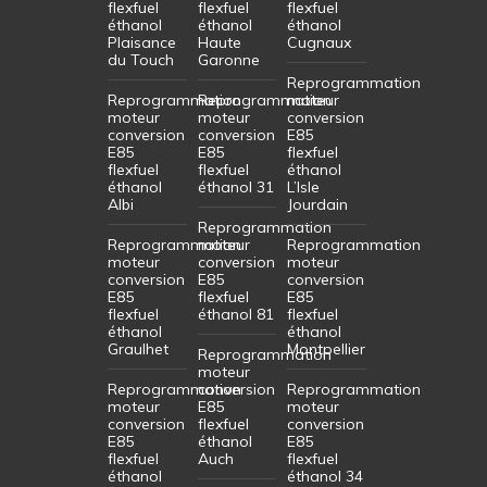
flexfuel
flexfuel
flexfuel
éthanol
éthanol
éthanol
Plaisance
Haute
Cugnaux
du Touch
Garonne
Reprogrammation
Reprogrammation
Reprogrammation
moteur
moteur
moteur
conversion
conversion
conversion
E85
E85
E85
flexfuel
flexfuel
flexfuel
éthanol
éthanol
éthanol 31
L’Isle
Albi
Jourdain
Reprogrammation
Reprogrammation
moteur
Reprogrammation
moteur
conversion
moteur
conversion
E85
conversion
E85
flexfuel
E85
flexfuel
éthanol 81
flexfuel
éthanol
éthanol
Graulhet
Montpellier
Reprogrammation
moteur
Reprogrammation
conversion
Reprogrammation
moteur
E85
moteur
conversion
flexfuel
conversion
E85
éthanol
E85
flexfuel
Auch
flexfuel
éthanol
éthanol 34