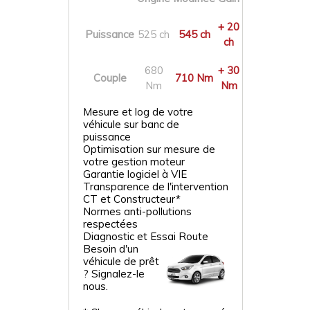
+ 20
Puissance
525 ch
545 ch
ch
680
+ 30
Couple
710 Nm
Nm
Nm
Mesure et log de votre
véhicule sur banc de
puissance
Optimisation sur mesure de
votre gestion moteur
Garantie logiciel à VIE
Transparence de l'intervention
CT et Constructeur*
Normes anti-pollutions
respectées
Diagnostic et Essai Route
Besoin d'un
véhicule de prêt
? Signalez-le
nous.