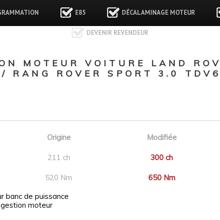
GRAMMATION
E85
DÉCALAMINAGE MOTEUR
DEVENIR REVENDEUR
ON MOTEUR VOITURE LAND RO
/ RANG ROVER SPORT 3.0 TDV
Origine
Modifiée
211 ch
300 ch
520 Nm
650 Nm
ur banc de puissance
 gestion moteur