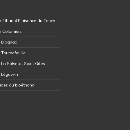
 éthanol Plaisance du Touch
n Colomiers
l Blagnac
 Tournefeuille
 La Salvetat Saint Gilles
l Léguevin
ages du bioéthanol