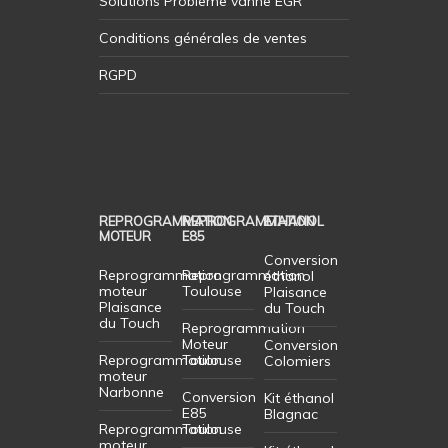
Solutions Probleme vanne EGR
Conditions générales de ventes
RGPD
REPROGRAMMATION
REPROGRAMMATION
ETHANOL
MOTEUR
E85
Conversion
Reprogrammation
Reprogrammation
éthanol
moteur
Toulouse
Plaisance
Plaisance
du Touch
du Touch
Reprogrammation
Moteur
Conversion
Reprogrammation
Toulouse
Colomiers
moteur
Narbonne
Conversion
Kit éthanol
E85
Blagnac
Reprogrammation
Toulouse
moteur