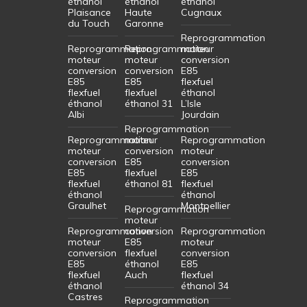
éthanol
éthanol
éthanol
Plaisance
Haute
Cugnaux
du Touch
Garonne
Reprogrammation
Reprogrammation
Reprogrammation
moteur
moteur
moteur
conversion
conversion
conversion
E85
E85
E85
flexfuel
flexfuel
flexfuel
éthanol
éthanol
éthanol 31
L’Isle
Albi
Jourdain
Reprogrammation
Reprogrammation
moteur
Reprogrammation
moteur
conversion
moteur
conversion
E85
conversion
E85
flexfuel
E85
flexfuel
éthanol 81
flexfuel
éthanol
éthanol
Graulhet
Montpellier
Reprogrammation
moteur
Reprogrammation
conversion
Reprogrammation
moteur
E85
moteur
conversion
flexfuel
conversion
E85
éthanol
E85
flexfuel
Auch
flexfuel
éthanol
éthanol 34
Castres
Reprogrammation