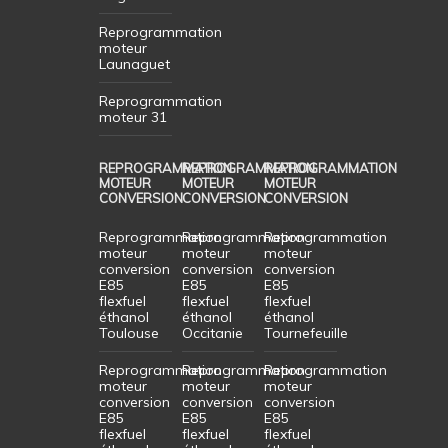
Reprogrammation
moteur
Launaguet
Reprogrammation
moteur 31
REPROGRAMMATION
REPROGRAMMATION
REPROGRAMMATION
MOTEUR
MOTEUR
MOTEUR
CONVERSION
CONVERSION
CONVERSION
Reprogrammation
Reprogrammation
Reprogrammation
moteur
moteur
moteur
conversion
conversion
conversion
E85
E85
E85
flexfuel
flexfuel
flexfuel
éthanol
éthanol
éthanol
Toulouse
Occitanie
Tournefeuille
Reprogrammation
Reprogrammation
Reprogrammation
moteur
moteur
moteur
conversion
conversion
conversion
E85
E85
E85
flexfuel
flexfuel
flexfuel