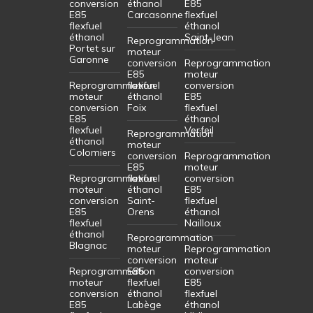
conversion
éthanol
E85
E85
Carcasonne
flexfuel
flexfuel
éthanol
éthanol
Saint-Jean
Reprogrammation
Portet sur
moteur
Garonne
conversion
Reprogrammation
E85
moteur
Reprogrammation
flexfuel
conversion
moteur
éthanol
E85
conversion
Foix
flexfuel
E85
éthanol
flexfuel
Verfeil
Reprogrammation
éthanol
moteur
Colomiers
conversion
Reprogrammation
E85
moteur
Reprogrammation
flexfuel
conversion
moteur
éthanol
E85
conversion
Saint-
flexfuel
E85
Orens
éthanol
flexfuel
Nailloux
éthanol
Reprogrammation
Blagnac
moteur
Reprogrammation
conversion
moteur
Reprogrammation
E85
conversion
moteur
flexfuel
E85
conversion
éthanol
flexfuel
E85
Labège
éthanol