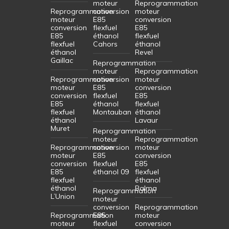
moteur
Reprogrammation
Reprogrammation
conversion
moteur
moteur
E85
conversion
conversion
flexfuel
E85
E85
éthanol
flexfuel
flexfuel
Cahors
éthanol
éthanol
Revel
Gaillac
Reprogrammation
moteur
Reprogrammation
Reprogrammation
conversion
moteur
moteur
E85
conversion
conversion
flexfuel
E85
E85
éthanol
flexfuel
flexfuel
Montauban
éthanol
éthanol
Lavaur
Muret
Reprogrammation
moteur
Reprogrammation
Reprogrammation
conversion
moteur
moteur
E85
conversion
conversion
flexfuel
E85
E85
éthanol 09
flexfuel
flexfuel
éthanol
éthanol
Balma
Reprogrammation
L’Union
moteur
conversion
Reprogrammation
Reprogrammation
E85
moteur
moteur
flexfuel
conversion