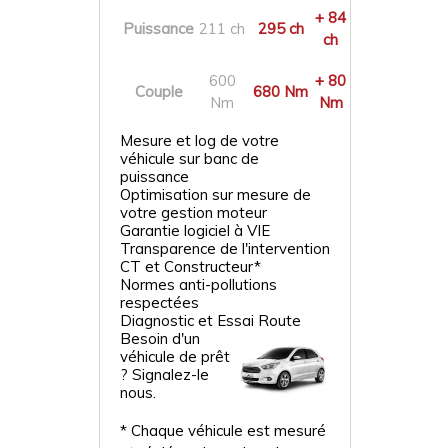
+ 84
Puissance
211 ch
295 ch
ch
600
+ 80
Couple
680 Nm
Nm
Nm
Mesure et log de votre
véhicule sur banc de
puissance
Optimisation sur mesure de
votre gestion moteur
Garantie logiciel à VIE
Transparence de l'intervention
CT et Constructeur*
Normes anti-pollutions
respectées
Diagnostic et Essai Route
Besoin d'un
véhicule de prêt
? Signalez-le
nous.
* Chaque véhicule est mesuré