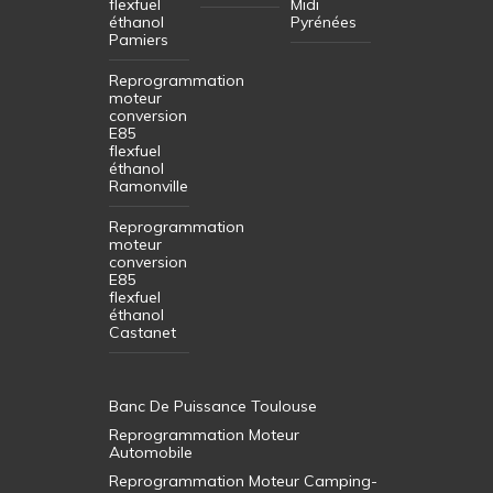
flexfuel
Midi
éthanol
Pyrénées
Pamiers
Reprogrammation
moteur
conversion
E85
flexfuel
éthanol
Ramonville
Reprogrammation
moteur
conversion
E85
flexfuel
éthanol
Castanet
Banc De Puissance Toulouse
Reprogrammation Moteur
Automobile
Reprogrammation Moteur Camping-