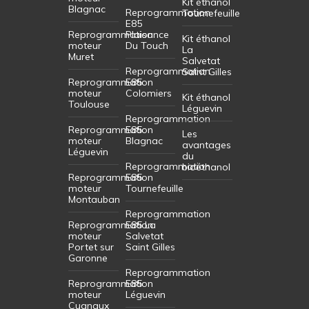
Kit éthanol
Blagnac
Reprogrammation
Tournefeuille
E85
Reprogrammation
Plaisance
Kit éthanol
moteur
Du Touch
La
Muret
Salvetat
Reprogrammation
Saint Gilles
Reprogrammation
E85
moteur
Colomiers
Kit éthanol
Toulouse
Léguevin
Reprogrammation
Reprogrammation
E85
Les
moteur
Blagnac
avantages
Léguevin
du
Reprogrammation
bioéthanol
Reprogrammation
E85
moteur
Tournefeuille
Montauban
Reprogrammation
Reprogrammation
E85 La
moteur
Salvetat
Portet sur
Saint Gilles
Garonne
Reprogrammation
Reprogrammation
E85
moteur
Léguevin
Cugnaux