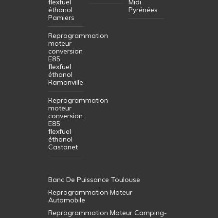
flexfuel
Midi
éthanol
Pyrénées
Pamiers
Reprogrammation
moteur
conversion
E85
flexfuel
éthanol
Ramonville
Reprogrammation
moteur
conversion
E85
flexfuel
éthanol
Castanet
Banc De Puissance Toulouse
Reprogrammation Moteur
Automobile
Reprogrammation Moteur Camping-