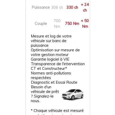
+ 24
Puissance
306 ch
330 ch
ch
700
+ 50
Couple
750 Nm
Nm
Nm
Mesure et log de votre
véhicule sur banc de
puissance
Optimisation sur mesure de
votre gestion moteur
Garantie logiciel à VIE
Transparence de l'intervention
CT et Constructeur*
Normes anti-pollutions
respectées
Diagnostic et Essai Route
Besoin d'un
véhicule de prêt
? Signalez-le
nous.
* Chaque véhicule est mesuré