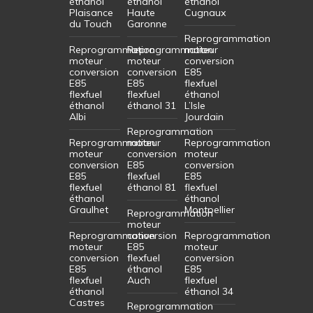
éthanol
éthanol
éthanol
Plaisance
Haute
Cugnaux
du Touch
Garonne
Reprogrammation
Reprogrammation
Reprogrammation
moteur
moteur
moteur
conversion
conversion
conversion
E85
E85
E85
flexfuel
flexfuel
flexfuel
éthanol
éthanol
éthanol 31
L’Isle
Albi
Jourdain
Reprogrammation
Reprogrammation
moteur
Reprogrammation
moteur
conversion
moteur
conversion
E85
conversion
E85
flexfuel
E85
flexfuel
éthanol 81
flexfuel
éthanol
éthanol
Graulhet
Montpellier
Reprogrammation
moteur
Reprogrammation
conversion
Reprogrammation
moteur
E85
moteur
conversion
flexfuel
conversion
E85
éthanol
E85
flexfuel
Auch
flexfuel
éthanol
éthanol 34
Castres
Reprogrammation