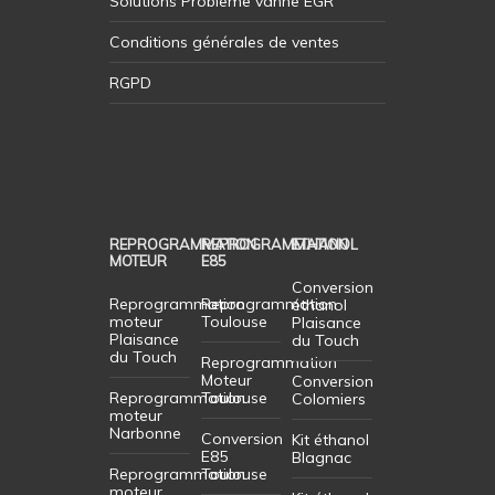
Solutions Probleme vanne EGR
Conditions générales de ventes
RGPD
REPROGRAMMATION
REPROGRAMMATION
ETHANOL
MOTEUR
E85
Conversion
Reprogrammation
Reprogrammation
éthanol
moteur
Toulouse
Plaisance
Plaisance
du Touch
du Touch
Reprogrammation
Moteur
Conversion
Reprogrammation
Toulouse
Colomiers
moteur
Narbonne
Conversion
Kit éthanol
E85
Blagnac
Reprogrammation
Toulouse
moteur