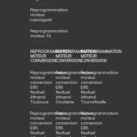
Reprogrammation
moteur
Launaguet
Reprogrammation
moteur 31
REPROGRAMMATION
REPROGRAMMATION
REPROGRAMMATION
MOTEUR
MOTEUR
MOTEUR
CONVERSION
CONVERSION
CONVERSION
Reprogrammation
Reprogrammation
Reprogrammation
moteur
moteur
moteur
conversion
conversion
conversion
E85
E85
E85
flexfuel
flexfuel
flexfuel
éthanol
éthanol
éthanol
Toulouse
Occitanie
Tournefeuille
Reprogrammation
Reprogrammation
Reprogrammation
moteur
moteur
moteur
conversion
conversion
conversion
E85
E85
E85
flexfuel
flexfuel
flexfuel