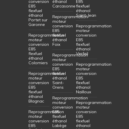
conversion
éthanol
E85
E85
Carcasonne
flexfuel
flexfuel
éthanol
éthanol
Saint-Jean
Reprogrammation
Portet sur
moteur
Garonne
conversion
Reprogrammation
E85
moteur
Reprogrammation
flexfuel
conversion
moteur
éthanol
E85
conversion
Foix
flexfuel
E85
éthanol
flexfuel
Verfeil
Reprogrammation
éthanol
moteur
Colomiers
conversion
Reprogrammation
E85
moteur
Reprogrammation
flexfuel
conversion
moteur
éthanol
E85
conversion
Saint-
flexfuel
E85
Orens
éthanol
flexfuel
Nailloux
éthanol
Reprogrammation
Blagnac
moteur
Reprogrammation
conversion
moteur
Reprogrammation
E85
conversion
moteur
flexfuel
E85
conversion
éthanol
flexfuel
E85
Labège
éthanol