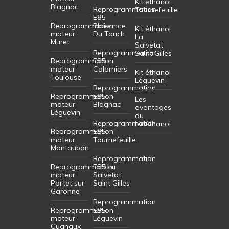
Kit éthanol
Blagnac
Reprogrammation
Tournefeuille
E85
Reprogrammation
Plaisance
Kit éthanol
moteur
Du Touch
La
Muret
Salvetat
Reprogrammation
Saint Gilles
Reprogrammation
E85
moteur
Colomiers
Kit éthanol
Toulouse
Léguevin
Reprogrammation
Reprogrammation
E85
Les
moteur
Blagnac
avantages
Léguevin
du
Reprogrammation
bioéthanol
Reprogrammation
E85
moteur
Tournefeuille
Montauban
Reprogrammation
Reprogrammation
E85 La
moteur
Salvetat
Portet sur
Saint Gilles
Garonne
Reprogrammation
Reprogrammation
E85
moteur
Léguevin
Cugnaux