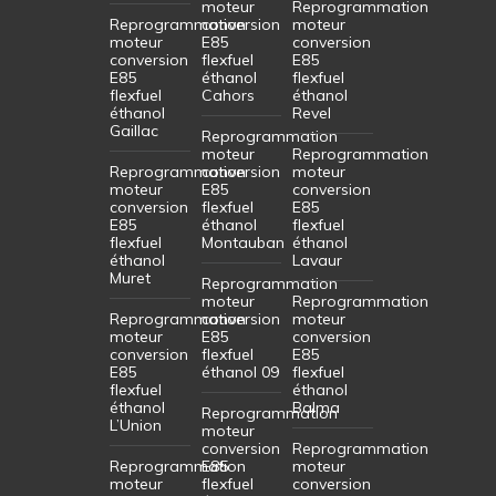
moteur
Reprogrammation
Reprogrammation
conversion
moteur
moteur
E85
conversion
conversion
flexfuel
E85
E85
éthanol
flexfuel
flexfuel
Cahors
éthanol
éthanol
Revel
Gaillac
Reprogrammation
moteur
Reprogrammation
Reprogrammation
conversion
moteur
moteur
E85
conversion
conversion
flexfuel
E85
E85
éthanol
flexfuel
flexfuel
Montauban
éthanol
éthanol
Lavaur
Muret
Reprogrammation
moteur
Reprogrammation
Reprogrammation
conversion
moteur
moteur
E85
conversion
conversion
flexfuel
E85
E85
éthanol 09
flexfuel
flexfuel
éthanol
éthanol
Balma
Reprogrammation
L’Union
moteur
conversion
Reprogrammation
Reprogrammation
E85
moteur
moteur
flexfuel
conversion