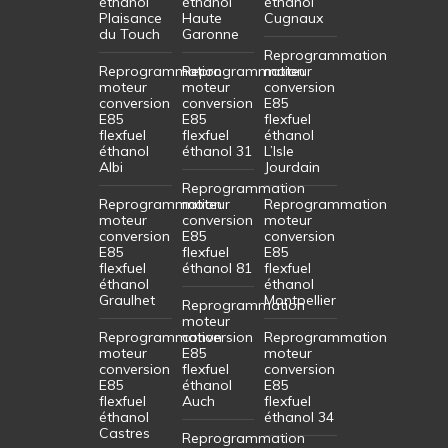
éthanol
éthanol
éthanol
Plaisance
Haute
Cugnaux
du Touch
Garonne
Reprogrammation
Reprogrammation
Reprogrammation
moteur
moteur
moteur
conversion
conversion
conversion
E85
E85
E85
flexfuel
flexfuel
flexfuel
éthanol
éthanol
éthanol 31
L’Isle
Albi
Jourdain
Reprogrammation
Reprogrammation
moteur
Reprogrammation
moteur
conversion
moteur
conversion
E85
conversion
E85
flexfuel
E85
flexfuel
éthanol 81
flexfuel
éthanol
éthanol
Graulhet
Montpellier
Reprogrammation
moteur
Reprogrammation
conversion
Reprogrammation
moteur
E85
moteur
conversion
flexfuel
conversion
E85
éthanol
E85
flexfuel
Auch
flexfuel
éthanol
éthanol 34
Castres
Reprogrammation