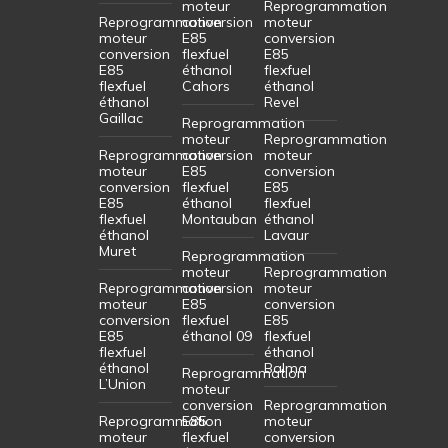
moteur
Reprogrammation
Reprogrammation
conversion
moteur
moteur
E85
conversion
conversion
flexfuel
E85
E85
éthanol
flexfuel
flexfuel
Cahors
éthanol
éthanol
Revel
Gaillac
Reprogrammation
moteur
Reprogrammation
Reprogrammation
conversion
moteur
moteur
E85
conversion
conversion
flexfuel
E85
E85
éthanol
flexfuel
flexfuel
Montauban
éthanol
éthanol
Lavaur
Muret
Reprogrammation
moteur
Reprogrammation
Reprogrammation
conversion
moteur
moteur
E85
conversion
conversion
flexfuel
E85
E85
éthanol 09
flexfuel
flexfuel
éthanol
éthanol
Balma
Reprogrammation
L’Union
moteur
conversion
Reprogrammation
Reprogrammation
E85
moteur
moteur
flexfuel
conversion