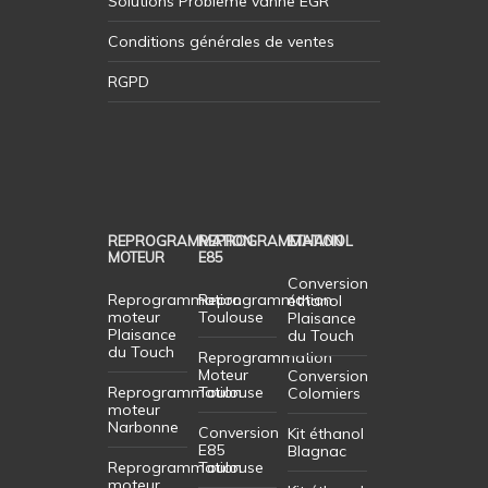
Solutions Probleme vanne EGR
Conditions générales de ventes
RGPD
REPROGRAMMATION
REPROGRAMMATION
ETHANOL
MOTEUR
E85
Conversion
Reprogrammation
Reprogrammation
éthanol
moteur
Toulouse
Plaisance
Plaisance
du Touch
du Touch
Reprogrammation
Moteur
Conversion
Reprogrammation
Toulouse
Colomiers
moteur
Narbonne
Conversion
Kit éthanol
E85
Blagnac
Reprogrammation
Toulouse
moteur