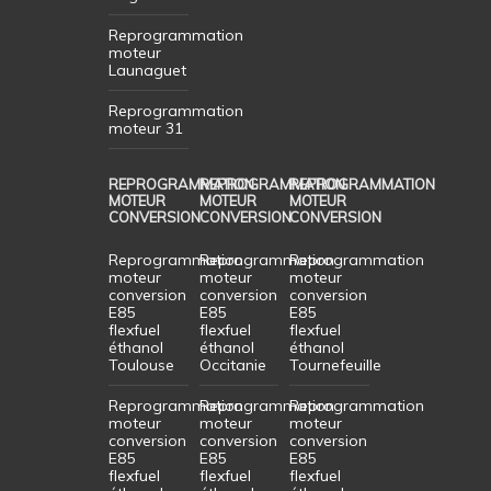
Reprogrammation
moteur
Launaguet
Reprogrammation
moteur 31
REPROGRAMMATION
REPROGRAMMATION
REPROGRAMMATION
MOTEUR
MOTEUR
MOTEUR
CONVERSION
CONVERSION
CONVERSION
Reprogrammation
Reprogrammation
Reprogrammation
moteur
moteur
moteur
conversion
conversion
conversion
E85
E85
E85
flexfuel
flexfuel
flexfuel
éthanol
éthanol
éthanol
Toulouse
Occitanie
Tournefeuille
Reprogrammation
Reprogrammation
Reprogrammation
moteur
moteur
moteur
conversion
conversion
conversion
E85
E85
E85
flexfuel
flexfuel
flexfuel