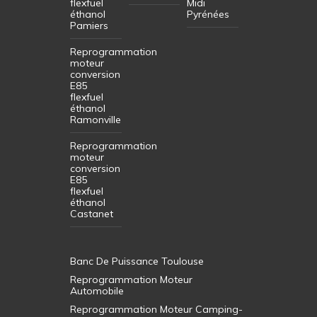
flexfuel
Midi
éthanol
Pyrénées
Pamiers
Reprogrammation
moteur
conversion
E85
flexfuel
éthanol
Ramonville
Reprogrammation
moteur
conversion
E85
flexfuel
éthanol
Castanet
Banc De Puissance Toulouse
Reprogrammation Moteur
Automobile
Reprogrammation Moteur Camping-