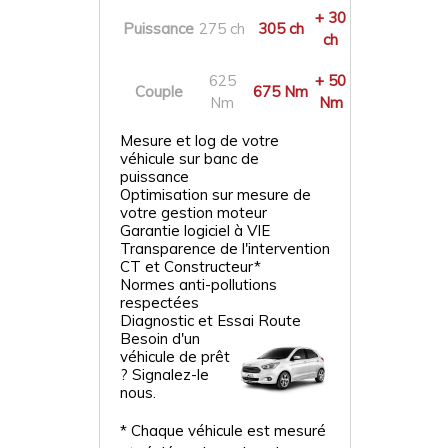
+ 30
Puissance
275 ch
305 ch
ch
625
+ 50
Couple
675 Nm
Nm
Nm
Mesure et log de votre
véhicule sur banc de
puissance
Optimisation sur mesure de
votre gestion moteur
Garantie logiciel à VIE
Transparence de l'intervention
CT et Constructeur*
Normes anti-pollutions
respectées
Diagnostic et Essai Route
Besoin d'un
véhicule de prêt
? Signalez-le
nous.
* Chaque véhicule est mesuré