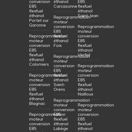
conversion
éthanol
E85
E85
Carcasonne
flexfuel
flexfuel
éthanol
éthanol
Saint-Jean
Reprogrammation
Portet sur
moteur
Garonne
conversion
Reprogrammation
E85
moteur
Reprogrammation
flexfuel
conversion
moteur
éthanol
E85
conversion
Foix
flexfuel
E85
éthanol
flexfuel
Verfeil
Reprogrammation
éthanol
moteur
Colomiers
conversion
Reprogrammation
E85
moteur
Reprogrammation
flexfuel
conversion
moteur
éthanol
E85
conversion
Saint-
flexfuel
E85
Orens
éthanol
flexfuel
Nailloux
éthanol
Reprogrammation
Blagnac
moteur
Reprogrammation
conversion
moteur
Reprogrammation
E85
conversion
moteur
flexfuel
E85
conversion
éthanol
flexfuel
E85
Labège
éthanol