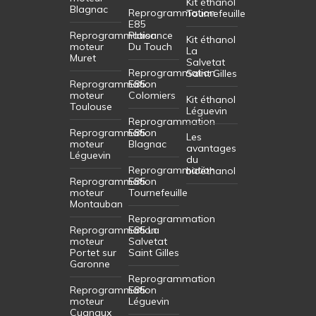
Kit éthanol
Blagnac
Reprogrammation
Tournefeuille
E85
Reprogrammation
Plaisance
Kit éthanol
moteur
Du Touch
La
Muret
Salvetat
Reprogrammation
Saint Gilles
Reprogrammation
E85
moteur
Colomiers
Kit éthanol
Toulouse
Léguevin
Reprogrammation
Reprogrammation
E85
Les
moteur
Blagnac
avantages
Léguevin
du
Reprogrammation
bioéthanol
Reprogrammation
E85
moteur
Tournefeuille
Montauban
Reprogrammation
Reprogrammation
E85 La
moteur
Salvetat
Portet sur
Saint Gilles
Garonne
Reprogrammation
Reprogrammation
E85
moteur
Léguevin
Cugnaux