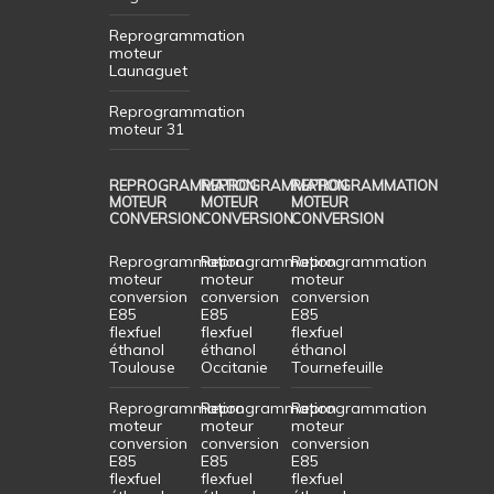
Reprogrammation
moteur
Launaguet
Reprogrammation
moteur 31
REPROGRAMMATION
REPROGRAMMATION
REPROGRAMMATION
MOTEUR
MOTEUR
MOTEUR
CONVERSION
CONVERSION
CONVERSION
Reprogrammation
Reprogrammation
Reprogrammation
moteur
moteur
moteur
conversion
conversion
conversion
E85
E85
E85
flexfuel
flexfuel
flexfuel
éthanol
éthanol
éthanol
Toulouse
Occitanie
Tournefeuille
Reprogrammation
Reprogrammation
Reprogrammation
moteur
moteur
moteur
conversion
conversion
conversion
E85
E85
E85
flexfuel
flexfuel
flexfuel