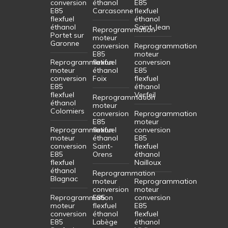
conversion
éthanol
E85
E85
Carcasonne
flexfuel
flexfuel
éthanol
éthanol
Saint-Jean
Reprogrammation
Portet sur
moteur
Garonne
conversion
Reprogrammation
E85
moteur
Reprogrammation
flexfuel
conversion
moteur
éthanol
E85
conversion
Foix
flexfuel
E85
éthanol
flexfuel
Verfeil
Reprogrammation
éthanol
moteur
Colomiers
conversion
Reprogrammation
E85
moteur
Reprogrammation
flexfuel
conversion
moteur
éthanol
E85
conversion
Saint-
flexfuel
E85
Orens
éthanol
flexfuel
Nailloux
éthanol
Reprogrammation
Blagnac
moteur
Reprogrammation
conversion
moteur
Reprogrammation
E85
conversion
moteur
flexfuel
E85
conversion
éthanol
flexfuel
E85
Labège
éthanol