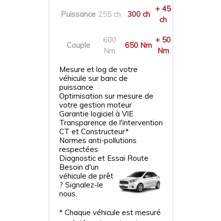
+ 45
Puissance
255 ch
300 ch
ch
600
+ 50
Couple
650 Nm
Nm
Nm
Mesure et log de votre
véhicule sur banc de
puissance
Optimisation sur mesure de
votre gestion moteur
Garantie logiciel à VIE
Transparence de l'intervention
CT et Constructeur*
Normes anti-pollutions
respectées
Diagnostic et Essai Route
Besoin d'un
véhicule de prêt
? Signalez-le
nous.
* Chaque véhicule est mesuré