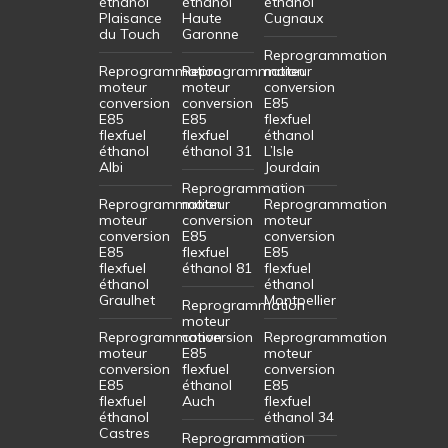
éthanol
éthanol
éthanol
Plaisance
Haute
Cugnaux
du Touch
Garonne
Reprogrammation
Reprogrammation
Reprogrammation
moteur
moteur
moteur
conversion
conversion
conversion
E85
E85
E85
flexfuel
flexfuel
flexfuel
éthanol
éthanol
éthanol 31
L’Isle
Albi
Jourdain
Reprogrammation
Reprogrammation
moteur
Reprogrammation
moteur
conversion
moteur
conversion
E85
conversion
E85
flexfuel
E85
flexfuel
éthanol 81
flexfuel
éthanol
éthanol
Graulhet
Montpellier
Reprogrammation
moteur
Reprogrammation
conversion
Reprogrammation
moteur
E85
moteur
conversion
flexfuel
conversion
E85
éthanol
E85
flexfuel
Auch
flexfuel
éthanol
éthanol 34
Castres
Reprogrammation