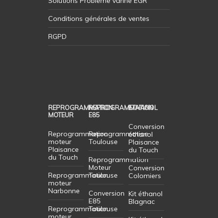
Solutions Probleme vanne EGR
Conditions générales de ventes
RGPD
REPROGRAMMATION
REPROGRAMMATION
ETHANOL
MOTEUR
E85
Conversion
Reprogrammation
Reprogrammation
éthanol
moteur
Toulouse
Plaisance
Plaisance
du Touch
du Touch
Reprogrammation
Moteur
Conversion
Reprogrammation
Toulouse
Colomiers
moteur
Narbonne
Conversion
Kit éthanol
E85
Blagnac
Reprogrammation
Toulouse
moteur