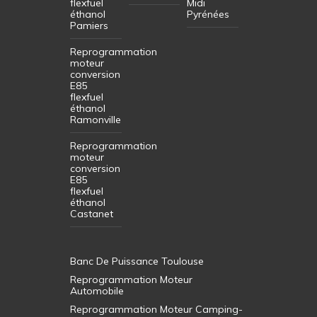
flexfuel
Midi
éthanol
Pyrénées
Pamiers
Reprogrammation
moteur
conversion
E85
flexfuel
éthanol
Ramonville
Reprogrammation
moteur
conversion
E85
flexfuel
éthanol
Castanet
Banc De Puissance Toulouse
Reprogrammation Moteur
Automobile
Reprogrammation Moteur Camping-