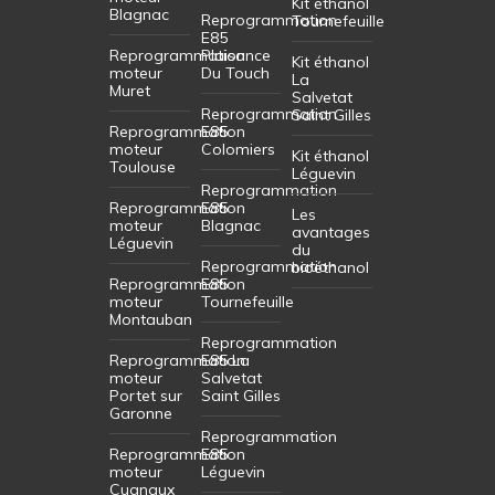
Kit éthanol
Blagnac
Reprogrammation
Tournefeuille
E85
Reprogrammation
Plaisance
Kit éthanol
moteur
Du Touch
La
Muret
Salvetat
Reprogrammation
Saint Gilles
Reprogrammation
E85
moteur
Colomiers
Kit éthanol
Toulouse
Léguevin
Reprogrammation
Reprogrammation
E85
Les
moteur
Blagnac
avantages
Léguevin
du
Reprogrammation
bioéthanol
Reprogrammation
E85
moteur
Tournefeuille
Montauban
Reprogrammation
Reprogrammation
E85 La
moteur
Salvetat
Portet sur
Saint Gilles
Garonne
Reprogrammation
Reprogrammation
E85
moteur
Léguevin
Cugnaux