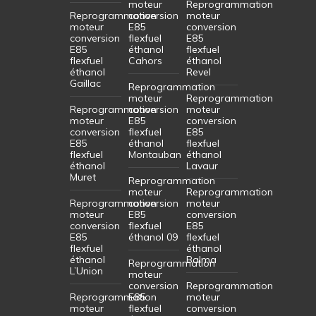
moteur
Reprogrammation
Reprogrammation
conversion
moteur
moteur
E85
conversion
conversion
flexfuel
E85
E85
éthanol
flexfuel
flexfuel
Cahors
éthanol
éthanol
Revel
Gaillac
Reprogrammation
moteur
Reprogrammation
Reprogrammation
conversion
moteur
moteur
E85
conversion
conversion
flexfuel
E85
E85
éthanol
flexfuel
flexfuel
Montauban
éthanol
éthanol
Lavaur
Muret
Reprogrammation
moteur
Reprogrammation
Reprogrammation
conversion
moteur
moteur
E85
conversion
conversion
flexfuel
E85
E85
éthanol 09
flexfuel
flexfuel
éthanol
éthanol
Balma
Reprogrammation
L’Union
moteur
conversion
Reprogrammation
Reprogrammation
E85
moteur
moteur
flexfuel
conversion