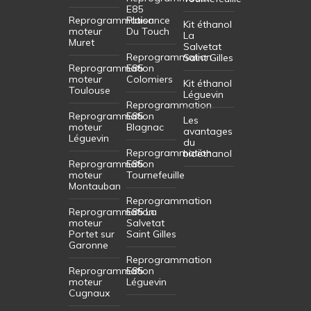
E85
Reprogrammation
Plaisance
Kit éthanol
moteur
Du Touch
La
Muret
Salvetat
Reprogrammation
Saint Gilles
Reprogrammation
E85
moteur
Colomiers
Kit éthanol
Toulouse
Léguevin
Reprogrammation
Reprogrammation
E85
Les
moteur
Blagnac
avantages
Léguevin
du
Reprogrammation
bioéthanol
Reprogrammation
E85
moteur
Tournefeuille
Montauban
Reprogrammation
Reprogrammation
E85 La
moteur
Salvetat
Portet sur
Saint Gilles
Garonne
Reprogrammation
Reprogrammation
E85
moteur
Léguevin
Cugnaux