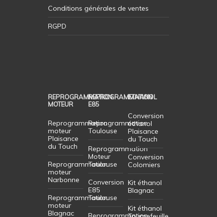
Conditions générales de ventes
RGPD
REPROGRAMMATION
REPROGRAMMATION
ETHANOL
MOTEUR
E85
Conversion
Reprogrammation
Reprogrammation
éthanol
moteur
Toulouse
Plaisance
Plaisance
du Touch
du Touch
Reprogrammation
Moteur
Conversion
Reprogrammation
Toulouse
Colomiers
moteur
Narbonne
Conversion
Kit éthanol
E85
Blagnac
Reprogrammation
Toulouse
moteur
Kit éthanol
Blagnac
Reprogrammation
Tournefeuille