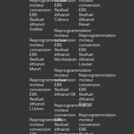
Reprogrammation
conversion
moteur
moteur
E85
conversion
conversion
flexfuel
E85
E85
éthanol
flexfuel
flexfuel
Cahors
éthanol
éthanol
Revel
Gaillac
Reprogrammation
moteur
Reprogrammation
Reprogrammation
conversion
moteur
moteur
E85
conversion
conversion
flexfuel
E85
E85
éthanol
flexfuel
flexfuel
Montauban
éthanol
éthanol
Lavaur
Muret
Reprogrammation
moteur
Reprogrammation
Reprogrammation
conversion
moteur
moteur
E85
conversion
conversion
flexfuel
E85
E85
éthanol 09
flexfuel
flexfuel
éthanol
éthanol
Balma
Reprogrammation
L’Union
moteur
conversion
Reprogrammation
Reprogrammation
E85
moteur
moteur
flexfuel
conversion
conversion
éthanol
E85
E85
Carcasonne
flexfuel