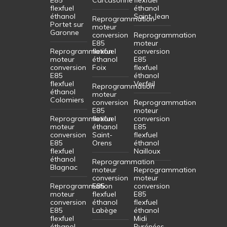
flexfuel
éthanol
éthanol
Saint-Jean
Reprogrammation
Portet sur
moteur
Garonne
conversion
Reprogrammation
E85
moteur
Reprogrammation
flexfuel
conversion
moteur
éthanol
E85
conversion
Foix
flexfuel
E85
éthanol
flexfuel
Verfeil
Reprogrammation
éthanol
moteur
Colomiers
conversion
Reprogrammation
E85
moteur
Reprogrammation
flexfuel
conversion
moteur
éthanol
E85
conversion
Saint-
flexfuel
E85
Orens
éthanol
flexfuel
Nailloux
éthanol
Reprogrammation
Blagnac
moteur
Reprogrammation
conversion
moteur
Reprogrammation
E85
conversion
moteur
flexfuel
E85
conversion
éthanol
flexfuel
E85
Labège
éthanol
flexfuel
Midi
éthanol
Pyrénées