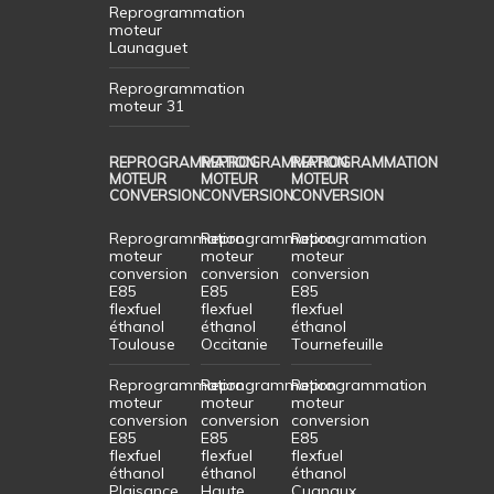
Reprogrammation
moteur
Launaguet
Reprogrammation
moteur 31
REPROGRAMMATION
REPROGRAMMATION
REPROGRAMMATION
MOTEUR
MOTEUR
MOTEUR
CONVERSION
CONVERSION
CONVERSION
Reprogrammation
Reprogrammation
Reprogrammation
moteur
moteur
moteur
conversion
conversion
conversion
E85
E85
E85
flexfuel
flexfuel
flexfuel
éthanol
éthanol
éthanol
Toulouse
Occitanie
Tournefeuille
Reprogrammation
Reprogrammation
Reprogrammation
moteur
moteur
moteur
conversion
conversion
conversion
E85
E85
E85
flexfuel
flexfuel
flexfuel
éthanol
éthanol
éthanol
Plaisance
Haute
Cugnaux