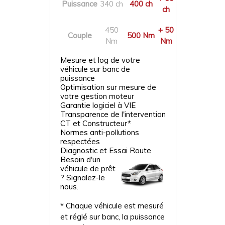
Puissance
340 ch
400 ch
ch
450
+ 50
Couple
500 Nm
Nm
Nm
Mesure et log de votre
véhicule sur banc de
puissance
Optimisation sur mesure de
votre gestion moteur
Garantie logiciel à VIE
Transparence de l'intervention
CT et Constructeur*
Normes anti-pollutions
respectées
Diagnostic et Essai Route
Besoin d'un
véhicule de prêt
? Signalez-le
nous.
* Chaque véhicule est mesuré
et réglé sur banc, la puissance