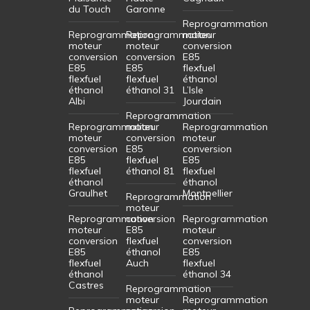
du Touch
Garonne
Reprogrammation
Reprogrammation
Reprogrammation
moteur
moteur
moteur
conversion
conversion
conversion
E85
E85
E85
flexfuel
flexfuel
flexfuel
éthanol
éthanol
éthanol 31
L’Isle
Albi
Jourdain
Reprogrammation
Reprogrammation
moteur
Reprogrammation
moteur
conversion
moteur
conversion
E85
conversion
E85
flexfuel
E85
flexfuel
éthanol 81
flexfuel
éthanol
éthanol
Graulhet
Montpellier
Reprogrammation
moteur
Reprogrammation
conversion
Reprogrammation
moteur
E85
moteur
conversion
flexfuel
conversion
E85
éthanol
E85
flexfuel
Auch
flexfuel
éthanol
éthanol 34
Castres
Reprogrammation
moteur
Reprogrammation