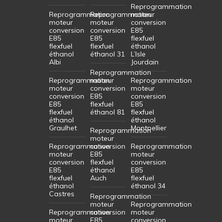
Reprogrammation
Reprogrammation
Reprogrammation
moteur
moteur
moteur
conversion
conversion
conversion
E85
E85
E85
flexfuel
flexfuel
flexfuel
éthanol
éthanol
éthanol 31
L’Isle
Albi
Jourdain
Reprogrammation
Reprogrammation
moteur
Reprogrammation
moteur
conversion
moteur
conversion
E85
conversion
E85
flexfuel
E85
flexfuel
éthanol 81
flexfuel
éthanol
éthanol
Graulhet
Montpellier
Reprogrammation
moteur
Reprogrammation
conversion
Reprogrammation
moteur
E85
moteur
conversion
flexfuel
conversion
E85
éthanol
E85
flexfuel
Auch
flexfuel
éthanol
éthanol 34
Castres
Reprogrammation
moteur
Reprogrammation
Reprogrammation
conversion
moteur
moteur
E85
conversion