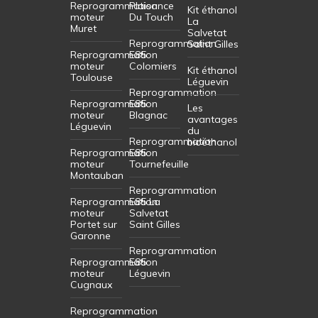
Reprogrammation
Plaisance
Kit éthanol
moteur
Du Touch
La
Muret
Salvetat
Reprogrammation
Saint Gilles
Reprogrammation
E85
moteur
Colomiers
Kit éthanol
Toulouse
Léguevin
Reprogrammation
Reprogrammation
E85
Les
moteur
Blagnac
avantages
Léguevin
du
Reprogrammation
bioéthanol
Reprogrammation
E85
moteur
Tournefeuille
Montauban
Reprogrammation
Reprogrammation
E85 La
moteur
Salvetat
Portet sur
Saint Gilles
Garonne
Reprogrammation
Reprogrammation
E85
moteur
Léguevin
Cugnaux
Reprogrammation