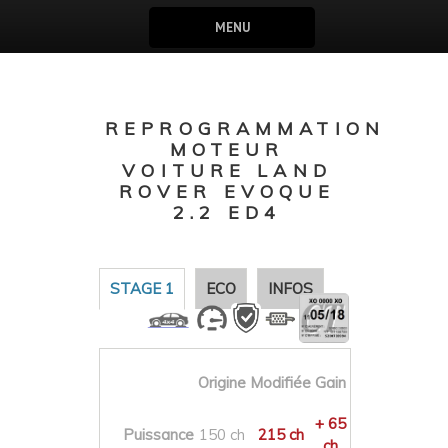
MENU
REPROGRAMMATION
MOTEUR
VOITURE LAND
ROVER EVOQUE
2.2 ED4
STAGE 1
ECO
INFOS
Origine
Modifiée
Gain
+ 65
Puissance
150 ch
215 ch
ch