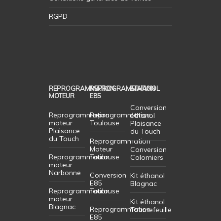
RGPD
REPROGRAMMATION
REPROGRAMMATION
ETHANOL
MOTEUR
E85
Conversion
Reprogrammation
Reprogrammation
éthanol
moteur
Toulouse
Plaisance
Plaisance
du Touch
du Touch
Reprogrammation
Moteur
Conversion
Reprogrammation
Toulouse
Colomiers
moteur
Narbonne
Conversion
Kit éthanol
E85
Blagnac
Reprogrammation
Toulouse
moteur
Kit éthanol
Blagnac
Reprogrammation
Tournefeuille
E85