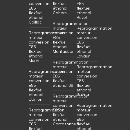
conversion
flexfuel
E85
E85
éthanol
flexfuel
flexfuel
Cahors
éthanol
éthanol
Revel
Gaillac
Reprogrammation
moteur
Reprogrammation
Reprogrammation
conversion
moteur
moteur
E85
conversion
conversion
flexfuel
E85
E85
éthanol
flexfuel
flexfuel
Montauban
éthanol
éthanol
Lavaur
Muret
Reprogrammation
moteur
Reprogrammation
Reprogrammation
conversion
moteur
moteur
E85
conversion
conversion
flexfuel
E85
E85
éthanol 09
flexfuel
flexfuel
éthanol
éthanol
Balma
Reprogrammation
L’Union
moteur
conversion
Reprogrammation
Reprogrammation
E85
moteur
moteur
flexfuel
conversion
conversion
éthanol
E85
E85
Carcasonne
flexfuel
flexfuel
éthanol