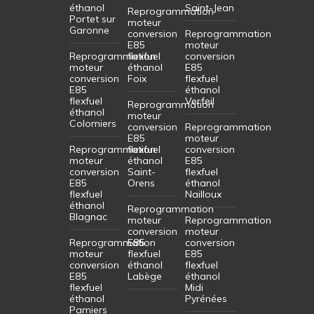
éthanol
Saint-Jean
Reprogrammation
Portet sur
moteur
Garonne
conversion
Reprogrammation
E85
moteur
Reprogrammation
flexfuel
conversion
moteur
éthanol
E85
conversion
Foix
flexfuel
E85
éthanol
flexfuel
Verfeil
Reprogrammation
éthanol
moteur
Colomiers
conversion
Reprogrammation
E85
moteur
Reprogrammation
flexfuel
conversion
moteur
éthanol
E85
conversion
Saint-
flexfuel
E85
Orens
éthanol
flexfuel
Nailloux
éthanol
Reprogrammation
Blagnac
moteur
Reprogrammation
conversion
moteur
Reprogrammation
E85
conversion
moteur
flexfuel
E85
conversion
éthanol
flexfuel
E85
Labège
éthanol
flexfuel
Midi
éthanol
Pyrénées
Pamiers