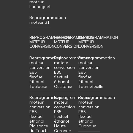
moteur
Launaguet
Reprogrammation
moteur 31
REPROGRAMMATION
REPROGRAMMATION
REPROGRAMMATION
MOTEUR
MOTEUR
MOTEUR
CONVERSION
CONVERSION
CONVERSION
Reprogrammation
Reprogrammation
Reprogrammation
moteur
moteur
moteur
conversion
conversion
conversion
E85
E85
E85
flexfuel
flexfuel
flexfuel
éthanol
éthanol
éthanol
Toulouse
Occitanie
Tournefeuille
Reprogrammation
Reprogrammation
Reprogrammation
moteur
moteur
moteur
conversion
conversion
conversion
E85
E85
E85
flexfuel
flexfuel
flexfuel
éthanol
éthanol
éthanol
Plaisance
Haute
Cugnaux
du Touch
Garonne