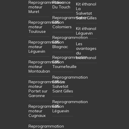
Reprogrammation
Plaisance
Kit éthanol
moteur
Du Touch
La
Muret
Salvetat
Reprogrammation
Saint Gilles
Reprogrammation
E85
moteur
Colomiers
Kit éthanol
Toulouse
Léguevin
Reprogrammation
Reprogrammation
E85
Les
moteur
Blagnac
avantages
Léguevin
du
Reprogrammation
bioéthanol
Reprogrammation
E85
moteur
Tournefeuille
Montauban
Reprogrammation
Reprogrammation
E85 La
moteur
Salvetat
Portet sur
Saint Gilles
Garonne
Reprogrammation
Reprogrammation
E85
moteur
Léguevin
Cugnaux
Reprogrammation