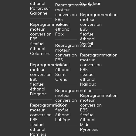
éthanol
Saint-Jean
Reprogrammation
Portet sur
moteur
Garonne
conversion
Reprogrammation
E85
moteur
Reprogrammation
flexfuel
conversion
moteur
éthanol
E85
conversion
Foix
flexfuel
E85
éthanol
flexfuel
Verfeil
Reprogrammation
éthanol
moteur
Colomiers
conversion
Reprogrammation
E85
moteur
Reprogrammation
flexfuel
conversion
moteur
éthanol
E85
conversion
Saint-
flexfuel
E85
Orens
éthanol
flexfuel
Nailloux
éthanol
Reprogrammation
Blagnac
moteur
Reprogrammation
conversion
moteur
Reprogrammation
E85
conversion
moteur
flexfuel
E85
conversion
éthanol
flexfuel
E85
Labège
éthanol
flexfuel
Midi
éthanol
Pyrénées
Pamiers