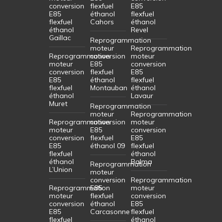
conversion
flexfuel
E85
E85
éthanol
flexfuel
flexfuel
Cahors
éthanol
éthanol
Revel
Gaillac
Reprogrammation
moteur
Reprogrammation
Reprogrammation
conversion
moteur
moteur
E85
conversion
conversion
flexfuel
E85
E85
éthanol
flexfuel
flexfuel
Montauban
éthanol
éthanol
Lavaur
Muret
Reprogrammation
moteur
Reprogrammation
Reprogrammation
conversion
moteur
moteur
E85
conversion
conversion
flexfuel
E85
E85
éthanol 09
flexfuel
flexfuel
éthanol
éthanol
Balma
Reprogrammation
L’Union
moteur
conversion
Reprogrammation
Reprogrammation
E85
moteur
moteur
flexfuel
conversion
conversion
éthanol
E85
E85
Carcasonne
flexfuel
flexfuel
éthanol