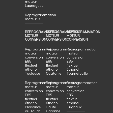
moteur
Launaguet
Reprogrammation
moteur 31
REPROGRAMMATION
REPROGRAMMATION
REPROGRAMMATION
MOTEUR
MOTEUR
MOTEUR
CONVERSION
CONVERSION
CONVERSION
Reprogrammation
Reprogrammation
Reprogrammation
moteur
moteur
moteur
conversion
conversion
conversion
E85
E85
E85
flexfuel
flexfuel
flexfuel
éthanol
éthanol
éthanol
Toulouse
Occitanie
Tournefeuille
Reprogrammation
Reprogrammation
Reprogrammation
moteur
moteur
moteur
conversion
conversion
conversion
E85
E85
E85
flexfuel
flexfuel
flexfuel
éthanol
éthanol
éthanol
Plaisance
Haute
Cugnaux
du Touch
Garonne