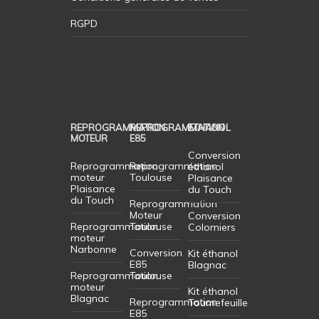
RGPD
REPROGRAMMATION
REPROGRAMMATION
ETHANOL
MOTEUR
E85
Conversion
Reprogrammation
Reprogrammation
éthanol
moteur
Toulouse
Plaisance
Plaisance
du Touch
du Touch
Reprogrammation
Moteur
Conversion
Reprogrammation
Toulouse
Colomiers
moteur
Narbonne
Conversion
Kit éthanol
E85
Blagnac
Reprogrammation
Toulouse
moteur
Kit éthanol
Blagnac
Reprogrammation
Tournefeuille
E85