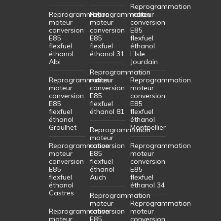
Reprogrammation
Reprogrammation
Reprogrammation
moteur
moteur
moteur
conversion
conversion
conversion
E85
E85
E85
flexfuel
flexfuel
flexfuel
éthanol
éthanol
éthanol 31
L’Isle
Albi
Jourdain
Reprogrammation
Reprogrammation
moteur
Reprogrammation
moteur
conversion
moteur
conversion
E85
conversion
E85
flexfuel
E85
flexfuel
éthanol 81
flexfuel
éthanol
éthanol
Graulhet
Montpellier
Reprogrammation
moteur
Reprogrammation
conversion
Reprogrammation
moteur
E85
moteur
conversion
flexfuel
conversion
E85
éthanol
E85
flexfuel
Auch
flexfuel
éthanol
éthanol 34
Castres
Reprogrammation
moteur
Reprogrammation
Reprogrammation
conversion
moteur
moteur
E85
conversion