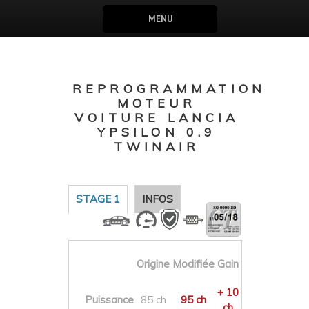
MENU
REPROGRAMMATION
MOTEUR
VOITURE LANCIA
YPSILON 0.9
TWINAIR
STAGE 1
INFOS
Origine
Modifiée
Gain
+ 10
Puissance
85 ch
95 ch
ch