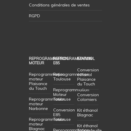
Conditions générales de ventes
RGPD
REPROGRAMMATION
REPROGRAMMATION
ETHANOL
MOTEUR
E85
Conversion
Reprogrammation
Reprogrammation
éthanol
moteur
Toulouse
Plaisance
Plaisance
du Touch
du Touch
Reprogrammation
Moteur
Conversion
Reprogrammation
Toulouse
Colomiers
moteur
Narbonne
Conversion
Kit éthanol
E85
Blagnac
Reprogrammation
Toulouse
moteur
Kit éthanol
Blagnac
Reprogrammation
Tournefeuille