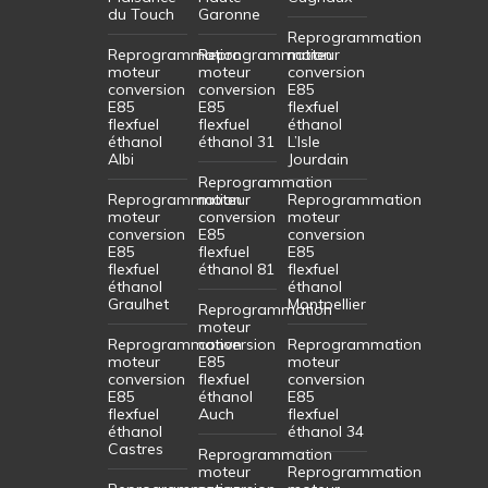
du Touch
Garonne
Reprogrammation
Reprogrammation
Reprogrammation
moteur
moteur
moteur
conversion
conversion
conversion
E85
E85
E85
flexfuel
flexfuel
flexfuel
éthanol
éthanol
éthanol 31
L’Isle
Albi
Jourdain
Reprogrammation
Reprogrammation
moteur
Reprogrammation
moteur
conversion
moteur
conversion
E85
conversion
E85
flexfuel
E85
flexfuel
éthanol 81
flexfuel
éthanol
éthanol
Graulhet
Montpellier
Reprogrammation
moteur
Reprogrammation
conversion
Reprogrammation
moteur
E85
moteur
conversion
flexfuel
conversion
E85
éthanol
E85
flexfuel
Auch
flexfuel
éthanol
éthanol 34
Castres
Reprogrammation
moteur
Reprogrammation