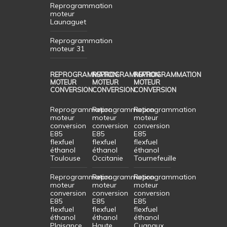
Reprogrammation
moteur
Launaguet
Reprogrammation
moteur 31
REPROGRAMMATION
REPROGRAMMATION
REPROGRAMMATION
MOTEUR
MOTEUR
MOTEUR
CONVERSION
CONVERSION
CONVERSION
Reprogrammation
Reprogrammation
Reprogrammation
moteur
moteur
moteur
conversion
conversion
conversion
E85
E85
E85
flexfuel
flexfuel
flexfuel
éthanol
éthanol
éthanol
Toulouse
Occitanie
Tournefeuille
Reprogrammation
Reprogrammation
Reprogrammation
moteur
moteur
moteur
conversion
conversion
conversion
E85
E85
E85
flexfuel
flexfuel
flexfuel
éthanol
éthanol
éthanol
Plaisance
Haute
Cugnaux