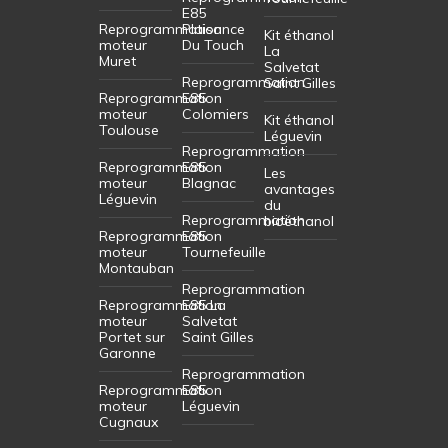
E85
Reprogrammation
Plaisance
Kit éthanol
moteur
Du Touch
La
Muret
Salvetat
Reprogrammation
Saint Gilles
Reprogrammation
E85
moteur
Colomiers
Kit éthanol
Toulouse
Léguevin
Reprogrammation
Reprogrammation
E85
Les
moteur
Blagnac
avantages
Léguevin
du
Reprogrammation
bioéthanol
Reprogrammation
E85
moteur
Tournefeuille
Montauban
Reprogrammation
Reprogrammation
E85 La
moteur
Salvetat
Portet sur
Saint Gilles
Garonne
Reprogrammation
Reprogrammation
E85
moteur
Léguevin
Cugnaux