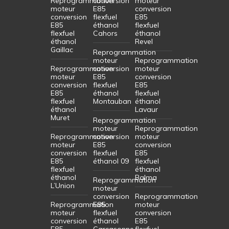
Reprogrammation
conversion
moteur
moteur
E85
conversion
conversion
flexfuel
E85
E85
éthanol
flexfuel
flexfuel
Cahors
éthanol
éthanol
Revel
Gaillac
Reprogrammation
moteur
Reprogrammation
Reprogrammation
conversion
moteur
moteur
E85
conversion
conversion
flexfuel
E85
E85
éthanol
flexfuel
flexfuel
Montauban
éthanol
éthanol
Lavaur
Muret
Reprogrammation
moteur
Reprogrammation
Reprogrammation
conversion
moteur
moteur
E85
conversion
conversion
flexfuel
E85
E85
éthanol 09
flexfuel
flexfuel
éthanol
éthanol
Balma
Reprogrammation
L’Union
moteur
conversion
Reprogrammation
Reprogrammation
E85
moteur
moteur
flexfuel
conversion
conversion
éthanol
E85
E85
Carcasonne
flexfuel