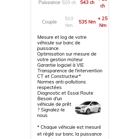
Puissance
520 ch
543 ch
ch
510
+ 25
Couple
535 Nm
Nm
Nm
Mesure et log de votre
véhicule sur banc de
puissance
Optimisation sur mesure de
votre gestion moteur
Garantie logiciel à VIE
Transparence de l'intervention
CT et Constructeur*
Normes anti-pollutions
respectées
Diagnostic et Essai Route
Besoin d'un
véhicule de prêt
? Signalez-le
nous.
* Chaque véhicule est mesuré
et réglé sur banc, la puissance