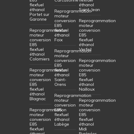
flexfuel
éthanol
éthanol
Saint-Jean
Reprogrammation
Portet sur
moteur
Garonne
conversion
Reprogrammation
E85
moteur
Reprogrammation
flexfuel
conversion
moteur
éthanol
E85
conversion
Foix
flexfuel
E85
éthanol
flexfuel
Verfeil
Reprogrammation
éthanol
moteur
Colomiers
conversion
Reprogrammation
E85
moteur
Reprogrammation
flexfuel
conversion
moteur
éthanol
E85
conversion
Saint-
flexfuel
E85
Orens
éthanol
flexfuel
Nailloux
éthanol
Reprogrammation
Blagnac
moteur
Reprogrammation
conversion
moteur
Reprogrammation
E85
conversion
moteur
flexfuel
E85
conversion
éthanol
flexfuel
E85
Labège
éthanol
flexfuel
Midi
éthanol
Pyrénées