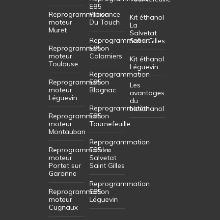
E85
Reprogrammation
Plaisance
Kit éthanol
moteur
Du Touch
La
Muret
Salvetat
Reprogrammation
Saint Gilles
Reprogrammation
E85
moteur
Colomiers
Kit éthanol
Toulouse
Léguevin
Reprogrammation
Reprogrammation
E85
Les
moteur
Blagnac
avantages
Léguevin
du
Reprogrammation
bioéthanol
Reprogrammation
E85
moteur
Tournefeuille
Montauban
Reprogrammation
Reprogrammation
E85 La
moteur
Salvetat
Portet sur
Saint Gilles
Garonne
Reprogrammation
Reprogrammation
E85
moteur
Léguevin
Cugnaux