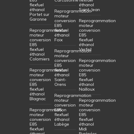
flexfuel
éthanol
éthanol
Saint-Jean
Reprogrammation
Portet sur
moteur
Garonne
conversion
Reprogrammation
E85
moteur
Reprogrammation
flexfuel
conversion
moteur
éthanol
E85
conversion
Foix
flexfuel
E85
éthanol
flexfuel
Verfeil
Reprogrammation
éthanol
moteur
Colomiers
conversion
Reprogrammation
E85
moteur
Reprogrammation
flexfuel
conversion
moteur
éthanol
E85
conversion
Saint-
flexfuel
E85
Orens
éthanol
flexfuel
Nailloux
éthanol
Reprogrammation
Blagnac
moteur
Reprogrammation
conversion
moteur
Reprogrammation
E85
conversion
moteur
flexfuel
E85
conversion
éthanol
flexfuel
E85
Labège
éthanol
flexfuel
Midi
éthanol
Pyrénées