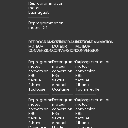
Reprogrammation
moteur
Launaguet
Reprogrammation
moteur 31
REPROGRAMMATION
REPROGRAMMATION
REPROGRAMMATION
MOTEUR
MOTEUR
MOTEUR
CONVERSION
CONVERSION
CONVERSION
Reprogrammation
Reprogrammation
Reprogrammation
moteur
moteur
moteur
conversion
conversion
conversion
E85
E85
E85
flexfuel
flexfuel
flexfuel
éthanol
éthanol
éthanol
Toulouse
Occitanie
Tournefeuille
Reprogrammation
Reprogrammation
Reprogrammation
moteur
moteur
moteur
conversion
conversion
conversion
E85
E85
E85
flexfuel
flexfuel
flexfuel
éthanol
éthanol
éthanol
Plaisance
Haute
Cugnaux