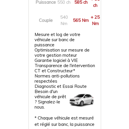
Puissance
550 ch
585 ch
ch
540
+ 25
Couple
565 Nm
Nm
Nm
Mesure et log de votre
véhicule sur banc de
puissance
Optimisation sur mesure de
votre gestion moteur
Garantie logiciel à VIE
Transparence de l'intervention
CT et Constructeur*
Normes anti-pollutions
respectées
Diagnostic et Essai Route
Besoin d'un
véhicule de prêt
? Signalez-le
nous.
* Chaque véhicule est mesuré
et réglé sur banc, la puissance