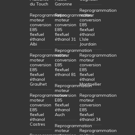
du Touch
Garonne
Reprogrammation
Reprogrammation
Reprogrammation
moteur
moteur
moteur
conversion
conversion
conversion
E85
E85
E85
flexfuel
flexfuel
flexfuel
éthanol
éthanol
éthanol 31
L’Isle
Albi
Jourdain
Reprogrammation
Reprogrammation
moteur
Reprogrammation
moteur
conversion
moteur
conversion
E85
conversion
E85
flexfuel
E85
flexfuel
éthanol 81
flexfuel
éthanol
éthanol
Graulhet
Montpellier
Reprogrammation
moteur
Reprogrammation
conversion
Reprogrammation
moteur
E85
moteur
conversion
flexfuel
conversion
E85
éthanol
E85
flexfuel
Auch
flexfuel
éthanol
éthanol 34
Castres
Reprogrammation
moteur
Reprogrammation