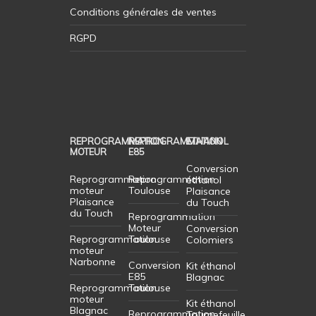
Conditions générales de ventes
RGPD
REPROGRAMMATION
REPROGRAMMATION
ETHANOL
MOTEUR
E85
Conversion
Reprogrammation
Reprogrammation
éthanol
moteur
Toulouse
Plaisance
Plaisance
du Touch
du Touch
Reprogrammation
Moteur
Conversion
Reprogrammation
Toulouse
Colomiers
moteur
Narbonne
Conversion
Kit éthanol
E85
Blagnac
Reprogrammation
Toulouse
moteur
Kit éthanol
Blagnac
Reprogrammation
Tournefeuille