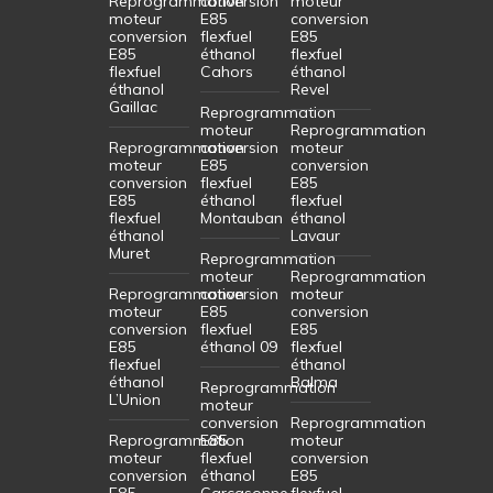
Reprogrammation
conversion
moteur
moteur
E85
conversion
conversion
flexfuel
E85
E85
éthanol
flexfuel
flexfuel
Cahors
éthanol
éthanol
Revel
Gaillac
Reprogrammation
moteur
Reprogrammation
Reprogrammation
conversion
moteur
moteur
E85
conversion
conversion
flexfuel
E85
E85
éthanol
flexfuel
flexfuel
Montauban
éthanol
éthanol
Lavaur
Muret
Reprogrammation
moteur
Reprogrammation
Reprogrammation
conversion
moteur
moteur
E85
conversion
conversion
flexfuel
E85
E85
éthanol 09
flexfuel
flexfuel
éthanol
éthanol
Balma
Reprogrammation
L’Union
moteur
conversion
Reprogrammation
Reprogrammation
E85
moteur
moteur
flexfuel
conversion
conversion
éthanol
E85
E85
Carcasonne
flexfuel