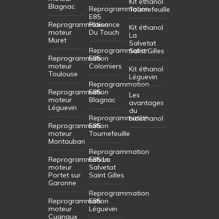
Kit éthanol
Blagnac
Reprogrammation
Tournefeuille
E85
Reprogrammation
Plaisance
Kit éthanol
moteur
Du Touch
La
Muret
Salvetat
Reprogrammation
Saint Gilles
Reprogrammation
E85
moteur
Colomiers
Kit éthanol
Toulouse
Léguevin
Reprogrammation
Reprogrammation
E85
Les
moteur
Blagnac
avantages
Léguevin
du
Reprogrammation
bioéthanol
Reprogrammation
E85
moteur
Tournefeuille
Montauban
Reprogrammation
Reprogrammation
E85 La
moteur
Salvetat
Portet sur
Saint Gilles
Garonne
Reprogrammation
Reprogrammation
E85
moteur
Léguevin
Cugnaux