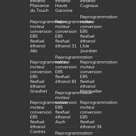
éthanol
éthanol
éthanol
Plaisance
Haute
Cugnaux
du Touch
Garonne
Reprogrammation
Reprogrammation
Reprogrammation
moteur
moteur
moteur
conversion
conversion
conversion
E85
E85
E85
flexfuel
flexfuel
flexfuel
éthanol
éthanol
éthanol 31
L’Isle
Albi
Jourdain
Reprogrammation
Reprogrammation
moteur
Reprogrammation
moteur
conversion
moteur
conversion
E85
conversion
E85
flexfuel
E85
flexfuel
éthanol 81
flexfuel
éthanol
éthanol
Graulhet
Montpellier
Reprogrammation
moteur
Reprogrammation
conversion
Reprogrammation
moteur
E85
moteur
conversion
flexfuel
conversion
E85
éthanol
E85
flexfuel
Auch
flexfuel
éthanol
éthanol 34
Castres
Reprogrammation