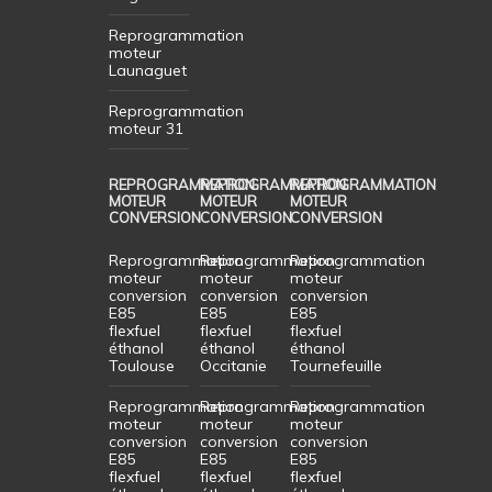
Reprogrammation
moteur
Launaguet
Reprogrammation
moteur 31
REPROGRAMMATION
REPROGRAMMATION
REPROGRAMMATION
MOTEUR
MOTEUR
MOTEUR
CONVERSION
CONVERSION
CONVERSION
Reprogrammation
Reprogrammation
Reprogrammation
moteur
moteur
moteur
conversion
conversion
conversion
E85
E85
E85
flexfuel
flexfuel
flexfuel
éthanol
éthanol
éthanol
Toulouse
Occitanie
Tournefeuille
Reprogrammation
Reprogrammation
Reprogrammation
moteur
moteur
moteur
conversion
conversion
conversion
E85
E85
E85
flexfuel
flexfuel
flexfuel