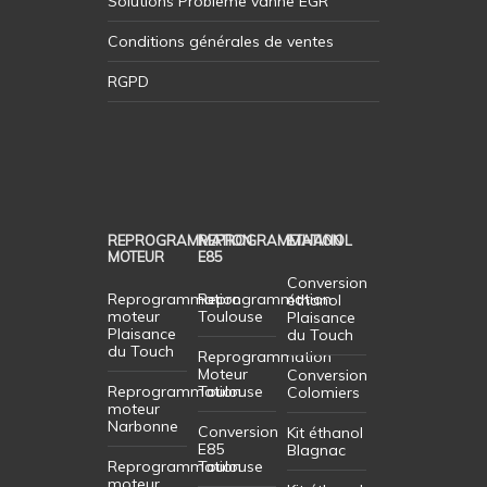
Solutions Probleme vanne EGR
Conditions générales de ventes
RGPD
REPROGRAMMATION
REPROGRAMMATION
ETHANOL
MOTEUR
E85
Conversion
Reprogrammation
Reprogrammation
éthanol
moteur
Toulouse
Plaisance
Plaisance
du Touch
du Touch
Reprogrammation
Moteur
Conversion
Reprogrammation
Toulouse
Colomiers
moteur
Narbonne
Conversion
Kit éthanol
E85
Blagnac
Reprogrammation
Toulouse
moteur