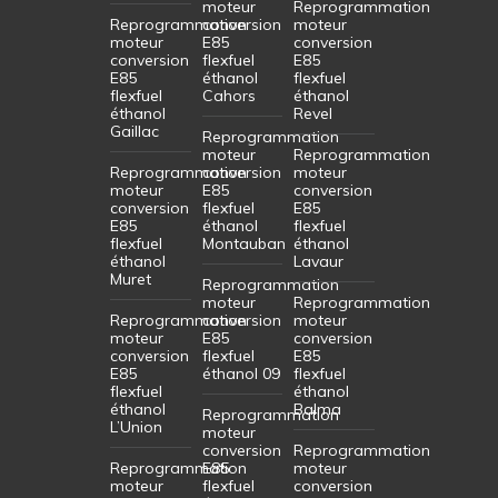
moteur
Reprogrammation
Reprogrammation
conversion
moteur
moteur
E85
conversion
conversion
flexfuel
E85
E85
éthanol
flexfuel
flexfuel
Cahors
éthanol
éthanol
Revel
Gaillac
Reprogrammation
moteur
Reprogrammation
Reprogrammation
conversion
moteur
moteur
E85
conversion
conversion
flexfuel
E85
E85
éthanol
flexfuel
flexfuel
Montauban
éthanol
éthanol
Lavaur
Muret
Reprogrammation
moteur
Reprogrammation
Reprogrammation
conversion
moteur
moteur
E85
conversion
conversion
flexfuel
E85
E85
éthanol 09
flexfuel
flexfuel
éthanol
éthanol
Balma
Reprogrammation
L’Union
moteur
conversion
Reprogrammation
Reprogrammation
E85
moteur
moteur
flexfuel
conversion