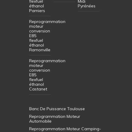
flexfuel
Midi
éthanol
Pyrénées
Pamiers
Reprogrammation
moteur
conversion
E85
flexfuel
éthanol
Ramonville
Reprogrammation
moteur
conversion
E85
flexfuel
éthanol
Castanet
Banc De Puissance Toulouse
Reprogrammation Moteur
Automobile
Reprogrammation Moteur Camping-