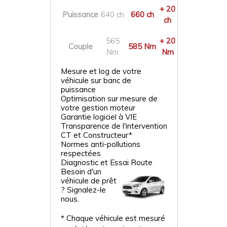
+ 20
Puissance
640 ch
660 ch
ch
565
+ 20
Couple
585 Nm
Nm
Nm
Mesure et log de votre
véhicule sur banc de
puissance
Optimisation sur mesure de
votre gestion moteur
Garantie logiciel à VIE
Transparence de l'intervention
CT et Constructeur*
Normes anti-pollutions
respectées
Diagnostic et Essai Route
Besoin d'un
véhicule de prêt
? Signalez-le
nous.
* Chaque véhicule est mesuré