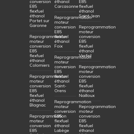
conversion
éthanol
E85
E85
Carcasonne
flexfuel
flexfuel
éthanol
éthanol
Saint-Jean
Reprogrammation
Portet sur
moteur
Garonne
conversion
Reprogrammation
E85
moteur
Reprogrammation
flexfuel
conversion
moteur
éthanol
E85
conversion
Foix
flexfuel
E85
éthanol
flexfuel
Verfeil
Reprogrammation
éthanol
moteur
Colomiers
conversion
Reprogrammation
E85
moteur
Reprogrammation
flexfuel
conversion
moteur
éthanol
E85
conversion
Saint-
flexfuel
E85
Orens
éthanol
flexfuel
Nailloux
éthanol
Reprogrammation
Blagnac
moteur
Reprogrammation
conversion
moteur
Reprogrammation
E85
conversion
moteur
flexfuel
E85
conversion
éthanol
flexfuel
E85
Labège
éthanol