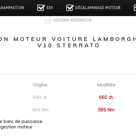
GRAMMATION
E85
DÉCALAMINAGE MOTEUR
DEVENIR REVENDEUR
N MOTEUR VOITURE LAMBORGH
V10 STERRATO
Origine
Modifiée
640 ch
660 ch
565 Nm
585 Nm
ur banc de puissance
 gestion moteur