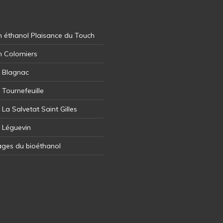
 éthanol Plaisance du Touch
n Colomiers
l Blagnac
 Tournefeuille
 La Salvetat Saint Gilles
l Léguevin
ages du bioéthanol