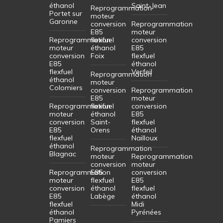
éthanol
Saint-Jean
Reprogrammation
Portet sur
moteur
Garonne
conversion
Reprogrammation
E85
moteur
Reprogrammation
flexfuel
conversion
moteur
éthanol
E85
conversion
Foix
flexfuel
E85
éthanol
flexfuel
Verfeil
Reprogrammation
éthanol
moteur
Colomiers
conversion
Reprogrammation
E85
moteur
Reprogrammation
flexfuel
conversion
moteur
éthanol
E85
conversion
Saint-
flexfuel
E85
Orens
éthanol
flexfuel
Nailloux
éthanol
Reprogrammation
Blagnac
moteur
Reprogrammation
conversion
moteur
Reprogrammation
E85
conversion
moteur
flexfuel
E85
conversion
éthanol
flexfuel
E85
Labège
éthanol
flexfuel
Midi
éthanol
Pyrénées
Pamiers