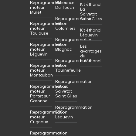
Reprogrammation
Plaisance
Kit éthanol
moteur
Du Touch
La
Muret
Salvetat
Reprogrammation
Saint Gilles
Reprogrammation
E85
moteur
Colomiers
Kit éthanol
Toulouse
Léguevin
Reprogrammation
Reprogrammation
E85
Les
moteur
Blagnac
avantages
Léguevin
du
Reprogrammation
bioéthanol
Reprogrammation
E85
moteur
Tournefeuille
Montauban
Reprogrammation
Reprogrammation
E85 La
moteur
Salvetat
Portet sur
Saint Gilles
Garonne
Reprogrammation
Reprogrammation
E85
moteur
Léguevin
Cugnaux
Reprogrammation