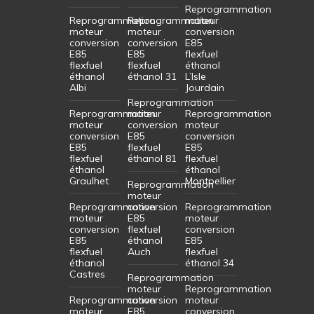
Reprogrammation
Reprogrammation
Reprogrammation
moteur
moteur
moteur
conversion
conversion
conversion
E85
E85
E85
flexfuel
flexfuel
flexfuel
éthanol
éthanol
éthanol 31
L’Isle
Albi
Jourdain
Reprogrammation
Reprogrammation
moteur
Reprogrammation
moteur
conversion
moteur
conversion
E85
conversion
E85
flexfuel
E85
flexfuel
éthanol 81
flexfuel
éthanol
éthanol
Graulhet
Montpellier
Reprogrammation
moteur
Reprogrammation
conversion
Reprogrammation
moteur
E85
moteur
conversion
flexfuel
conversion
E85
éthanol
E85
flexfuel
Auch
flexfuel
éthanol
éthanol 34
Castres
Reprogrammation
moteur
Reprogrammation
Reprogrammation
conversion
moteur
moteur
E85
conversion