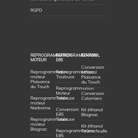
RGPD
REPROGRAMMATION
REPROGRAMMATION
ETHANOL
MOTEUR
E85
Conversion
Reprogrammation
Reprogrammation
éthanol
moteur
Toulouse
Plaisance
Plaisance
du Touch
du Touch
Reprogrammation
Moteur
Conversion
Reprogrammation
Toulouse
Colomiers
moteur
Narbonne
Conversion
Kit éthanol
E85
Blagnac
Reprogrammation
Toulouse
moteur
Kit éthanol
Blagnac
Reprogrammation
Tournefeuille
E85