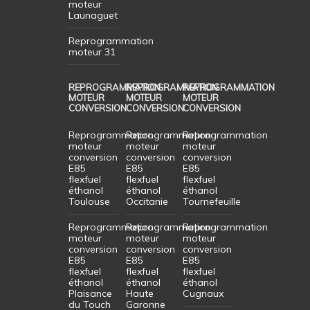
moteur
Launaguet
Reprogrammation
moteur 31
REPROGRAMMATION
REPROGRAMMATION
REPROGRAMMATION
MOTEUR
MOTEUR
MOTEUR
CONVERSION
CONVERSION
CONVERSION
Reprogrammation
Reprogrammation
Reprogrammation
moteur
moteur
moteur
conversion
conversion
conversion
E85
E85
E85
flexfuel
flexfuel
flexfuel
éthanol
éthanol
éthanol
Toulouse
Occitanie
Tournefeuille
Reprogrammation
Reprogrammation
Reprogrammation
moteur
moteur
moteur
conversion
conversion
conversion
E85
E85
E85
flexfuel
flexfuel
flexfuel
éthanol
éthanol
éthanol
Plaisance
Haute
Cugnaux
du Touch
Garonne