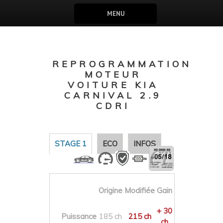
MENU
REPROGRAMMATION
MOTEUR
VOITURE KIA
CARNIVAL 2.9
CDRI
STAGE 1
ECO
INFOS
Origine
Modifiée
Gain
+ 30
Puissance
185 ch
215 ch
ch