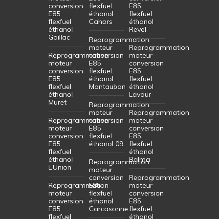
conversion
flexfuel
E85
E85
éthanol
flexfuel
flexfuel
Cahors
éthanol
éthanol
Revel
Gaillac
Reprogrammation
moteur
Reprogrammation
Reprogrammation
conversion
moteur
moteur
E85
conversion
conversion
flexfuel
E85
E85
éthanol
flexfuel
flexfuel
Montauban
éthanol
éthanol
Lavaur
Muret
Reprogrammation
moteur
Reprogrammation
Reprogrammation
conversion
moteur
moteur
E85
conversion
conversion
flexfuel
E85
E85
éthanol 09
flexfuel
flexfuel
éthanol
éthanol
Balma
Reprogrammation
L’Union
moteur
conversion
Reprogrammation
Reprogrammation
E85
moteur
moteur
flexfuel
conversion
conversion
éthanol
E85
E85
Carcasonne
flexfuel
flexfuel
éthanol