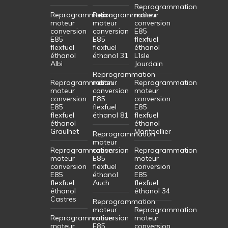
Reprogrammation
Reprogrammation
Reprogrammation
moteur
moteur
moteur
conversion
conversion
conversion
E85
E85
E85
flexfuel
flexfuel
flexfuel
éthanol
éthanol
éthanol 31
L’Isle
Albi
Jourdain
Reprogrammation
Reprogrammation
moteur
Reprogrammation
moteur
conversion
moteur
conversion
E85
conversion
E85
flexfuel
E85
flexfuel
éthanol 81
flexfuel
éthanol
éthanol
Graulhet
Montpellier
Reprogrammation
moteur
Reprogrammation
conversion
Reprogrammation
moteur
E85
moteur
conversion
flexfuel
conversion
E85
éthanol
E85
flexfuel
Auch
flexfuel
éthanol
éthanol 34
Castres
Reprogrammation
moteur
Reprogrammation
Reprogrammation
conversion
moteur
moteur
E85
conversion