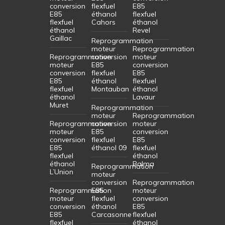
conversion
flexfuel
E85
E85
éthanol
flexfuel
flexfuel
Cahors
éthanol
éthanol
Revel
Gaillac
Reprogrammation
moteur
Reprogrammation
Reprogrammation
conversion
moteur
moteur
E85
conversion
conversion
flexfuel
E85
E85
éthanol
flexfuel
flexfuel
Montauban
éthanol
éthanol
Lavaur
Muret
Reprogrammation
moteur
Reprogrammation
Reprogrammation
conversion
moteur
moteur
E85
conversion
conversion
flexfuel
E85
E85
éthanol 09
flexfuel
flexfuel
éthanol
éthanol
Balma
Reprogrammation
L’Union
moteur
conversion
Reprogrammation
Reprogrammation
E85
moteur
moteur
flexfuel
conversion
conversion
éthanol
E85
E85
Carcasonne
flexfuel
flexfuel
éthanol