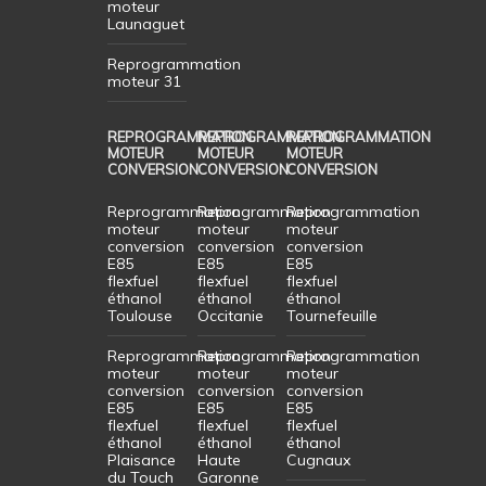
moteur
Launaguet
Reprogrammation
moteur 31
REPROGRAMMATION
REPROGRAMMATION
REPROGRAMMATION
MOTEUR
MOTEUR
MOTEUR
CONVERSION
CONVERSION
CONVERSION
Reprogrammation
Reprogrammation
Reprogrammation
moteur
moteur
moteur
conversion
conversion
conversion
E85
E85
E85
flexfuel
flexfuel
flexfuel
éthanol
éthanol
éthanol
Toulouse
Occitanie
Tournefeuille
Reprogrammation
Reprogrammation
Reprogrammation
moteur
moteur
moteur
conversion
conversion
conversion
E85
E85
E85
flexfuel
flexfuel
flexfuel
éthanol
éthanol
éthanol
Plaisance
Haute
Cugnaux
du Touch
Garonne