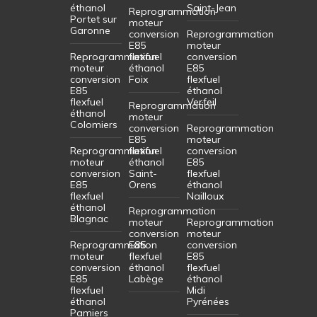
éthanol
Saint-Jean
Reprogrammation
Portet sur
moteur
Garonne
conversion
Reprogrammation
E85
moteur
Reprogrammation
flexfuel
conversion
moteur
éthanol
E85
conversion
Foix
flexfuel
E85
éthanol
flexfuel
Verfeil
Reprogrammation
éthanol
moteur
Colomiers
conversion
Reprogrammation
E85
moteur
Reprogrammation
flexfuel
conversion
moteur
éthanol
E85
conversion
Saint-
flexfuel
E85
Orens
éthanol
flexfuel
Nailloux
éthanol
Reprogrammation
Blagnac
moteur
Reprogrammation
conversion
moteur
Reprogrammation
E85
conversion
moteur
flexfuel
E85
conversion
éthanol
flexfuel
E85
Labège
éthanol
flexfuel
Midi
éthanol
Pyrénées
Pamiers