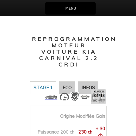
MENU
REPROGRAMMATION
MOTEUR
VOITURE KIA
CARNIVAL 2.2
CRDI
STAGE 1
ECO
INFOS
Origine
Modifiée
Gain
+ 30
Puissance
200 ch
230 ch
ch