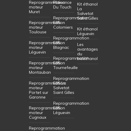
Reprogrammation
Plaisance
Kit éthanol
moteur
Du Touch
La
Muret
Salvetat
Reprogrammation
Saint Gilles
Reprogrammation
E85
moteur
Colomiers
Kit éthanol
Toulouse
Léguevin
Reprogrammation
Reprogrammation
E85
Les
moteur
Blagnac
avantages
Léguevin
du
Reprogrammation
bioéthanol
Reprogrammation
E85
moteur
Tournefeuille
Montauban
Reprogrammation
Reprogrammation
E85 La
moteur
Salvetat
Portet sur
Saint Gilles
Garonne
Reprogrammation
Reprogrammation
E85
moteur
Léguevin
Cugnaux
Reprogrammation