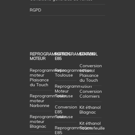
RGPD
REPROGRAMMATION
REPROGRAMMATION
ETHANOL
MOTEUR
E85
Conversion
Reprogrammation
Reprogrammation
éthanol
moteur
Toulouse
Plaisance
Plaisance
du Touch
du Touch
Reprogrammation
Moteur
Conversion
Reprogrammation
Toulouse
Colomiers
moteur
Narbonne
Conversion
Kit éthanol
E85
Blagnac
Reprogrammation
Toulouse
moteur
Kit éthanol
Blagnac
Reprogrammation
Tournefeuille
E85