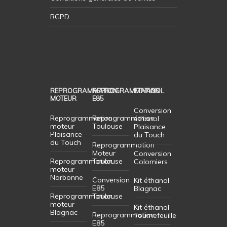
RGPD
REPROGRAMMATION
REPROGRAMMATION
ETHANOL
MOTEUR
E85
Conversion
Reprogrammation
Reprogrammation
éthanol
moteur
Toulouse
Plaisance
Plaisance
du Touch
du Touch
Reprogrammation
Moteur
Conversion
Reprogrammation
Toulouse
Colomiers
moteur
Narbonne
Conversion
Kit éthanol
E85
Blagnac
Reprogrammation
Toulouse
moteur
Kit éthanol
Blagnac
Reprogrammation
Tournefeuille
E85