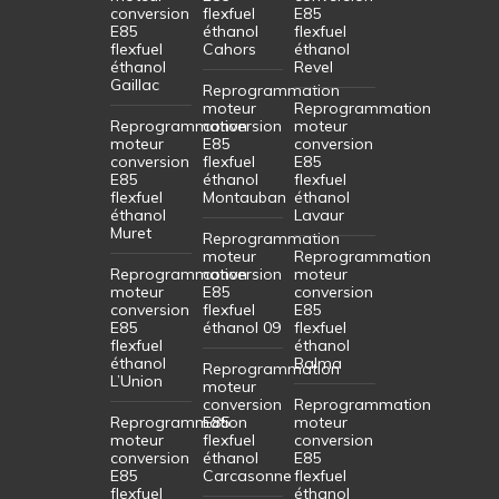
conversion
flexfuel
E85
E85
éthanol
flexfuel
flexfuel
Cahors
éthanol
éthanol
Revel
Gaillac
Reprogrammation
moteur
Reprogrammation
Reprogrammation
conversion
moteur
moteur
E85
conversion
conversion
flexfuel
E85
E85
éthanol
flexfuel
flexfuel
Montauban
éthanol
éthanol
Lavaur
Muret
Reprogrammation
moteur
Reprogrammation
Reprogrammation
conversion
moteur
moteur
E85
conversion
conversion
flexfuel
E85
E85
éthanol 09
flexfuel
flexfuel
éthanol
éthanol
Balma
Reprogrammation
L’Union
moteur
conversion
Reprogrammation
Reprogrammation
E85
moteur
moteur
flexfuel
conversion
conversion
éthanol
E85
E85
Carcasonne
flexfuel
flexfuel
éthanol