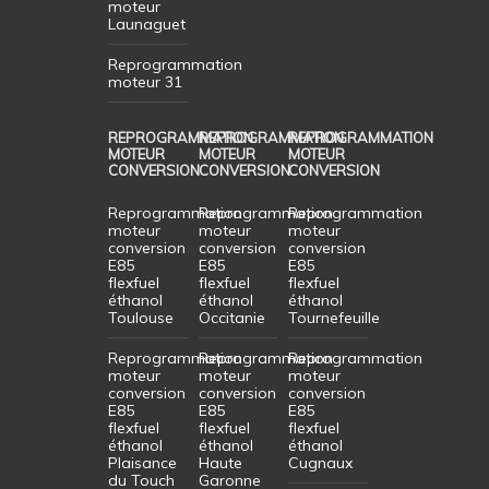
moteur
Launaguet
Reprogrammation
moteur 31
REPROGRAMMATION
REPROGRAMMATION
REPROGRAMMATION
MOTEUR
MOTEUR
MOTEUR
CONVERSION
CONVERSION
CONVERSION
Reprogrammation
Reprogrammation
Reprogrammation
moteur
moteur
moteur
conversion
conversion
conversion
E85
E85
E85
flexfuel
flexfuel
flexfuel
éthanol
éthanol
éthanol
Toulouse
Occitanie
Tournefeuille
Reprogrammation
Reprogrammation
Reprogrammation
moteur
moteur
moteur
conversion
conversion
conversion
E85
E85
E85
flexfuel
flexfuel
flexfuel
éthanol
éthanol
éthanol
Plaisance
Haute
Cugnaux
du Touch
Garonne