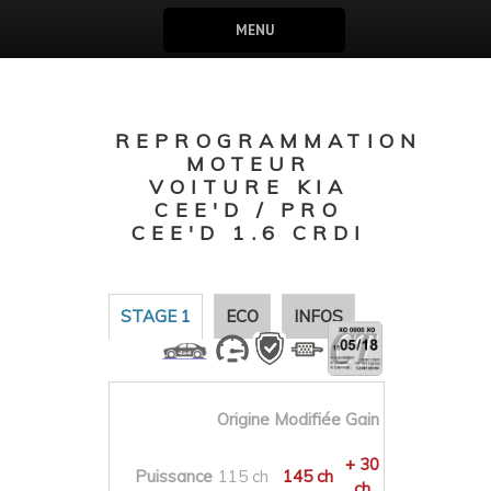
MENU
REPROGRAMMATION
MOTEUR
VOITURE KIA
CEE'D / PRO
CEE'D 1.6 CRDI
STAGE 1
ECO
INFOS
Origine
Modifiée
Gain
+ 30
Puissance
115 ch
145 ch
ch