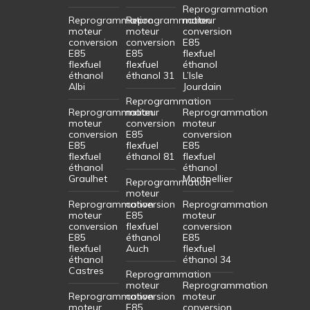
Reprogrammation
Reprogrammation
Reprogrammation
moteur
moteur
moteur
conversion
conversion
conversion
E85
E85
E85
flexfuel
flexfuel
flexfuel
éthanol
éthanol
éthanol 31
L’Isle
Albi
Jourdain
Reprogrammation
Reprogrammation
moteur
Reprogrammation
moteur
conversion
moteur
conversion
E85
conversion
E85
flexfuel
E85
flexfuel
éthanol 81
flexfuel
éthanol
éthanol
Graulhet
Montpellier
Reprogrammation
moteur
Reprogrammation
conversion
Reprogrammation
moteur
E85
moteur
conversion
flexfuel
conversion
E85
éthanol
E85
flexfuel
Auch
flexfuel
éthanol
éthanol 34
Castres
Reprogrammation
moteur
Reprogrammation
Reprogrammation
conversion
moteur
moteur
E85
conversion