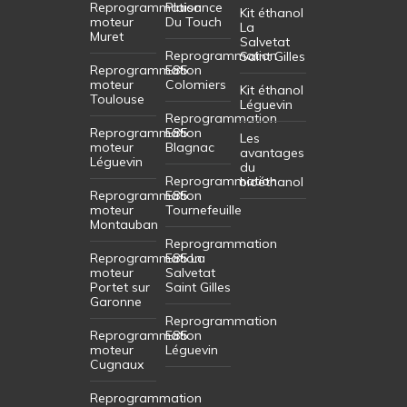
Reprogrammation
Plaisance
Kit éthanol
moteur
Du Touch
La
Muret
Salvetat
Reprogrammation
Saint Gilles
Reprogrammation
E85
moteur
Colomiers
Kit éthanol
Toulouse
Léguevin
Reprogrammation
Reprogrammation
E85
Les
moteur
Blagnac
avantages
Léguevin
du
Reprogrammation
bioéthanol
Reprogrammation
E85
moteur
Tournefeuille
Montauban
Reprogrammation
Reprogrammation
E85 La
moteur
Salvetat
Portet sur
Saint Gilles
Garonne
Reprogrammation
Reprogrammation
E85
moteur
Léguevin
Cugnaux
Reprogrammation