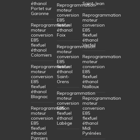
éthanol
Saint-Jean
Reprogrammation
Portet sur
moteur
Garonne
conversion
Reprogrammation
E85
moteur
Reprogrammation
flexfuel
conversion
moteur
éthanol
E85
conversion
Foix
flexfuel
E85
éthanol
flexfuel
Verfeil
Reprogrammation
éthanol
moteur
Colomiers
conversion
Reprogrammation
E85
moteur
Reprogrammation
flexfuel
conversion
moteur
éthanol
E85
conversion
Saint-
flexfuel
E85
Orens
éthanol
flexfuel
Nailloux
éthanol
Reprogrammation
Blagnac
moteur
Reprogrammation
conversion
moteur
Reprogrammation
E85
conversion
moteur
flexfuel
E85
conversion
éthanol
flexfuel
E85
Labège
éthanol
flexfuel
Midi
éthanol
Pyrénées
Pamiers