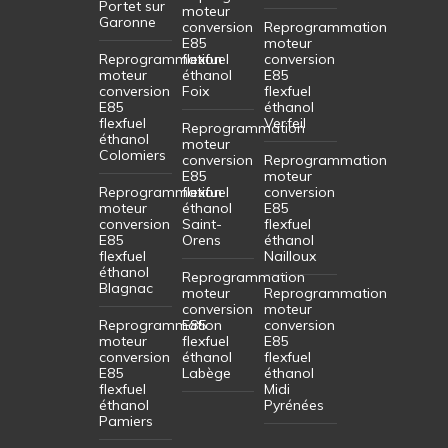
Portet sur
moteur
Garonne
conversion
Reprogrammation
E85
moteur
Reprogrammation
flexfuel
conversion
moteur
éthanol
E85
conversion
Foix
flexfuel
E85
éthanol
flexfuel
Verfeil
Reprogrammation
éthanol
moteur
Colomiers
conversion
Reprogrammation
E85
moteur
Reprogrammation
flexfuel
conversion
moteur
éthanol
E85
conversion
Saint-
flexfuel
E85
Orens
éthanol
flexfuel
Nailloux
éthanol
Reprogrammation
Blagnac
moteur
Reprogrammation
conversion
moteur
Reprogrammation
E85
conversion
moteur
flexfuel
E85
conversion
éthanol
flexfuel
E85
Labège
éthanol
flexfuel
Midi
éthanol
Pyrénées
Pamiers