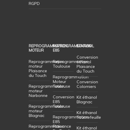
RGPD
REPROGRAMMATION
REPROGRAMMATION
ETHANOL
MOTEUR
E85
Conversion
Reprogrammation
Reprogrammation
éthanol
moteur
Toulouse
Plaisance
Plaisance
du Touch
du Touch
Reprogrammation
Moteur
Conversion
Reprogrammation
Toulouse
Colomiers
moteur
Narbonne
Conversion
Kit éthanol
E85
Blagnac
Reprogrammation
Toulouse
moteur
Kit éthanol
Blagnac
Reprogrammation
Tournefeuille
E85
Reprogrammation
Plaisance
Kit éthanol