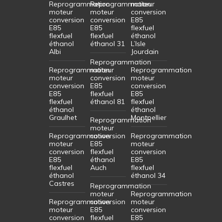
Reprogrammation
Reprogrammation
moteur
moteur
moteur
conversion
conversion
conversion
E85
E85
E85
flexfuel
flexfuel
flexfuel
éthanol
éthanol
éthanol 31
L’Isle
Albi
Jourdain
Reprogrammation
Reprogrammation
moteur
Reprogrammation
moteur
conversion
moteur
conversion
E85
conversion
E85
flexfuel
E85
flexfuel
éthanol 81
flexfuel
éthanol
éthanol
Graulhet
Montpellier
Reprogrammation
moteur
Reprogrammation
conversion
Reprogrammation
moteur
E85
moteur
conversion
flexfuel
conversion
E85
éthanol
E85
flexfuel
Auch
flexfuel
éthanol
éthanol 34
Castres
Reprogrammation
moteur
Reprogrammation
Reprogrammation
conversion
moteur
moteur
E85
conversion
conversion
flexfuel
E85