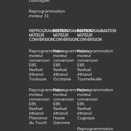
Launaguet
Reprogrammation
moteur 31
REPROGRAMMATION
REPROGRAMMATION
REPROGRAMMATION
MOTEUR
MOTEUR
MOTEUR
CONVERSION
CONVERSION
CONVERSION
Reprogrammation
Reprogrammation
Reprogrammation
moteur
moteur
moteur
conversion
conversion
conversion
E85
E85
E85
flexfuel
flexfuel
flexfuel
éthanol
éthanol
éthanol
Toulouse
Occitanie
Tournefeuille
Reprogrammation
Reprogrammation
Reprogrammation
moteur
moteur
moteur
conversion
conversion
conversion
E85
E85
E85
flexfuel
flexfuel
flexfuel
éthanol
éthanol
éthanol
Plaisance
Haute
Cugnaux
du Touch
Garonne
Reprogrammation