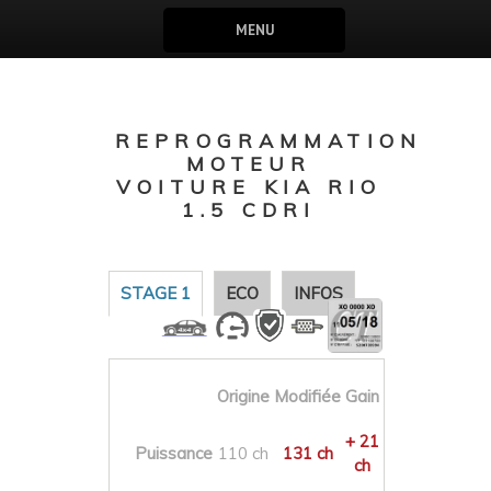
MENU
REPROGRAMMATION
MOTEUR
VOITURE KIA RIO
1.5 CDRI
STAGE 1
ECO
INFOS
Origine
Modifiée
Gain
+ 21
Puissance
110 ch
131 ch
ch