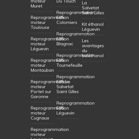
moteur
Du Touch
La
Muret
Salvetat
Reprogrammation
Saint Gilles
Reprogrammation
E85
moteur
Colomiers
Kit éthanol
Toulouse
Léguevin
Reprogrammation
Reprogrammation
E85
Les
moteur
Blagnac
avantages
Léguevin
du
Reprogrammation
bioéthanol
Reprogrammation
E85
moteur
Tournefeuille
Montauban
Reprogrammation
Reprogrammation
E85 La
moteur
Salvetat
Portet sur
Saint Gilles
Garonne
Reprogrammation
Reprogrammation
E85
moteur
Léguevin
Cugnaux
Reprogrammation
moteur