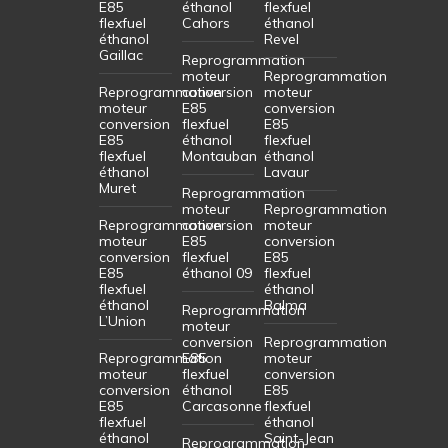
E85
éthanol
flexfuel
flexfuel
Cahors
éthanol
éthanol
Revel
Gaillac
Reprogrammation
moteur
Reprogrammation
Reprogrammation
conversion
moteur
moteur
E85
conversion
conversion
flexfuel
E85
E85
éthanol
flexfuel
flexfuel
Montauban
éthanol
éthanol
Lavaur
Muret
Reprogrammation
moteur
Reprogrammation
Reprogrammation
conversion
moteur
moteur
E85
conversion
conversion
flexfuel
E85
E85
éthanol 09
flexfuel
flexfuel
éthanol
éthanol
Balma
Reprogrammation
L’Union
moteur
conversion
Reprogrammation
Reprogrammation
E85
moteur
moteur
flexfuel
conversion
conversion
éthanol
E85
E85
Carcasonne
flexfuel
flexfuel
éthanol
éthanol
Saint-Jean
Reprogrammation