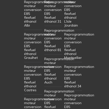
Reprogrammation
Reprogrammation
moteur
moteur
moteur
conversion
conversion
conversion
E85
E85
E85
flexfuel
flexfuel
flexfuel
éthanol
éthanol
éthanol 31
L’Isle
Albi
Jourdain
Reprogrammation
Reprogrammation
moteur
Reprogrammation
moteur
conversion
moteur
conversion
E85
conversion
E85
flexfuel
E85
flexfuel
éthanol 81
flexfuel
éthanol
éthanol
Graulhet
Montpellier
Reprogrammation
moteur
Reprogrammation
conversion
Reprogrammation
moteur
E85
moteur
conversion
flexfuel
conversion
E85
éthanol
E85
flexfuel
Auch
flexfuel
éthanol
éthanol 34
Castres
Reprogrammation
moteur
Reprogrammation
Reprogrammation
conversion
moteur
moteur
E85
conversion
conversion
flexfuel
E85