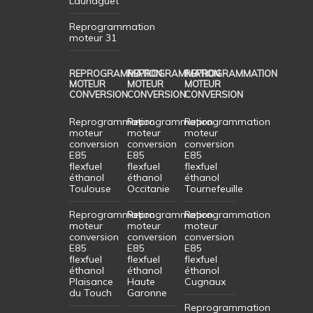
Launaguet
Reprogrammation
moteur 31
REPROGRAMMATION
REPROGRAMMATION
REPROGRAMMATION
MOTEUR
MOTEUR
MOTEUR
CONVERSION
CONVERSION
CONVERSION
Reprogrammation
Reprogrammation
Reprogrammation
moteur
moteur
moteur
conversion
conversion
conversion
E85
E85
E85
flexfuel
flexfuel
flexfuel
éthanol
éthanol
éthanol
Toulouse
Occitanie
Tournefeuille
Reprogrammation
Reprogrammation
Reprogrammation
moteur
moteur
moteur
conversion
conversion
conversion
E85
E85
E85
flexfuel
flexfuel
flexfuel
éthanol
éthanol
éthanol
Plaisance
Haute
Cugnaux
du Touch
Garonne
Reprogrammation