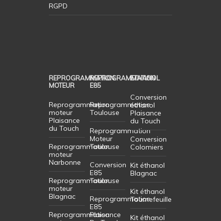
RGPD
REPROGRAMMATION
REPROGRAMMATION
ETHANOL
MOTEUR
E85
Conversion
Reprogrammation
Reprogrammation
éthanol
moteur
Toulouse
Plaisance
Plaisance
du Touch
du Touch
Reprogrammation
Moteur
Conversion
Reprogrammation
Toulouse
Colomiers
moteur
Narbonne
Conversion
Kit éthanol
E85
Blagnac
Reprogrammation
Toulouse
moteur
Kit éthanol
Blagnac
Reprogrammation
Tournefeuille
E85
Reprogrammation
Plaisance
Kit éthanol