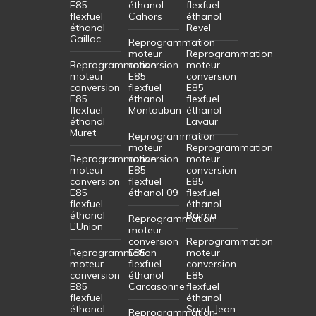
E85
éthanol
flexfuel
flexfuel
Cahors
éthanol
éthanol
Revel
Gaillac
Reprogrammation
moteur
Reprogrammation
Reprogrammation
conversion
moteur
moteur
E85
conversion
conversion
flexfuel
E85
E85
éthanol
flexfuel
flexfuel
Montauban
éthanol
éthanol
Lavaur
Muret
Reprogrammation
moteur
Reprogrammation
Reprogrammation
conversion
moteur
moteur
E85
conversion
conversion
flexfuel
E85
E85
éthanol 09
flexfuel
flexfuel
éthanol
éthanol
Balma
Reprogrammation
L’Union
moteur
conversion
Reprogrammation
Reprogrammation
E85
moteur
moteur
flexfuel
conversion
conversion
éthanol
E85
E85
Carcasonne
flexfuel
flexfuel
éthanol
éthanol
Saint-Jean
Reprogrammation