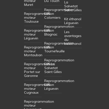
moteur
Du Touch
La
Muret
Salvetat
Reprogrammation
Saint Gilles
Reprogrammation
E85
moteur
Colomiers
Kit éthanol
Toulouse
Léguevin
Reprogrammation
Reprogrammation
E85
Les
moteur
Blagnac
avantages
Léguevin
du
Reprogrammation
bioéthanol
Reprogrammation
E85
moteur
Tournefeuille
Montauban
Reprogrammation
Reprogrammation
E85 La
moteur
Salvetat
Portet sur
Saint Gilles
Garonne
Reprogrammation
Reprogrammation
E85
moteur
Léguevin
Cugnaux
Reprogrammation
moteur