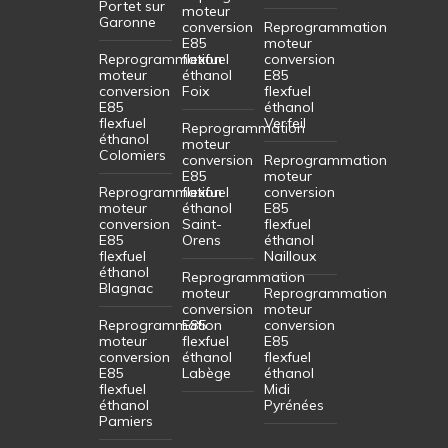
Portet sur
moteur
Garonne
conversion
Reprogrammation
E85
moteur
Reprogrammation
flexfuel
conversion
moteur
éthanol
E85
conversion
Foix
flexfuel
E85
éthanol
flexfuel
Verfeil
Reprogrammation
éthanol
moteur
Colomiers
conversion
Reprogrammation
E85
moteur
Reprogrammation
flexfuel
conversion
moteur
éthanol
E85
conversion
Saint-
flexfuel
E85
Orens
éthanol
flexfuel
Nailloux
éthanol
Reprogrammation
Blagnac
moteur
Reprogrammation
conversion
moteur
Reprogrammation
E85
conversion
moteur
flexfuel
E85
conversion
éthanol
flexfuel
E85
Labège
éthanol
flexfuel
Midi
éthanol
Pyrénées
Pamiers