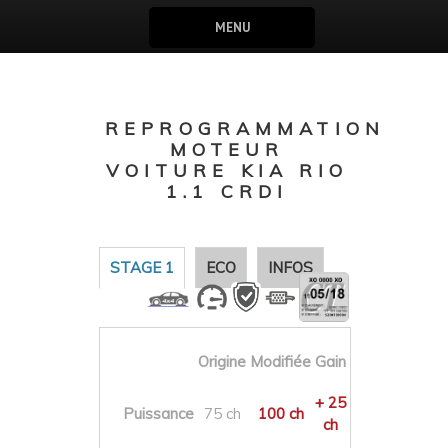
MENU
REPROGRAMMATION
MOTEUR
VOITURE KIA RIO
1.1 CRDI
STAGE 1
ECO
INFOS
Origine
Modifiée
Gain
+ 25
Puissance
75 ch
100 ch
ch