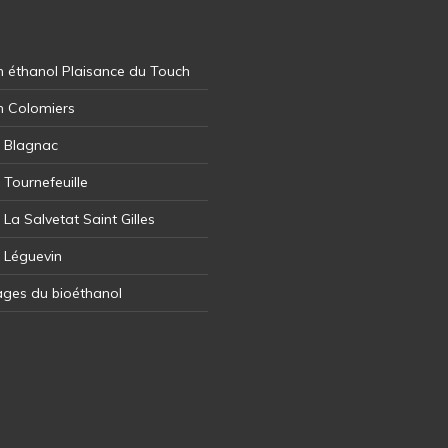
 éthanol Plaisance du Touch
n Colomiers
l Blagnac
 Tournefeuille
 La Salvetat Saint Gilles
l Léguevin
ages du bioéthanol