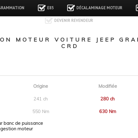
GRAMMATION
E85
DÉCALAMINAGE MOTEUR
DEVENIR REVENDEUR
ON MOTEUR VOITURE JEEP GRA
CRD
Origine
Modifiée
241 ch
280 ch
550 Nm
630 Nm
ur banc de puissance
 gestion moteur