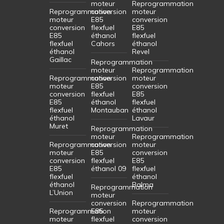
moteur
Reprogrammation
Reprogrammation
conversion
moteur
moteur
E85
conversion
conversion
flexfuel
E85
E85
éthanol
flexfuel
flexfuel
Cahors
éthanol
éthanol
Revel
Gaillac
Reprogrammation
moteur
Reprogrammation
Reprogrammation
conversion
moteur
moteur
E85
conversion
conversion
flexfuel
E85
E85
éthanol
flexfuel
flexfuel
Montauban
éthanol
éthanol
Lavaur
Muret
Reprogrammation
moteur
Reprogrammation
Reprogrammation
conversion
moteur
moteur
E85
conversion
conversion
flexfuel
E85
E85
éthanol 09
flexfuel
flexfuel
éthanol
éthanol
Balma
Reprogrammation
L’Union
moteur
conversion
Reprogrammation
Reprogrammation
E85
moteur
moteur
flexfuel
conversion