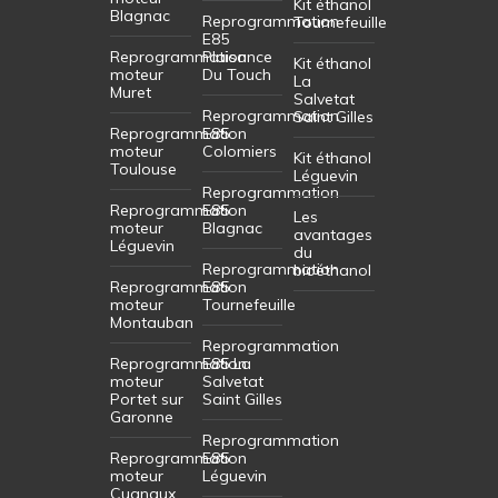
Kit éthanol
Blagnac
Reprogrammation
Tournefeuille
E85
Reprogrammation
Plaisance
Kit éthanol
moteur
Du Touch
La
Muret
Salvetat
Reprogrammation
Saint Gilles
Reprogrammation
E85
moteur
Colomiers
Kit éthanol
Toulouse
Léguevin
Reprogrammation
Reprogrammation
E85
Les
moteur
Blagnac
avantages
Léguevin
du
Reprogrammation
bioéthanol
Reprogrammation
E85
moteur
Tournefeuille
Montauban
Reprogrammation
Reprogrammation
E85 La
moteur
Salvetat
Portet sur
Saint Gilles
Garonne
Reprogrammation
Reprogrammation
E85
moteur
Léguevin
Cugnaux