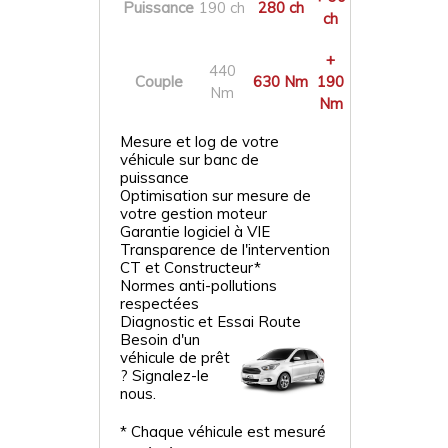
Puissance
190 ch
280 ch
ch
+
440
Couple
630 Nm
190
Nm
Nm
Mesure et log de votre
véhicule sur banc de
puissance
Optimisation sur mesure de
votre gestion moteur
Garantie logiciel à VIE
Transparence de l'intervention
CT et Constructeur*
Normes anti-pollutions
respectées
Diagnostic et Essai Route
Besoin d'un
véhicule de prêt
? Signalez-le
nous.
* Chaque véhicule est mesuré