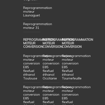
Reprogrammation
moteur
Launaguet
Reprogrammation
moteur 31
REPROGRAMMATION
REPROGRAMMATION
REPROGRAMMATION
MOTEUR
MOTEUR
MOTEUR
CONVERSION
CONVERSION
CONVERSION
Reprogrammation
Reprogrammation
Reprogrammation
moteur
moteur
moteur
conversion
conversion
conversion
E85
E85
E85
flexfuel
flexfuel
flexfuel
éthanol
éthanol
éthanol
Toulouse
Occitanie
Tournefeuille
Reprogrammation
Reprogrammation
Reprogrammation
moteur
moteur
moteur
conversion
conversion
conversion
E85
E85
E85
flexfuel
flexfuel
flexfuel