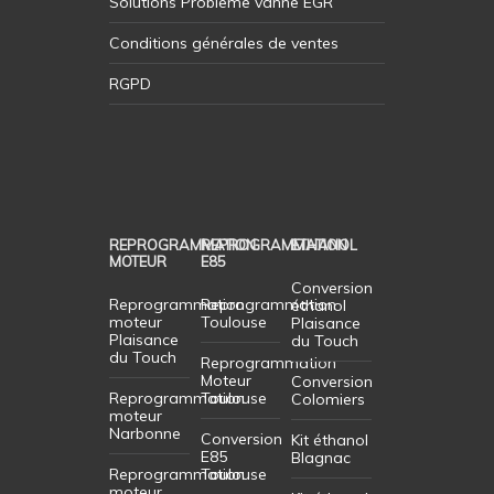
Solutions Probleme vanne EGR
Conditions générales de ventes
RGPD
REPROGRAMMATION
REPROGRAMMATION
ETHANOL
MOTEUR
E85
Conversion
Reprogrammation
Reprogrammation
éthanol
moteur
Toulouse
Plaisance
Plaisance
du Touch
du Touch
Reprogrammation
Moteur
Conversion
Reprogrammation
Toulouse
Colomiers
moteur
Narbonne
Conversion
Kit éthanol
E85
Blagnac
Reprogrammation
Toulouse
moteur