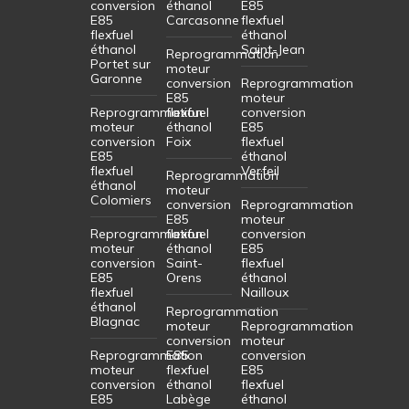
conversion
éthanol
E85
E85
Carcasonne
flexfuel
flexfuel
éthanol
éthanol
Saint-Jean
Reprogrammation
Portet sur
moteur
Garonne
conversion
Reprogrammation
E85
moteur
Reprogrammation
flexfuel
conversion
moteur
éthanol
E85
conversion
Foix
flexfuel
E85
éthanol
flexfuel
Verfeil
Reprogrammation
éthanol
moteur
Colomiers
conversion
Reprogrammation
E85
moteur
Reprogrammation
flexfuel
conversion
moteur
éthanol
E85
conversion
Saint-
flexfuel
E85
Orens
éthanol
flexfuel
Nailloux
éthanol
Reprogrammation
Blagnac
moteur
Reprogrammation
conversion
moteur
Reprogrammation
E85
conversion
moteur
flexfuel
E85
conversion
éthanol
flexfuel
E85
Labège
éthanol