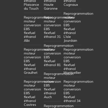
éthanol
éthanol
éthanol
Plaisance
Haute
Cugnaux
du Touch
Garonne
Reprogrammation
Reprogrammation
Reprogrammation
moteur
moteur
moteur
conversion
conversion
conversion
E85
E85
E85
flexfuel
flexfuel
flexfuel
éthanol
éthanol
éthanol 31
L’Isle
Albi
Jourdain
Reprogrammation
Reprogrammation
moteur
Reprogrammation
moteur
conversion
moteur
conversion
E85
conversion
E85
flexfuel
E85
flexfuel
éthanol 81
flexfuel
éthanol
éthanol
Graulhet
Montpellier
Reprogrammation
moteur
Reprogrammation
conversion
Reprogrammation
moteur
E85
moteur
conversion
flexfuel
conversion
E85
éthanol
E85
flexfuel
Auch
flexfuel
éthanol
éthanol 34
Castres
Reprogrammation