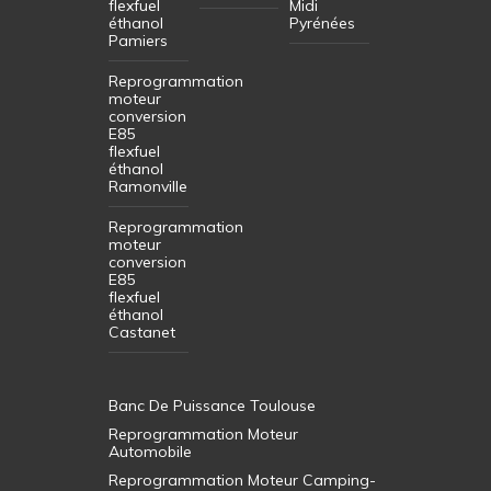
flexfuel
Midi
éthanol
Pyrénées
Pamiers
Reprogrammation
moteur
conversion
E85
flexfuel
éthanol
Ramonville
Reprogrammation
moteur
conversion
E85
flexfuel
éthanol
Castanet
Banc De Puissance Toulouse
Reprogrammation Moteur
Automobile
Reprogrammation Moteur Camping-