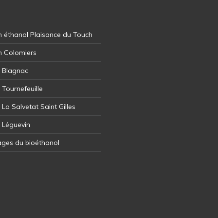
 éthanol Plaisance du Touch
n Colomiers
l Blagnac
 Tournefeuille
 La Salvetat Saint Gilles
l Léguevin
ages du bioéthanol