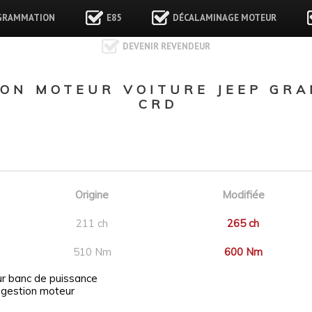
GRAMMATION
E85
DÉCALAMINAGE MOTEUR
DEVENIR REVENDEUR
ON MOTEUR VOITURE JEEP GRA
CRD
Origine
Modifiée
211 ch
265 ch
510 Nm
600 Nm
ur banc de puissance
 gestion moteur