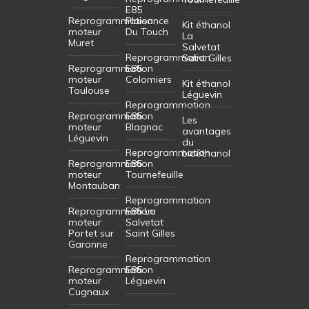
E85
Reprogrammation
Plaisance
Kit éthanol
moteur
Du Touch
La
Muret
Salvetat
Reprogrammation
Saint Gilles
Reprogrammation
E85
moteur
Colomiers
Kit éthanol
Toulouse
Léguevin
Reprogrammation
Reprogrammation
E85
Les
moteur
Blagnac
avantages
Léguevin
du
Reprogrammation
bioéthanol
Reprogrammation
E85
moteur
Tournefeuille
Montauban
Reprogrammation
Reprogrammation
E85 La
moteur
Salvetat
Portet sur
Saint Gilles
Garonne
Reprogrammation
Reprogrammation
E85
moteur
Léguevin
Cugnaux