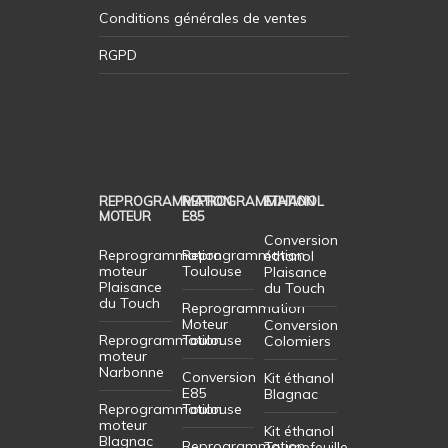
Conditions générales de ventes
RGPD
REPROGRAMMATION
REPROGRAMMATION
ETHANOL
MOTEUR
E85
Conversion
Reprogrammation
Reprogrammation
éthanol
moteur
Toulouse
Plaisance
Plaisance
du Touch
du Touch
Reprogrammation
Moteur
Conversion
Reprogrammation
Toulouse
Colomiers
moteur
Narbonne
Conversion
Kit éthanol
E85
Blagnac
Reprogrammation
Toulouse
moteur
Kit éthanol
Blagnac
Reprogrammation
Tournefeuille