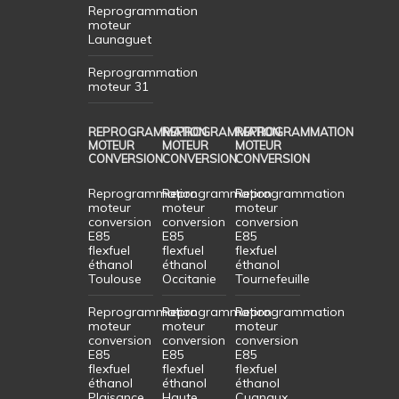
Reprogrammation
moteur
Launaguet
Reprogrammation
moteur 31
REPROGRAMMATION
REPROGRAMMATION
REPROGRAMMATION
MOTEUR
MOTEUR
MOTEUR
CONVERSION
CONVERSION
CONVERSION
Reprogrammation
Reprogrammation
Reprogrammation
moteur
moteur
moteur
conversion
conversion
conversion
E85
E85
E85
flexfuel
flexfuel
flexfuel
éthanol
éthanol
éthanol
Toulouse
Occitanie
Tournefeuille
Reprogrammation
Reprogrammation
Reprogrammation
moteur
moteur
moteur
conversion
conversion
conversion
E85
E85
E85
flexfuel
flexfuel
flexfuel
éthanol
éthanol
éthanol
Plaisance
Haute
Cugnaux