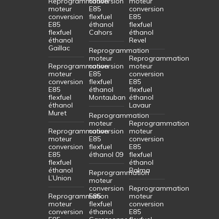
Reprogrammation
conversion
moteur
moteur
E85
conversion
conversion
flexfuel
E85
E85
éthanol
flexfuel
flexfuel
Cahors
éthanol
éthanol
Revel
Gaillac
Reprogrammation
moteur
Reprogrammation
Reprogrammation
conversion
moteur
moteur
E85
conversion
conversion
flexfuel
E85
E85
éthanol
flexfuel
flexfuel
Montauban
éthanol
éthanol
Lavaur
Muret
Reprogrammation
moteur
Reprogrammation
Reprogrammation
conversion
moteur
moteur
E85
conversion
conversion
flexfuel
E85
E85
éthanol 09
flexfuel
flexfuel
éthanol
éthanol
Balma
Reprogrammation
L’Union
moteur
conversion
Reprogrammation
Reprogrammation
E85
moteur
moteur
flexfuel
conversion
conversion
éthanol
E85