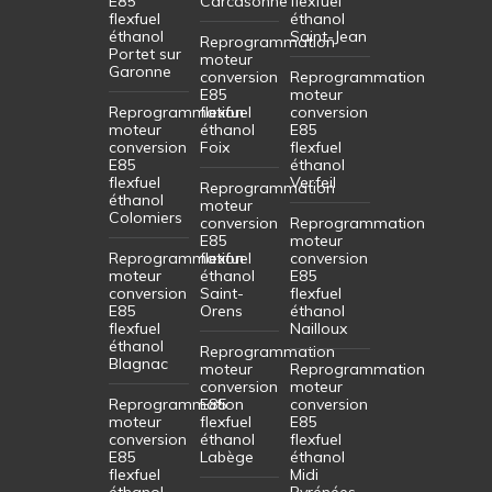
E85
Carcasonne
flexfuel
flexfuel
éthanol
éthanol
Saint-Jean
Reprogrammation
Portet sur
moteur
Garonne
conversion
Reprogrammation
E85
moteur
Reprogrammation
flexfuel
conversion
moteur
éthanol
E85
conversion
Foix
flexfuel
E85
éthanol
flexfuel
Verfeil
Reprogrammation
éthanol
moteur
Colomiers
conversion
Reprogrammation
E85
moteur
Reprogrammation
flexfuel
conversion
moteur
éthanol
E85
conversion
Saint-
flexfuel
E85
Orens
éthanol
flexfuel
Nailloux
éthanol
Reprogrammation
Blagnac
moteur
Reprogrammation
conversion
moteur
Reprogrammation
E85
conversion
moteur
flexfuel
E85
conversion
éthanol
flexfuel
E85
Labège
éthanol
flexfuel
Midi
éthanol
Pyrénées