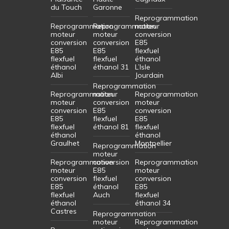
du Touch
Garonne
Reprogrammation
Reprogrammation
Reprogrammation
moteur
moteur
moteur
conversion
conversion
conversion
E85
E85
E85
flexfuel
flexfuel
flexfuel
éthanol
éthanol
éthanol 31
L’Isle
Albi
Jourdain
Reprogrammation
Reprogrammation
moteur
Reprogrammation
moteur
conversion
moteur
conversion
E85
conversion
E85
flexfuel
E85
flexfuel
éthanol 81
flexfuel
éthanol
éthanol
Graulhet
Montpellier
Reprogrammation
moteur
Reprogrammation
conversion
Reprogrammation
moteur
E85
moteur
conversion
flexfuel
conversion
E85
éthanol
E85
flexfuel
Auch
flexfuel
éthanol
éthanol 34
Castres
Reprogrammation
moteur
Reprogrammation