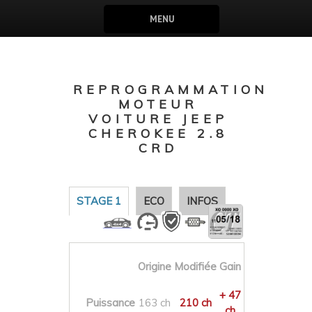
MENU
REPROGRAMMATION
MOTEUR
VOITURE JEEP
CHEROKEE 2.8
CRD
STAGE 1
ECO
INFOS
Origine
Modifiée
Gain
+ 47
Puissance
163 ch
210 ch
ch