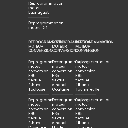
Reprogrammation
moteur
Launaguet
Reprogrammation
moteur 31
REPROGRAMMATION
REPROGRAMMATION
REPROGRAMMATION
MOTEUR
MOTEUR
MOTEUR
CONVERSION
CONVERSION
CONVERSION
Reprogrammation
Reprogrammation
Reprogrammation
moteur
moteur
moteur
conversion
conversion
conversion
E85
E85
E85
flexfuel
flexfuel
flexfuel
éthanol
éthanol
éthanol
Toulouse
Occitanie
Tournefeuille
Reprogrammation
Reprogrammation
Reprogrammation
moteur
moteur
moteur
conversion
conversion
conversion
E85
E85
E85
flexfuel
flexfuel
flexfuel
éthanol
éthanol
éthanol
Plaisance
Haute
Cugnaux