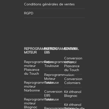
Conditions générales de ventes
RGPD
REPROGRAMMATION
REPROGRAMMATION
ETHANOL
MOTEUR
E85
Conversion
Reprogrammation
Reprogrammation
éthanol
moteur
Toulouse
Plaisance
Plaisance
du Touch
du Touch
Reprogrammation
Moteur
Conversion
Reprogrammation
Toulouse
Colomiers
moteur
Narbonne
Conversion
Kit éthanol
E85
Blagnac
Reprogrammation
Toulouse
moteur
Kit éthanol
Blagnac
Reprogrammation
Tournefeuille