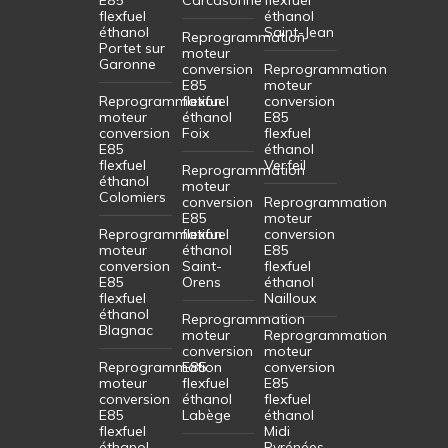
flexfuel
éthanol
éthanol
Saint-Jean
Reprogrammation
Portet sur
moteur
Garonne
conversion
Reprogrammation
E85
moteur
Reprogrammation
flexfuel
conversion
moteur
éthanol
E85
conversion
Foix
flexfuel
E85
éthanol
flexfuel
Verfeil
Reprogrammation
éthanol
moteur
Colomiers
conversion
Reprogrammation
E85
moteur
Reprogrammation
flexfuel
conversion
moteur
éthanol
E85
conversion
Saint-
flexfuel
E85
Orens
éthanol
flexfuel
Nailloux
éthanol
Reprogrammation
Blagnac
moteur
Reprogrammation
conversion
moteur
Reprogrammation
E85
conversion
moteur
flexfuel
E85
conversion
éthanol
flexfuel
E85
Labège
éthanol
flexfuel
Midi
éthanol
Pyrénées