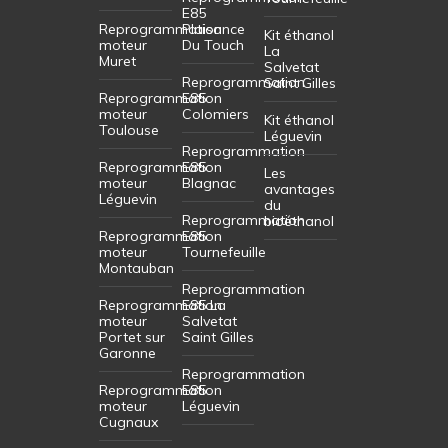
E85
Reprogrammation
Plaisance
Kit éthanol
moteur
Du Touch
La
Muret
Salvetat
Reprogrammation
Saint Gilles
Reprogrammation
E85
moteur
Colomiers
Kit éthanol
Toulouse
Léguevin
Reprogrammation
Reprogrammation
E85
Les
moteur
Blagnac
avantages
Léguevin
du
Reprogrammation
bioéthanol
Reprogrammation
E85
moteur
Tournefeuille
Montauban
Reprogrammation
Reprogrammation
E85 La
moteur
Salvetat
Portet sur
Saint Gilles
Garonne
Reprogrammation
Reprogrammation
E85
moteur
Léguevin
Cugnaux