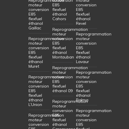
Reprogrammation
conversion
moteur
moteur
E85
conversion
conversion
flexfuel
E85
E85
éthanol
flexfuel
flexfuel
Cahors
éthanol
éthanol
Revel
Gaillac
Reprogrammation
moteur
Reprogrammation
Reprogrammation
conversion
moteur
moteur
E85
conversion
conversion
flexfuel
E85
E85
éthanol
flexfuel
flexfuel
Montauban
éthanol
éthanol
Lavaur
Muret
Reprogrammation
moteur
Reprogrammation
Reprogrammation
conversion
moteur
moteur
E85
conversion
conversion
flexfuel
E85
E85
éthanol 09
flexfuel
flexfuel
éthanol
éthanol
Balma
Reprogrammation
L’Union
moteur
conversion
Reprogrammation
Reprogrammation
E85
moteur
moteur
flexfuel
conversion
conversion
éthanol
E85
E85
Carcasonne
flexfuel