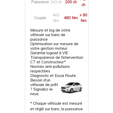
Puissance
163 ch
200 ch
ch
400
+ 80
Couple
480 Nm
Nm
Nm
Mesure et log de votre
véhicule sur banc de
puissance
Optimisation sur mesure de
votre gestion moteur
Garantie logiciel à VIE
Transparence de l'intervention
CT et Constructeur*
Normes anti-pollutions
respectées
Diagnostic et Essai Route
Besoin d'un
véhicule de prêt
? Signalez-le
nous.
* Chaque véhicule est mesuré
et réglé sur banc, la puissance