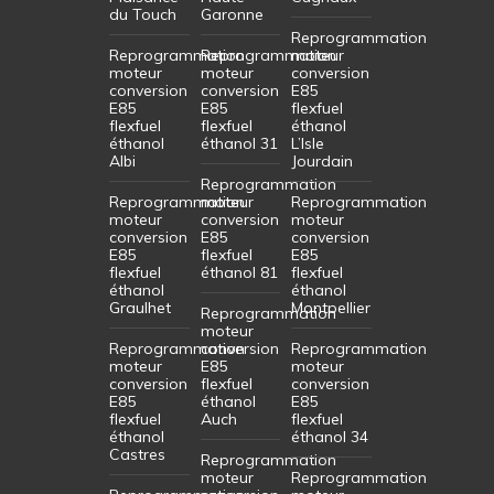
du Touch
Garonne
Reprogrammation
Reprogrammation
Reprogrammation
moteur
moteur
moteur
conversion
conversion
conversion
E85
E85
E85
flexfuel
flexfuel
flexfuel
éthanol
éthanol
éthanol 31
L’Isle
Albi
Jourdain
Reprogrammation
Reprogrammation
moteur
Reprogrammation
moteur
conversion
moteur
conversion
E85
conversion
E85
flexfuel
E85
flexfuel
éthanol 81
flexfuel
éthanol
éthanol
Graulhet
Montpellier
Reprogrammation
moteur
Reprogrammation
conversion
Reprogrammation
moteur
E85
moteur
conversion
flexfuel
conversion
E85
éthanol
E85
flexfuel
Auch
flexfuel
éthanol
éthanol 34
Castres
Reprogrammation
moteur
Reprogrammation