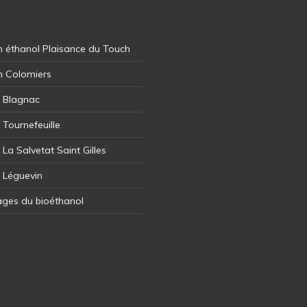
 éthanol Plaisance du Touch
n Colomiers
l Blagnac
 Tournefeuille
 La Salvetat Saint Gilles
l Léguevin
ages du bioéthanol