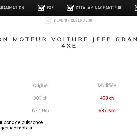
GRAMMATION
E85
DÉCALAMINAGE MOTEUR
DEVENIR REVENDEUR
N MOTEUR VOITURE JEEP GRAN
4XE
Origine
Modifiée
380 ch
408 ch
637 Nm
687 Nm
ur banc de puissance
 gestion moteur