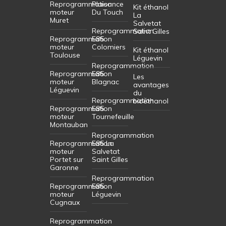
Reprogrammation
Plaisance
Kit éthanol
moteur
Du Touch
La
Muret
Salvetat
Reprogrammation
Saint Gilles
Reprogrammation
E85
moteur
Colomiers
Kit éthanol
Toulouse
Léguevin
Reprogrammation
Reprogrammation
E85
Les
moteur
Blagnac
avantages
Léguevin
du
Reprogrammation
bioéthanol
Reprogrammation
E85
moteur
Tournefeuille
Montauban
Reprogrammation
Reprogrammation
E85 La
moteur
Salvetat
Portet sur
Saint Gilles
Garonne
Reprogrammation
Reprogrammation
E85
moteur
Léguevin
Cugnaux
Reprogrammation