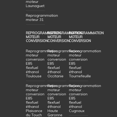
moteur
Launaguet
Reprogrammation
moteur 31
REPROGRAMMATION
REPROGRAMMATION
REPROGRAMMATION
MOTEUR
MOTEUR
MOTEUR
CONVERSION
CONVERSION
CONVERSION
Reprogrammation
Reprogrammation
Reprogrammation
moteur
moteur
moteur
conversion
conversion
conversion
E85
E85
E85
flexfuel
flexfuel
flexfuel
éthanol
éthanol
éthanol
Toulouse
Occitanie
Tournefeuille
Reprogrammation
Reprogrammation
Reprogrammation
moteur
moteur
moteur
conversion
conversion
conversion
E85
E85
E85
flexfuel
flexfuel
flexfuel
éthanol
éthanol
éthanol
Plaisance
Haute
Cugnaux
du Touch
Garonne