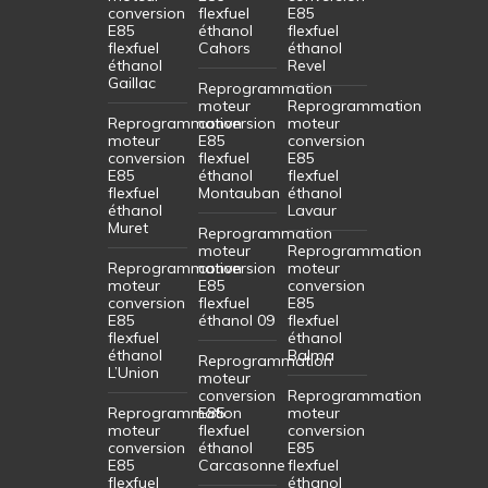
conversion
flexfuel
E85
E85
éthanol
flexfuel
flexfuel
Cahors
éthanol
éthanol
Revel
Gaillac
Reprogrammation
moteur
Reprogrammation
Reprogrammation
conversion
moteur
moteur
E85
conversion
conversion
flexfuel
E85
E85
éthanol
flexfuel
flexfuel
Montauban
éthanol
éthanol
Lavaur
Muret
Reprogrammation
moteur
Reprogrammation
Reprogrammation
conversion
moteur
moteur
E85
conversion
conversion
flexfuel
E85
E85
éthanol 09
flexfuel
flexfuel
éthanol
éthanol
Balma
Reprogrammation
L’Union
moteur
conversion
Reprogrammation
Reprogrammation
E85
moteur
moteur
flexfuel
conversion
conversion
éthanol
E85
E85
Carcasonne
flexfuel
flexfuel
éthanol