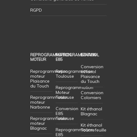
RGPD
REPROGRAMMATION
REPROGRAMMATION
ETHANOL
MOTEUR
E85
Conversion
Reprogrammation
Reprogrammation
éthanol
moteur
Toulouse
Plaisance
Plaisance
du Touch
du Touch
Reprogrammation
Moteur
Conversion
Reprogrammation
Toulouse
Colomiers
moteur
Narbonne
Conversion
Kit éthanol
E85
Blagnac
Reprogrammation
Toulouse
moteur
Kit éthanol
Blagnac
Reprogrammation
Tournefeuille
E85