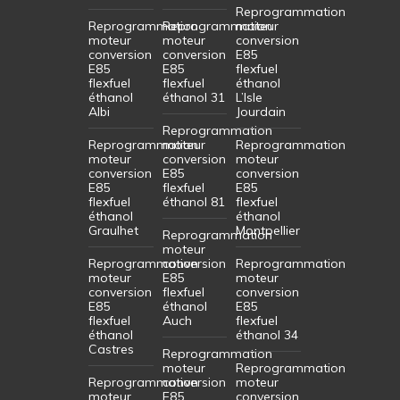
Reprogrammation
Reprogrammation
Reprogrammation
moteur
moteur
moteur
conversion
conversion
conversion
E85
E85
E85
flexfuel
flexfuel
flexfuel
éthanol
éthanol
éthanol 31
L’Isle
Albi
Jourdain
Reprogrammation
Reprogrammation
moteur
Reprogrammation
moteur
conversion
moteur
conversion
E85
conversion
E85
flexfuel
E85
flexfuel
éthanol 81
flexfuel
éthanol
éthanol
Graulhet
Montpellier
Reprogrammation
moteur
Reprogrammation
conversion
Reprogrammation
moteur
E85
moteur
conversion
flexfuel
conversion
E85
éthanol
E85
flexfuel
Auch
flexfuel
éthanol
éthanol 34
Castres
Reprogrammation
moteur
Reprogrammation
Reprogrammation
conversion
moteur
moteur
E85
conversion