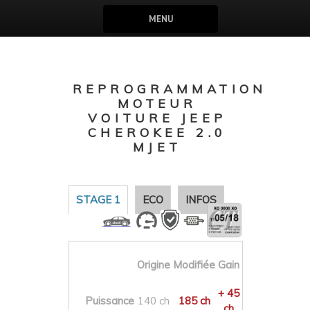
MENU
REPROGRAMMATION
MOTEUR
VOITURE JEEP
CHEROKEE 2.0
MJET
STAGE 1
ECO
INFOS
Origine
Modifiée
Gain
+ 45
Puissance
140 ch
185 ch
ch