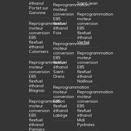
éthanol
Saint-Jean
Reprogrammation
Portet sur
moteur
Garonne
conversion
Reprogrammation
E85
moteur
Reprogrammation
flexfuel
conversion
moteur
éthanol
E85
conversion
Foix
flexfuel
E85
éthanol
flexfuel
Verfeil
Reprogrammation
éthanol
moteur
Colomiers
conversion
Reprogrammation
E85
moteur
Reprogrammation
flexfuel
conversion
moteur
éthanol
E85
conversion
Saint-
flexfuel
E85
Orens
éthanol
flexfuel
Nailloux
éthanol
Reprogrammation
Blagnac
moteur
Reprogrammation
conversion
moteur
Reprogrammation
E85
conversion
moteur
flexfuel
E85
conversion
éthanol
flexfuel
E85
Labège
éthanol
flexfuel
Midi
éthanol
Pyrénées
Pamiers