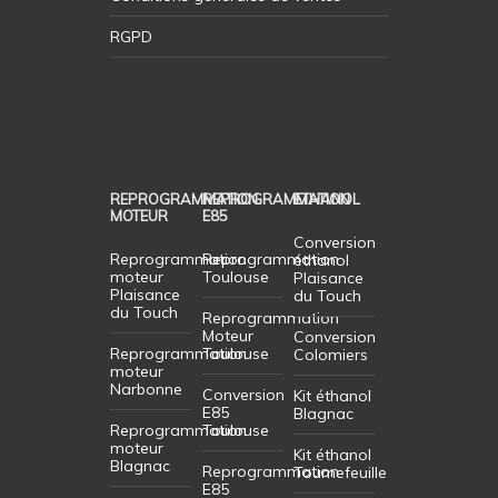
RGPD
REPROGRAMMATION
REPROGRAMMATION
ETHANOL
MOTEUR
E85
Conversion
Reprogrammation
Reprogrammation
éthanol
moteur
Toulouse
Plaisance
Plaisance
du Touch
du Touch
Reprogrammation
Moteur
Conversion
Reprogrammation
Toulouse
Colomiers
moteur
Narbonne
Conversion
Kit éthanol
E85
Blagnac
Reprogrammation
Toulouse
moteur
Kit éthanol
Blagnac
Reprogrammation
Tournefeuille
E85