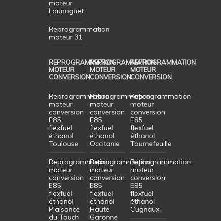
moteur
Launaguet
Reprogrammation
moteur 31
REPROGRAMMATION
REPROGRAMMATION
REPROGRAMMATION
MOTEUR
MOTEUR
MOTEUR
CONVERSION
CONVERSION
CONVERSION
Reprogrammation
Reprogrammation
Reprogrammation
moteur
moteur
moteur
conversion
conversion
conversion
E85
E85
E85
flexfuel
flexfuel
flexfuel
éthanol
éthanol
éthanol
Toulouse
Occitanie
Tournefeuille
Reprogrammation
Reprogrammation
Reprogrammation
moteur
moteur
moteur
conversion
conversion
conversion
E85
E85
E85
flexfuel
flexfuel
flexfuel
éthanol
éthanol
éthanol
Plaisance
Haute
Cugnaux
du Touch
Garonne