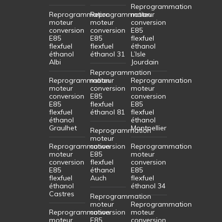
Reprogrammation
Reprogrammation
Reprogrammation
moteur
moteur
moteur
conversion
conversion
conversion
E85
E85
E85
flexfuel
flexfuel
flexfuel
éthanol
éthanol
éthanol 31
L’Isle
Albi
Jourdain
Reprogrammation
Reprogrammation
moteur
Reprogrammation
moteur
conversion
moteur
conversion
E85
conversion
E85
flexfuel
E85
flexfuel
éthanol 81
flexfuel
éthanol
éthanol
Graulhet
Montpellier
Reprogrammation
moteur
Reprogrammation
conversion
Reprogrammation
moteur
E85
moteur
conversion
flexfuel
conversion
E85
éthanol
E85
flexfuel
Auch
flexfuel
éthanol
éthanol 34
Castres
Reprogrammation
moteur
Reprogrammation
Reprogrammation
conversion
moteur
moteur
E85
conversion