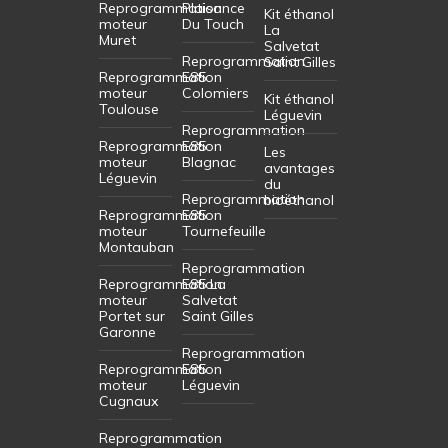
Reprogrammation
Plaisance
Kit éthanol
moteur
Du Touch
La
Muret
Salvetat
Reprogrammation
Saint Gilles
Reprogrammation
E85
moteur
Colomiers
Kit éthanol
Toulouse
Léguevin
Reprogrammation
Reprogrammation
E85
Les
moteur
Blagnac
avantages
Léguevin
du
Reprogrammation
bioéthanol
Reprogrammation
E85
moteur
Tournefeuille
Montauban
Reprogrammation
Reprogrammation
E85 La
moteur
Salvetat
Portet sur
Saint Gilles
Garonne
Reprogrammation
Reprogrammation
E85
moteur
Léguevin
Cugnaux
Reprogrammation