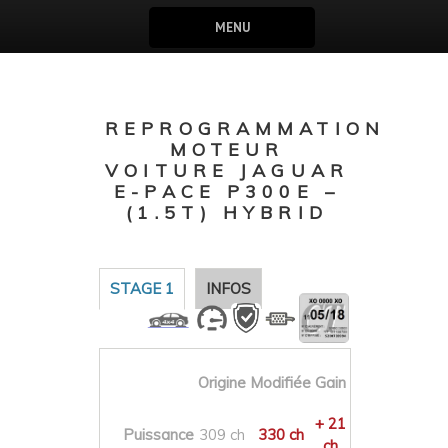
MENU
REPROGRAMMATION
MOTEUR
VOITURE JAGUAR
E-PACE P300E –
(1.5T) HYBRID
STAGE 1
INFOS
Origine
Modifiée
Gain
+ 21
Puissance
309 ch
330 ch
ch