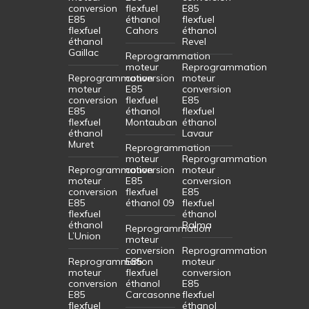
conversion
flexfuel
E85
E85
éthanol
flexfuel
flexfuel
Cahors
éthanol
éthanol
Revel
Gaillac
Reprogrammation
moteur
Reprogrammation
Reprogrammation
conversion
moteur
moteur
E85
conversion
conversion
flexfuel
E85
E85
éthanol
flexfuel
flexfuel
Montauban
éthanol
éthanol
Lavaur
Muret
Reprogrammation
moteur
Reprogrammation
Reprogrammation
conversion
moteur
moteur
E85
conversion
conversion
flexfuel
E85
E85
éthanol 09
flexfuel
flexfuel
éthanol
éthanol
Balma
Reprogrammation
L’Union
moteur
conversion
Reprogrammation
Reprogrammation
E85
moteur
moteur
flexfuel
conversion
conversion
éthanol
E85
E85
Carcasonne
flexfuel
flexfuel
éthanol