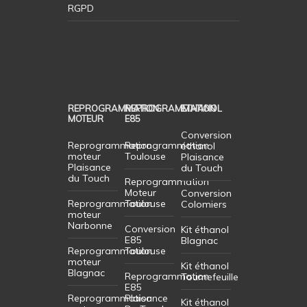
RGPD
REPROGRAMMATION
REPROGRAMMATION
ETHANOL
MOTEUR
E85
Conversion
Reprogrammation
Reprogrammation
éthanol
moteur
Toulouse
Plaisance
Plaisance
du Touch
du Touch
Reprogrammation
Moteur
Conversion
Reprogrammation
Toulouse
Colomiers
moteur
Narbonne
Conversion
Kit éthanol
E85
Blagnac
Reprogrammation
Toulouse
moteur
Kit éthanol
Blagnac
Reprogrammation
Tournefeuille
E85
Reprogrammation
Plaisance
Kit éthanol