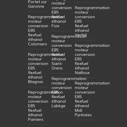
Portet sur
moteur
Garonne
conversion
Reprogrammation
E85
moteur
Reprogrammation
flexfuel
conversion
moteur
éthanol
E85
conversion
Foix
flexfuel
E85
éthanol
flexfuel
Verfeil
Reprogrammation
éthanol
moteur
Colomiers
conversion
Reprogrammation
E85
moteur
Reprogrammation
flexfuel
conversion
moteur
éthanol
E85
conversion
Saint-
flexfuel
E85
Orens
éthanol
flexfuel
Nailloux
éthanol
Reprogrammation
Blagnac
moteur
Reprogrammation
conversion
moteur
Reprogrammation
E85
conversion
moteur
flexfuel
E85
conversion
éthanol
flexfuel
E85
Labège
éthanol
flexfuel
Midi
éthanol
Pyrénées
Pamiers