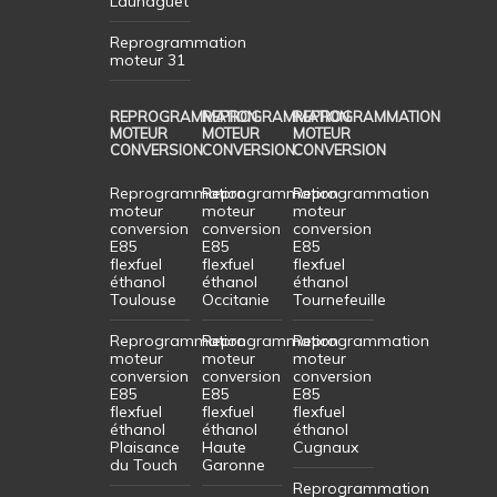
Launaguet
Reprogrammation
moteur 31
REPROGRAMMATION
REPROGRAMMATION
REPROGRAMMATION
MOTEUR
MOTEUR
MOTEUR
CONVERSION
CONVERSION
CONVERSION
Reprogrammation
Reprogrammation
Reprogrammation
moteur
moteur
moteur
conversion
conversion
conversion
E85
E85
E85
flexfuel
flexfuel
flexfuel
éthanol
éthanol
éthanol
Toulouse
Occitanie
Tournefeuille
Reprogrammation
Reprogrammation
Reprogrammation
moteur
moteur
moteur
conversion
conversion
conversion
E85
E85
E85
flexfuel
flexfuel
flexfuel
éthanol
éthanol
éthanol
Plaisance
Haute
Cugnaux
du Touch
Garonne
Reprogrammation