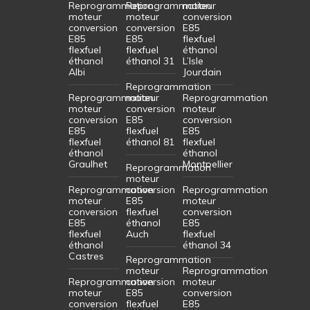
Reprogrammation
Reprogrammation
moteur
moteur
moteur
conversion
conversion
conversion
E85
E85
E85
flexfuel
flexfuel
flexfuel
éthanol
éthanol
éthanol 31
L’Isle
Albi
Jourdain
Reprogrammation
Reprogrammation
moteur
Reprogrammation
moteur
conversion
moteur
conversion
E85
conversion
E85
flexfuel
E85
flexfuel
éthanol 81
flexfuel
éthanol
éthanol
Graulhet
Montpellier
Reprogrammation
moteur
Reprogrammation
conversion
Reprogrammation
moteur
E85
moteur
conversion
flexfuel
conversion
E85
éthanol
E85
flexfuel
Auch
flexfuel
éthanol
éthanol 34
Castres
Reprogrammation
moteur
Reprogrammation
Reprogrammation
conversion
moteur
moteur
E85
conversion
conversion
flexfuel
E85