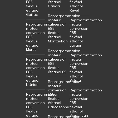
E85
éthanol
flexfuel
flexfuel
Cahors
éthanol
éthanol
Revel
Gaillac
Reprogrammation
moteur
Reprogrammation
Reprogrammation
conversion
moteur
moteur
E85
conversion
conversion
flexfuel
E85
E85
éthanol
flexfuel
flexfuel
Montauban
éthanol
éthanol
Lavaur
Muret
Reprogrammation
moteur
Reprogrammation
Reprogrammation
conversion
moteur
moteur
E85
conversion
conversion
flexfuel
E85
E85
éthanol 09
flexfuel
flexfuel
éthanol
éthanol
Balma
Reprogrammation
L’Union
moteur
conversion
Reprogrammation
Reprogrammation
E85
moteur
moteur
flexfuel
conversion
conversion
éthanol
E85
E85
Carcasonne
flexfuel
flexfuel
éthanol
éthanol
Saint-Jean
Reprogrammation