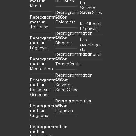
moteur
Du Touch
La
Muret
Salvetat
Reprogrammation
Saint Gilles
Reprogrammation
E85
moteur
Colomiers
Kit éthanol
Toulouse
Léguevin
Reprogrammation
Reprogrammation
E85
Les
moteur
Blagnac
avantages
Léguevin
du
Reprogrammation
bioéthanol
Reprogrammation
E85
moteur
Tournefeuille
Montauban
Reprogrammation
Reprogrammation
E85 La
moteur
Salvetat
Portet sur
Saint Gilles
Garonne
Reprogrammation
Reprogrammation
E85
moteur
Léguevin
Cugnaux
Reprogrammation
moteur