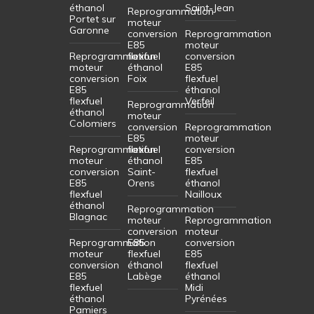
éthanol
Saint-Jean
Reprogrammation
Portet sur
moteur
Garonne
conversion
Reprogrammation
E85
moteur
Reprogrammation
flexfuel
conversion
moteur
éthanol
E85
conversion
Foix
flexfuel
E85
éthanol
flexfuel
Verfeil
Reprogrammation
éthanol
moteur
Colomiers
conversion
Reprogrammation
E85
moteur
Reprogrammation
flexfuel
conversion
moteur
éthanol
E85
conversion
Saint-
flexfuel
E85
Orens
éthanol
flexfuel
Nailloux
éthanol
Reprogrammation
Blagnac
moteur
Reprogrammation
conversion
moteur
Reprogrammation
E85
conversion
moteur
flexfuel
E85
conversion
éthanol
flexfuel
E85
Labège
éthanol
flexfuel
Midi
éthanol
Pyrénées
Pamiers