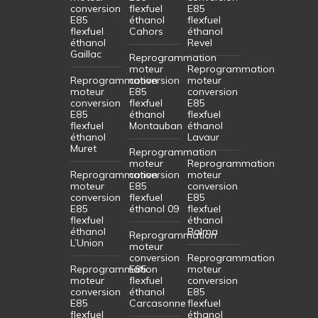
conversion
flexfuel
E85
E85
éthanol
flexfuel
flexfuel
Cahors
éthanol
éthanol
Revel
Gaillac
Reprogrammation
moteur
Reprogrammation
Reprogrammation
conversion
moteur
moteur
E85
conversion
conversion
flexfuel
E85
E85
éthanol
flexfuel
flexfuel
Montauban
éthanol
éthanol
Lavaur
Muret
Reprogrammation
moteur
Reprogrammation
Reprogrammation
conversion
moteur
moteur
E85
conversion
conversion
flexfuel
E85
E85
éthanol 09
flexfuel
flexfuel
éthanol
éthanol
Balma
Reprogrammation
L’Union
moteur
conversion
Reprogrammation
Reprogrammation
E85
moteur
moteur
flexfuel
conversion
conversion
éthanol
E85
E85
Carcasonne
flexfuel
flexfuel
éthanol