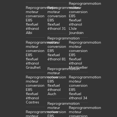
Reprogrammation
Reprogrammation
Reprogrammation
moteur
moteur
moteur
conversion
conversion
conversion
E85
E85
E85
flexfuel
flexfuel
flexfuel
éthanol
éthanol
éthanol 31
L’Isle
Albi
Jourdain
Reprogrammation
Reprogrammation
moteur
Reprogrammation
moteur
conversion
moteur
conversion
E85
conversion
E85
flexfuel
E85
flexfuel
éthanol 81
flexfuel
éthanol
éthanol
Graulhet
Montpellier
Reprogrammation
moteur
Reprogrammation
conversion
Reprogrammation
moteur
E85
moteur
conversion
flexfuel
conversion
E85
éthanol
E85
flexfuel
Auch
flexfuel
éthanol
éthanol 34
Castres
Reprogrammation
moteur
Reprogrammation
Reprogrammation
conversion
moteur
moteur
E85
conversion