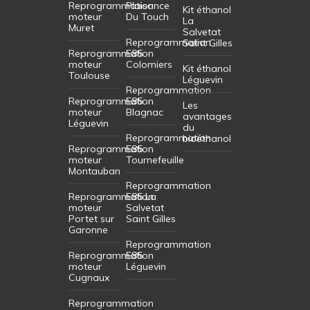
Reprogrammation
Plaisance
Kit éthanol
moteur
Du Touch
La
Muret
Salvetat
Reprogrammation
Saint Gilles
Reprogrammation
E85
moteur
Colomiers
Kit éthanol
Toulouse
Léguevin
Reprogrammation
Reprogrammation
E85
Les
moteur
Blagnac
avantages
Léguevin
du
Reprogrammation
bioéthanol
Reprogrammation
E85
moteur
Tournefeuille
Montauban
Reprogrammation
Reprogrammation
E85 La
moteur
Salvetat
Portet sur
Saint Gilles
Garonne
Reprogrammation
Reprogrammation
E85
moteur
Léguevin
Cugnaux
Reprogrammation