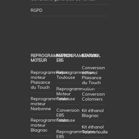
RGPD
REPROGRAMMATION
REPROGRAMMATION
ETHANOL
MOTEUR
E85
Conversion
Reprogrammation
Reprogrammation
éthanol
moteur
Toulouse
Plaisance
Plaisance
du Touch
du Touch
Reprogrammation
Moteur
Conversion
Reprogrammation
Toulouse
Colomiers
moteur
Narbonne
Conversion
Kit éthanol
E85
Blagnac
Reprogrammation
Toulouse
moteur
Kit éthanol
Blagnac
Reprogrammation
Tournefeuille
E85