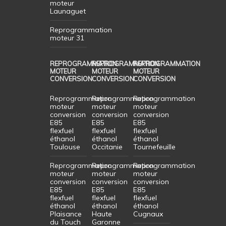
moteur
Launaguet
Reprogrammation
moteur 31
REPROGRAMMATION
REPROGRAMMATION
REPROGRAMMATION
MOTEUR
MOTEUR
MOTEUR
CONVERSION
CONVERSION
CONVERSION
Reprogrammation
Reprogrammation
Reprogrammation
moteur
moteur
moteur
conversion
conversion
conversion
E85
E85
E85
flexfuel
flexfuel
flexfuel
éthanol
éthanol
éthanol
Toulouse
Occitanie
Tournefeuille
Reprogrammation
Reprogrammation
Reprogrammation
moteur
moteur
moteur
conversion
conversion
conversion
E85
E85
E85
flexfuel
flexfuel
flexfuel
éthanol
éthanol
éthanol
Plaisance
Haute
Cugnaux
du Touch
Garonne