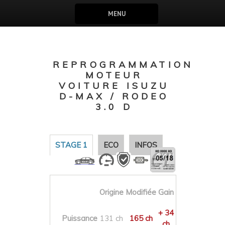
MENU
REPROGRAMMATION
MOTEUR
VOITURE ISUZU
D-MAX / RODEO
3.0 D
STAGE 1
ECO
INFOS
Origine
Modifiée
Gain
+ 34
Puissance
131 ch
165 ch
ch