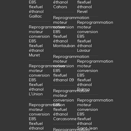
E85
éthanol
flexfuel
flexfuel
Cahors
éthanol
éthanol
Revel
Gaillac
Reprogrammation
moteur
Reprogrammation
Reprogrammation
conversion
moteur
moteur
E85
conversion
conversion
flexfuel
E85
E85
éthanol
flexfuel
flexfuel
Montauban
éthanol
éthanol
Lavaur
Muret
Reprogrammation
moteur
Reprogrammation
Reprogrammation
conversion
moteur
moteur
E85
conversion
conversion
flexfuel
E85
E85
éthanol 09
flexfuel
flexfuel
éthanol
éthanol
Balma
Reprogrammation
L’Union
moteur
conversion
Reprogrammation
Reprogrammation
E85
moteur
moteur
flexfuel
conversion
conversion
éthanol
E85
E85
Carcasonne
flexfuel
flexfuel
éthanol
éthanol
Saint-Jean
Reprogrammation