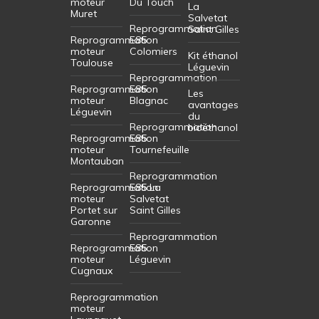
moteur
Du Touch
La
Muret
Salvetat
Reprogrammation
Saint Gilles
Reprogrammation
E85
moteur
Colomiers
Kit éthanol
Toulouse
Léguevin
Reprogrammation
Reprogrammation
E85
Les
moteur
Blagnac
avantages
Léguevin
du
Reprogrammation
bioéthanol
Reprogrammation
E85
moteur
Tournefeuille
Montauban
Reprogrammation
Reprogrammation
E85 La
moteur
Salvetat
Portet sur
Saint Gilles
Garonne
Reprogrammation
Reprogrammation
E85
moteur
Léguevin
Cugnaux
Reprogrammation
moteur