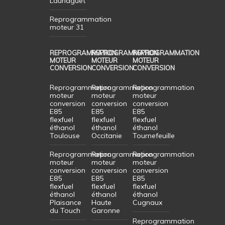
Launaguet
Reprogrammation
moteur 31
REPROGRAMMATION
REPROGRAMMATION
REPROGRAMMATION
MOTEUR
MOTEUR
MOTEUR
CONVERSION
CONVERSION
CONVERSION
Reprogrammation
Reprogrammation
Reprogrammation
moteur
moteur
moteur
conversion
conversion
conversion
E85
E85
E85
flexfuel
flexfuel
flexfuel
éthanol
éthanol
éthanol
Toulouse
Occitanie
Tournefeuille
Reprogrammation
Reprogrammation
Reprogrammation
moteur
moteur
moteur
conversion
conversion
conversion
E85
E85
E85
flexfuel
flexfuel
flexfuel
éthanol
éthanol
éthanol
Plaisance
Haute
Cugnaux
du Touch
Garonne
Reprogrammation