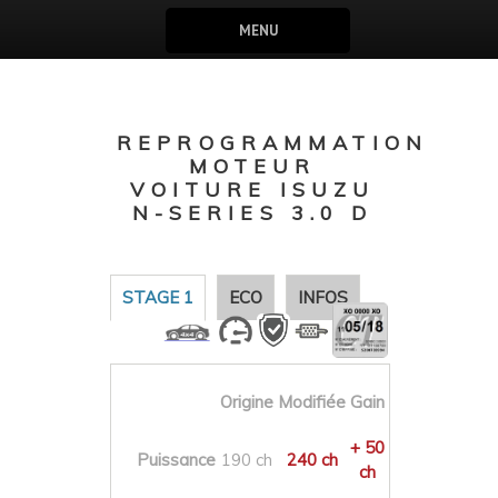
MENU
REPROGRAMMATION
MOTEUR
VOITURE ISUZU
N-SERIES 3.0 D
STAGE 1
ECO
INFOS
Origine
Modifiée
Gain
+ 50
Puissance
190 ch
240 ch
ch