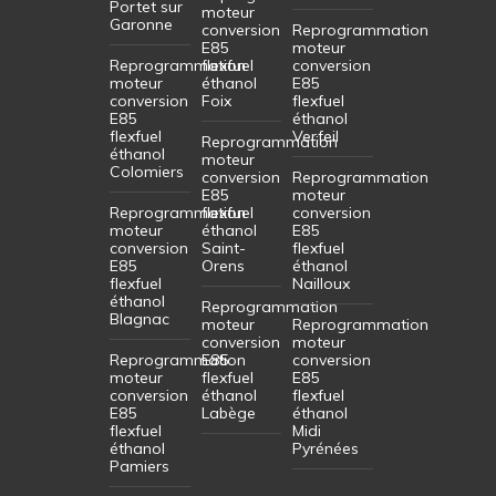
Portet sur
moteur
Garonne
conversion
Reprogrammation
E85
moteur
Reprogrammation
flexfuel
conversion
moteur
éthanol
E85
conversion
Foix
flexfuel
E85
éthanol
flexfuel
Verfeil
Reprogrammation
éthanol
moteur
Colomiers
conversion
Reprogrammation
E85
moteur
Reprogrammation
flexfuel
conversion
moteur
éthanol
E85
conversion
Saint-
flexfuel
E85
Orens
éthanol
flexfuel
Nailloux
éthanol
Reprogrammation
Blagnac
moteur
Reprogrammation
conversion
moteur
Reprogrammation
E85
conversion
moteur
flexfuel
E85
conversion
éthanol
flexfuel
E85
Labège
éthanol
flexfuel
Midi
éthanol
Pyrénées
Pamiers