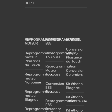
RGPD
REPROGRAMMATION
REPROGRAMMATION
ETHANOL
MOTEUR
E85
Conversion
Reprogrammation
Reprogrammation
éthanol
moteur
Toulouse
Plaisance
Plaisance
du Touch
du Touch
Reprogrammation
Moteur
Conversion
Reprogrammation
Toulouse
Colomiers
moteur
Narbonne
Conversion
Kit éthanol
E85
Blagnac
Reprogrammation
Toulouse
moteur
Kit éthanol
Blagnac
Reprogrammation
Tournefeuille
E85
Reprogrammation
Plaisance
Kit éthanol