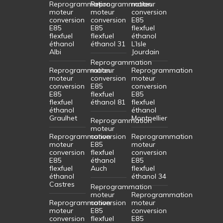
Reprogrammation
Reprogrammation
moteur
moteur
moteur
conversion
conversion
conversion
E85
E85
E85
flexfuel
flexfuel
flexfuel
éthanol
éthanol
éthanol 31
L’Isle
Albi
Jourdain
Reprogrammation
Reprogrammation
moteur
Reprogrammation
moteur
conversion
moteur
conversion
E85
conversion
E85
flexfuel
E85
flexfuel
éthanol 81
flexfuel
éthanol
éthanol
Graulhet
Montpellier
Reprogrammation
moteur
Reprogrammation
conversion
Reprogrammation
moteur
E85
moteur
conversion
flexfuel
conversion
E85
éthanol
E85
flexfuel
Auch
flexfuel
éthanol
éthanol 34
Castres
Reprogrammation
moteur
Reprogrammation
Reprogrammation
conversion
moteur
moteur
E85
conversion
conversion
flexfuel
E85