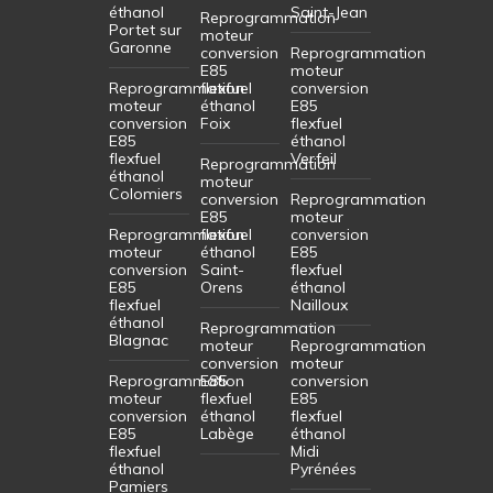
éthanol
Saint-Jean
Reprogrammation
Portet sur
moteur
Garonne
conversion
Reprogrammation
E85
moteur
Reprogrammation
flexfuel
conversion
moteur
éthanol
E85
conversion
Foix
flexfuel
E85
éthanol
flexfuel
Verfeil
Reprogrammation
éthanol
moteur
Colomiers
conversion
Reprogrammation
E85
moteur
Reprogrammation
flexfuel
conversion
moteur
éthanol
E85
conversion
Saint-
flexfuel
E85
Orens
éthanol
flexfuel
Nailloux
éthanol
Reprogrammation
Blagnac
moteur
Reprogrammation
conversion
moteur
Reprogrammation
E85
conversion
moteur
flexfuel
E85
conversion
éthanol
flexfuel
E85
Labège
éthanol
flexfuel
Midi
éthanol
Pyrénées
Pamiers