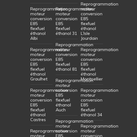
Reprogrammation
Reprogrammation
Reprogrammation
moteur
moteur
moteur
conversion
conversion
conversion
E85
E85
E85
flexfuel
flexfuel
flexfuel
éthanol
éthanol
éthanol 31
L’Isle
Albi
Jourdain
Reprogrammation
Reprogrammation
moteur
Reprogrammation
moteur
conversion
moteur
conversion
E85
conversion
E85
flexfuel
E85
flexfuel
éthanol 81
flexfuel
éthanol
éthanol
Graulhet
Montpellier
Reprogrammation
moteur
Reprogrammation
conversion
Reprogrammation
moteur
E85
moteur
conversion
flexfuel
conversion
E85
éthanol
E85
flexfuel
Auch
flexfuel
éthanol
éthanol 34
Castres
Reprogrammation
moteur
Reprogrammation
Reprogrammation
conversion
moteur
moteur
E85
conversion