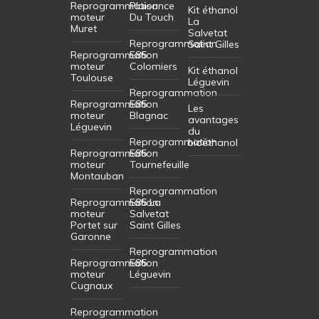
Reprogrammation
Plaisance
Kit éthanol
moteur
Du Touch
La
Muret
Salvetat
Reprogrammation
Saint Gilles
Reprogrammation
E85
moteur
Colomiers
Kit éthanol
Toulouse
Léguevin
Reprogrammation
Reprogrammation
E85
Les
moteur
Blagnac
avantages
Léguevin
du
Reprogrammation
bioéthanol
Reprogrammation
E85
moteur
Tournefeuille
Montauban
Reprogrammation
Reprogrammation
E85 La
moteur
Salvetat
Portet sur
Saint Gilles
Garonne
Reprogrammation
Reprogrammation
E85
moteur
Léguevin
Cugnaux
Reprogrammation