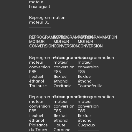
moteur
Launaguet
Reprogrammation
moteur 31
REPROGRAMMATION
REPROGRAMMATION
REPROGRAMMATION
MOTEUR
MOTEUR
MOTEUR
CONVERSION
CONVERSION
CONVERSION
Reprogrammation
Reprogrammation
Reprogrammation
moteur
moteur
moteur
conversion
conversion
conversion
E85
E85
E85
flexfuel
flexfuel
flexfuel
éthanol
éthanol
éthanol
Toulouse
Occitanie
Tournefeuille
Reprogrammation
Reprogrammation
Reprogrammation
moteur
moteur
moteur
conversion
conversion
conversion
E85
E85
E85
flexfuel
flexfuel
flexfuel
éthanol
éthanol
éthanol
Plaisance
Haute
Cugnaux
du Touch
Garonne