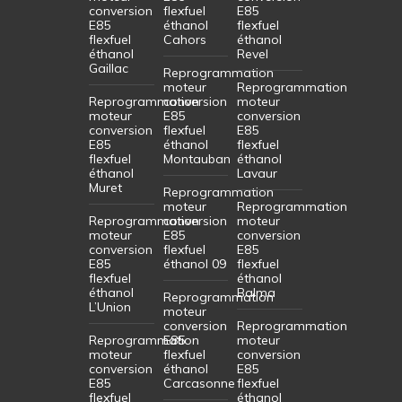
conversion
flexfuel
E85
E85
éthanol
flexfuel
flexfuel
Cahors
éthanol
éthanol
Revel
Gaillac
Reprogrammation
moteur
Reprogrammation
Reprogrammation
conversion
moteur
moteur
E85
conversion
conversion
flexfuel
E85
E85
éthanol
flexfuel
flexfuel
Montauban
éthanol
éthanol
Lavaur
Muret
Reprogrammation
moteur
Reprogrammation
Reprogrammation
conversion
moteur
moteur
E85
conversion
conversion
flexfuel
E85
E85
éthanol 09
flexfuel
flexfuel
éthanol
éthanol
Balma
Reprogrammation
L’Union
moteur
conversion
Reprogrammation
Reprogrammation
E85
moteur
moteur
flexfuel
conversion
conversion
éthanol
E85
E85
Carcasonne
flexfuel
flexfuel
éthanol