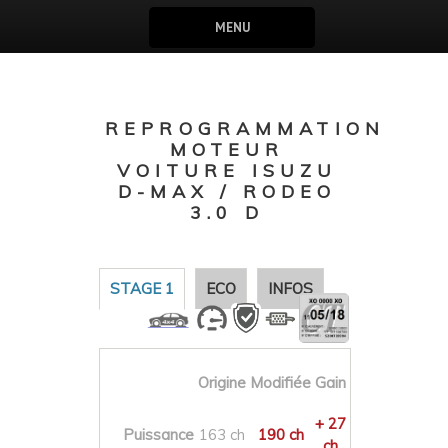
MENU
REPROGRAMMATION
MOTEUR
VOITURE ISUZU
D-MAX / RODEO
3.0 D
STAGE 1
ECO
INFOS
Origine
Modifiée
Gain
+ 27
Puissance
163 ch
190 ch
ch