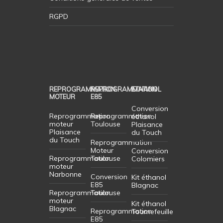
RGPD
REPROGRAMMATION
REPROGRAMMATION
ETHANOL
MOTEUR
E85
Conversion
Reprogrammation
Reprogrammation
éthanol
moteur
Toulouse
Plaisance
Plaisance
du Touch
du Touch
Reprogrammation
Moteur
Conversion
Reprogrammation
Toulouse
Colomiers
moteur
Narbonne
Conversion
Kit éthanol
E85
Blagnac
Reprogrammation
Toulouse
moteur
Kit éthanol
Blagnac
Reprogrammation
Tournefeuille
E85