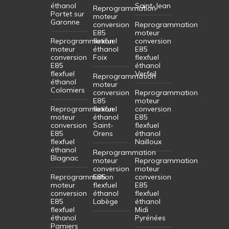
éthanol
Saint-Jean
Reprogrammation
Portet sur
moteur
Garonne
conversion
Reprogrammation
E85
moteur
Reprogrammation
flexfuel
conversion
moteur
éthanol
E85
conversion
Foix
flexfuel
E85
éthanol
flexfuel
Verfeil
Reprogrammation
éthanol
moteur
Colomiers
conversion
Reprogrammation
E85
moteur
Reprogrammation
flexfuel
conversion
moteur
éthanol
E85
conversion
Saint-
flexfuel
E85
Orens
éthanol
flexfuel
Nailloux
éthanol
Reprogrammation
Blagnac
moteur
Reprogrammation
conversion
moteur
Reprogrammation
E85
conversion
moteur
flexfuel
E85
conversion
éthanol
flexfuel
E85
Labège
éthanol
flexfuel
Midi
éthanol
Pyrénées
Pamiers