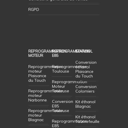
RGPD
REPROGRAMMATION
REPROGRAMMATION
ETHANOL
MOTEUR
E85
Conversion
Reprogrammation
Reprogrammation
éthanol
moteur
Toulouse
Plaisance
Plaisance
du Touch
du Touch
Reprogrammation
Moteur
Conversion
Reprogrammation
Toulouse
Colomiers
moteur
Narbonne
Conversion
Kit éthanol
E85
Blagnac
Reprogrammation
Toulouse
moteur
Kit éthanol
Blagnac
Reprogrammation
Tournefeuille
E85