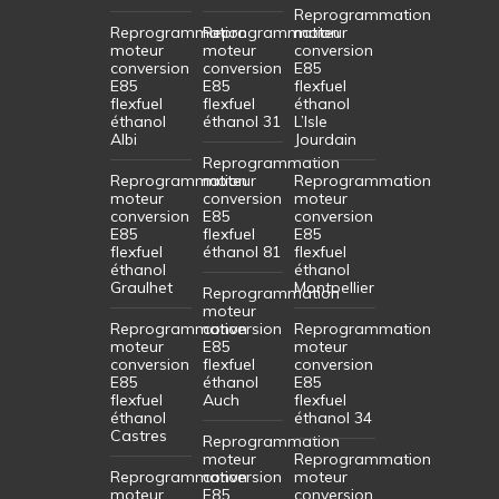
Reprogrammation
Reprogrammation
Reprogrammation
moteur
moteur
moteur
conversion
conversion
conversion
E85
E85
E85
flexfuel
flexfuel
flexfuel
éthanol
éthanol
éthanol 31
L’Isle
Albi
Jourdain
Reprogrammation
Reprogrammation
moteur
Reprogrammation
moteur
conversion
moteur
conversion
E85
conversion
E85
flexfuel
E85
flexfuel
éthanol 81
flexfuel
éthanol
éthanol
Graulhet
Montpellier
Reprogrammation
moteur
Reprogrammation
conversion
Reprogrammation
moteur
E85
moteur
conversion
flexfuel
conversion
E85
éthanol
E85
flexfuel
Auch
flexfuel
éthanol
éthanol 34
Castres
Reprogrammation
moteur
Reprogrammation
Reprogrammation
conversion
moteur
moteur
E85
conversion