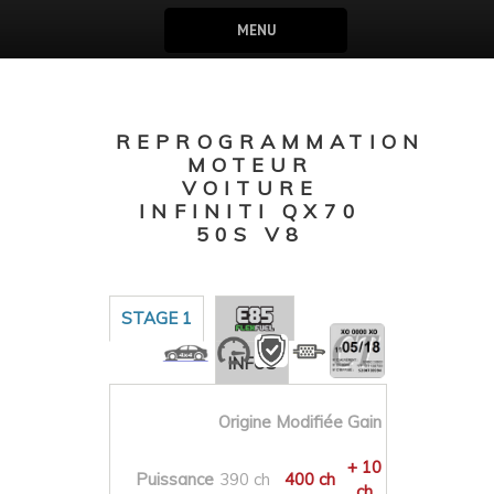
MENU
REPROGRAMMATION
MOTEUR
VOITURE
INFINITI QX70
50S V8
STAGE 1
INFOS
Origine
Modifiée
Gain
+ 10
Puissance
390 ch
400 ch
ch