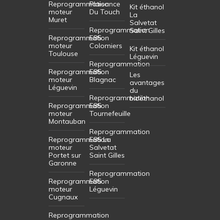
Reprogrammation
Plaisance
Kit éthanol
moteur
Du Touch
La
Muret
Salvetat
Reprogrammation
Saint Gilles
Reprogrammation
E85
moteur
Colomiers
Kit éthanol
Toulouse
Léguevin
Reprogrammation
Reprogrammation
E85
Les
moteur
Blagnac
avantages
Léguevin
du
Reprogrammation
bioéthanol
Reprogrammation
E85
moteur
Tournefeuille
Montauban
Reprogrammation
Reprogrammation
E85 La
moteur
Salvetat
Portet sur
Saint Gilles
Garonne
Reprogrammation
Reprogrammation
E85
moteur
Léguevin
Cugnaux
Reprogrammation