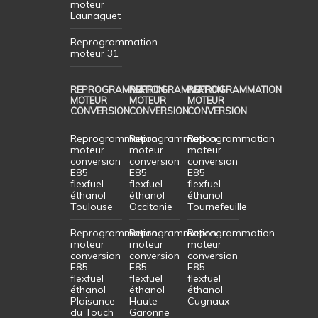
moteur
Launaguet
Reprogrammation
moteur 31
REPROGRAMMATION
REPROGRAMMATION
REPROGRAMMATION
MOTEUR
MOTEUR
MOTEUR
CONVERSION
CONVERSION
CONVERSION
Reprogrammation
Reprogrammation
Reprogrammation
moteur
moteur
moteur
conversion
conversion
conversion
E85
E85
E85
flexfuel
flexfuel
flexfuel
éthanol
éthanol
éthanol
Toulouse
Occitanie
Tournefeuille
Reprogrammation
Reprogrammation
Reprogrammation
moteur
moteur
moteur
conversion
conversion
conversion
E85
E85
E85
flexfuel
flexfuel
flexfuel
éthanol
éthanol
éthanol
Plaisance
Haute
Cugnaux
du Touch
Garonne