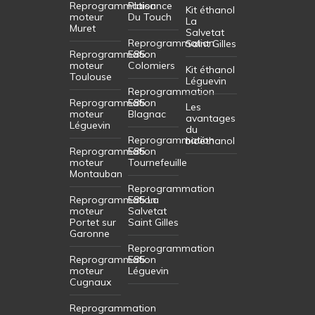
Reprogrammation
Plaisance
Kit éthanol
moteur
Du Touch
La
Muret
Salvetat
Reprogrammation
Saint Gilles
Reprogrammation
E85
moteur
Colomiers
Kit éthanol
Toulouse
Léguevin
Reprogrammation
Reprogrammation
E85
Les
moteur
Blagnac
avantages
Léguevin
du
Reprogrammation
bioéthanol
Reprogrammation
E85
moteur
Tournefeuille
Montauban
Reprogrammation
Reprogrammation
E85 La
moteur
Salvetat
Portet sur
Saint Gilles
Garonne
Reprogrammation
Reprogrammation
E85
moteur
Léguevin
Cugnaux
Reprogrammation