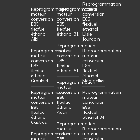
Reprogrammation
Reprogrammation
Reprogrammation
moteur
moteur
moteur
conversion
conversion
conversion
E85
E85
E85
flexfuel
flexfuel
flexfuel
éthanol
éthanol
éthanol 31
L’Isle
Albi
Jourdain
Reprogrammation
Reprogrammation
moteur
Reprogrammation
moteur
conversion
moteur
conversion
E85
conversion
E85
flexfuel
E85
flexfuel
éthanol 81
flexfuel
éthanol
éthanol
Graulhet
Montpellier
Reprogrammation
moteur
Reprogrammation
conversion
Reprogrammation
moteur
E85
moteur
conversion
flexfuel
conversion
E85
éthanol
E85
flexfuel
Auch
flexfuel
éthanol
éthanol 34
Castres
Reprogrammation
moteur
Reprogrammation
Reprogrammation
conversion
moteur
moteur
E85
conversion