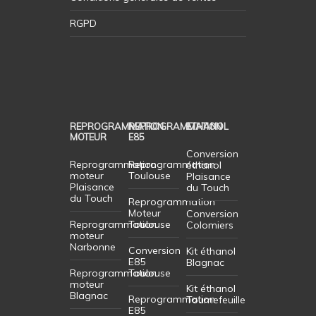
RGPD
REPROGRAMMATION
REPROGRAMMATION
ETHANOL
MOTEUR
E85
Conversion
Reprogrammation
Reprogrammation
éthanol
moteur
Toulouse
Plaisance
Plaisance
du Touch
du Touch
Reprogrammation
Moteur
Conversion
Reprogrammation
Toulouse
Colomiers
moteur
Narbonne
Conversion
Kit éthanol
E85
Blagnac
Reprogrammation
Toulouse
moteur
Kit éthanol
Blagnac
Reprogrammation
Tournefeuille
E85