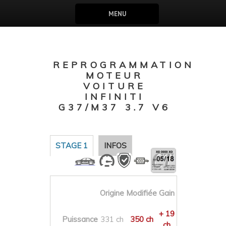
MENU
REPROGRAMMATION
MOTEUR
VOITURE
INFINITI
G37/M37 3.7 V6
STAGE 1
INFOS
Origine
Modifiée
Gain
+ 19
Puissance
331 ch
350 ch
ch