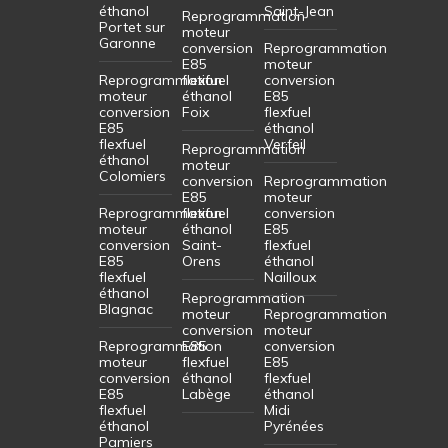
éthanol
Saint-Jean
Reprogrammation
Portet sur
moteur
Garonne
conversion
Reprogrammation
E85
moteur
Reprogrammation
flexfuel
conversion
moteur
éthanol
E85
conversion
Foix
flexfuel
E85
éthanol
flexfuel
Verfeil
Reprogrammation
éthanol
moteur
Colomiers
conversion
Reprogrammation
E85
moteur
Reprogrammation
flexfuel
conversion
moteur
éthanol
E85
conversion
Saint-
flexfuel
E85
Orens
éthanol
flexfuel
Nailloux
éthanol
Reprogrammation
Blagnac
moteur
Reprogrammation
conversion
moteur
Reprogrammation
E85
conversion
moteur
flexfuel
E85
conversion
éthanol
flexfuel
E85
Labège
éthanol
flexfuel
Midi
éthanol
Pyrénées
Pamiers