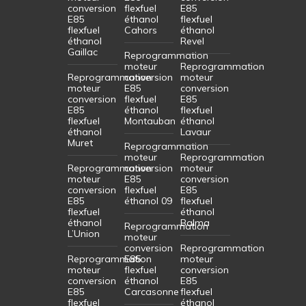
conversion
flexfuel
E85
E85
éthanol
flexfuel
flexfuel
Cahors
éthanol
éthanol
Revel
Gaillac
Reprogrammation
moteur
Reprogrammation
Reprogrammation
conversion
moteur
moteur
E85
conversion
conversion
flexfuel
E85
E85
éthanol
flexfuel
flexfuel
Montauban
éthanol
éthanol
Lavaur
Muret
Reprogrammation
moteur
Reprogrammation
Reprogrammation
conversion
moteur
moteur
E85
conversion
conversion
flexfuel
E85
E85
éthanol 09
flexfuel
flexfuel
éthanol
éthanol
Balma
Reprogrammation
L’Union
moteur
conversion
Reprogrammation
Reprogrammation
E85
moteur
moteur
flexfuel
conversion
conversion
éthanol
E85
E85
Carcasonne
flexfuel
flexfuel
éthanol