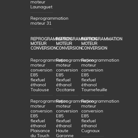
moteur
Launaguet
Reprogrammation
moteur 31
REPROGRAMMATION
REPROGRAMMATION
REPROGRAMMATION
MOTEUR
MOTEUR
MOTEUR
CONVERSION
CONVERSION
CONVERSION
Reprogrammation
Reprogrammation
Reprogrammation
moteur
moteur
moteur
conversion
conversion
conversion
E85
E85
E85
flexfuel
flexfuel
flexfuel
éthanol
éthanol
éthanol
Toulouse
Occitanie
Tournefeuille
Reprogrammation
Reprogrammation
Reprogrammation
moteur
moteur
moteur
conversion
conversion
conversion
E85
E85
E85
flexfuel
flexfuel
flexfuel
éthanol
éthanol
éthanol
Plaisance
Haute
Cugnaux
du Touch
Garonne