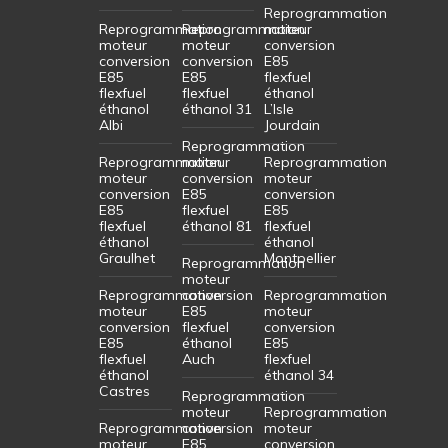
Reprogrammation
Reprogrammation
Reprogrammation
moteur
moteur
moteur
conversion
conversion
conversion
E85
E85
E85
flexfuel
flexfuel
flexfuel
éthanol
éthanol
éthanol 31
L’Isle
Albi
Jourdain
Reprogrammation
Reprogrammation
moteur
Reprogrammation
moteur
conversion
moteur
conversion
E85
conversion
E85
flexfuel
E85
flexfuel
éthanol 81
flexfuel
éthanol
éthanol
Graulhet
Montpellier
Reprogrammation
moteur
Reprogrammation
conversion
Reprogrammation
moteur
E85
moteur
conversion
flexfuel
conversion
E85
éthanol
E85
flexfuel
Auch
flexfuel
éthanol
éthanol 34
Castres
Reprogrammation
moteur
Reprogrammation
Reprogrammation
conversion
moteur
moteur
E85
conversion