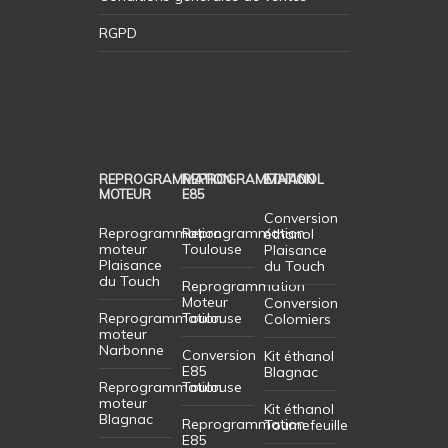
RGPD
REPROGRAMMATION
REPROGRAMMATION
ETHANOL
MOTEUR
E85
Conversion
Reprogrammation
Reprogrammation
éthanol
moteur
Toulouse
Plaisance
Plaisance
du Touch
du Touch
Reprogrammation
Moteur
Conversion
Reprogrammation
Toulouse
Colomiers
moteur
Narbonne
Conversion
Kit éthanol
E85
Blagnac
Reprogrammation
Toulouse
moteur
Kit éthanol
Blagnac
Reprogrammation
Tournefeuille
E85