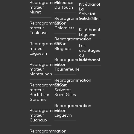
Reprogrammation
Plaisance
Kit éthanol
moteur
Du Touch
La
Muret
Salvetat
Reprogrammation
Saint Gilles
Reprogrammation
E85
moteur
Colomiers
Kit éthanol
Toulouse
Léguevin
Reprogrammation
Reprogrammation
E85
Les
moteur
Blagnac
avantages
Léguevin
du
Reprogrammation
bioéthanol
Reprogrammation
E85
moteur
Tournefeuille
Montauban
Reprogrammation
Reprogrammation
E85 La
moteur
Salvetat
Portet sur
Saint Gilles
Garonne
Reprogrammation
Reprogrammation
E85
moteur
Léguevin
Cugnaux
Reprogrammation