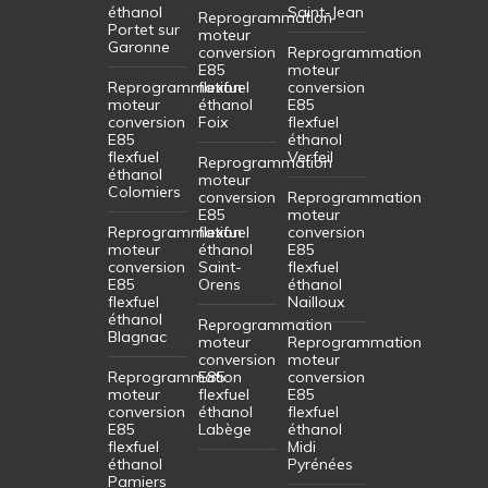
éthanol
Saint-Jean
Reprogrammation
Portet sur
moteur
Garonne
conversion
Reprogrammation
E85
moteur
Reprogrammation
flexfuel
conversion
moteur
éthanol
E85
conversion
Foix
flexfuel
E85
éthanol
flexfuel
Verfeil
Reprogrammation
éthanol
moteur
Colomiers
conversion
Reprogrammation
E85
moteur
Reprogrammation
flexfuel
conversion
moteur
éthanol
E85
conversion
Saint-
flexfuel
E85
Orens
éthanol
flexfuel
Nailloux
éthanol
Reprogrammation
Blagnac
moteur
Reprogrammation
conversion
moteur
Reprogrammation
E85
conversion
moteur
flexfuel
E85
conversion
éthanol
flexfuel
E85
Labège
éthanol
flexfuel
Midi
éthanol
Pyrénées
Pamiers