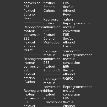
conversion
flexfuel
E85
E85
éthanol
flexfuel
flexfuel
Cahors
éthanol
éthanol
Revel
Gaillac
Reprogrammation
moteur
Reprogrammation
Reprogrammation
conversion
moteur
moteur
E85
conversion
conversion
flexfuel
E85
E85
éthanol
flexfuel
flexfuel
Montauban
éthanol
éthanol
Lavaur
Muret
Reprogrammation
moteur
Reprogrammation
Reprogrammation
conversion
moteur
moteur
E85
conversion
conversion
flexfuel
E85
E85
éthanol 09
flexfuel
flexfuel
éthanol
éthanol
Balma
Reprogrammation
L’Union
moteur
conversion
Reprogrammation
Reprogrammation
E85
moteur
moteur
flexfuel
conversion
conversion
éthanol
E85
E85
Carcasonne
flexfuel
flexfuel
éthanol