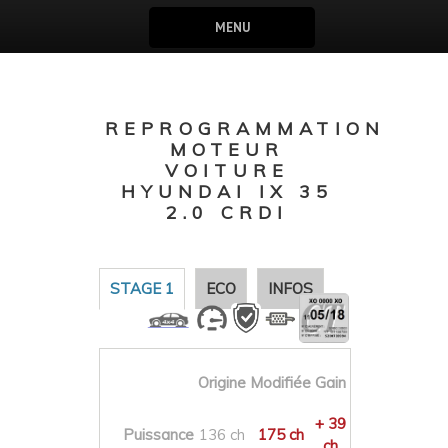
MENU
REPROGRAMMATION
MOTEUR
VOITURE
HYUNDAI IX 35
2.0 CRDI
STAGE 1
ECO
INFOS
Origine
Modifiée
Gain
+ 39
Puissance
136 ch
175 ch
ch