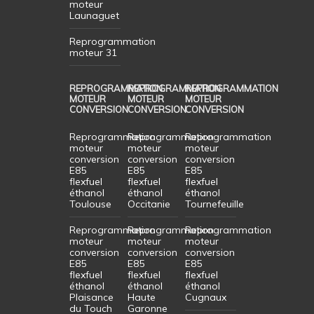
moteur
Launaguet
Reprogrammation
moteur 31
REPROGRAMMATION
REPROGRAMMATION
REPROGRAMMATION
MOTEUR
MOTEUR
MOTEUR
CONVERSION
CONVERSION
CONVERSION
Reprogrammation
Reprogrammation
Reprogrammation
moteur
moteur
moteur
conversion
conversion
conversion
E85
E85
E85
flexfuel
flexfuel
flexfuel
éthanol
éthanol
éthanol
Toulouse
Occitanie
Tournefeuille
Reprogrammation
Reprogrammation
Reprogrammation
moteur
moteur
moteur
conversion
conversion
conversion
E85
E85
E85
flexfuel
flexfuel
flexfuel
éthanol
éthanol
éthanol
Plaisance
Haute
Cugnaux
du Touch
Garonne