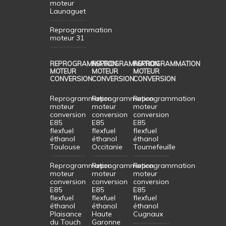
moteur
Launaguet
Reprogrammation
moteur 31
REPROGRAMMATION
REPROGRAMMATION
REPROGRAMMATION
MOTEUR
MOTEUR
MOTEUR
CONVERSION
CONVERSION
CONVERSION
Reprogrammation
Reprogrammation
Reprogrammation
moteur
moteur
moteur
conversion
conversion
conversion
E85
E85
E85
flexfuel
flexfuel
flexfuel
éthanol
éthanol
éthanol
Toulouse
Occitanie
Tournefeuille
Reprogrammation
Reprogrammation
Reprogrammation
moteur
moteur
moteur
conversion
conversion
conversion
E85
E85
E85
flexfuel
flexfuel
flexfuel
éthanol
éthanol
éthanol
Plaisance
Haute
Cugnaux
du Touch
Garonne