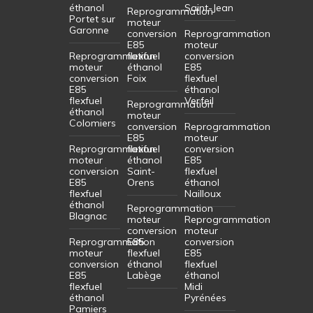
éthanol
Saint-Jean
Reprogrammation
Portet sur
moteur
Garonne
conversion
Reprogrammation
E85
moteur
Reprogrammation
flexfuel
conversion
moteur
éthanol
E85
conversion
Foix
flexfuel
E85
éthanol
flexfuel
Verfeil
Reprogrammation
éthanol
moteur
Colomiers
conversion
Reprogrammation
E85
moteur
Reprogrammation
flexfuel
conversion
moteur
éthanol
E85
conversion
Saint-
flexfuel
E85
Orens
éthanol
flexfuel
Nailloux
éthanol
Reprogrammation
Blagnac
moteur
Reprogrammation
conversion
moteur
Reprogrammation
E85
conversion
moteur
flexfuel
E85
conversion
éthanol
flexfuel
E85
Labège
éthanol
flexfuel
Midi
éthanol
Pyrénées
Pamiers