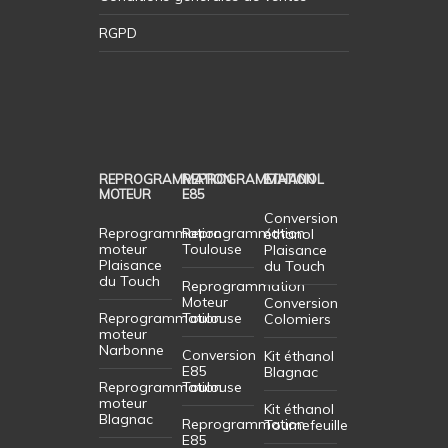
RGPD
REPROGRAMMATION
REPROGRAMMATION
ETHANOL
MOTEUR
E85
Conversion
Reprogrammation
Reprogrammation
éthanol
moteur
Toulouse
Plaisance
Plaisance
du Touch
du Touch
Reprogrammation
Moteur
Conversion
Reprogrammation
Toulouse
Colomiers
moteur
Narbonne
Conversion
Kit éthanol
E85
Blagnac
Reprogrammation
Toulouse
moteur
Kit éthanol
Blagnac
Reprogrammation
Tournefeuille
E85