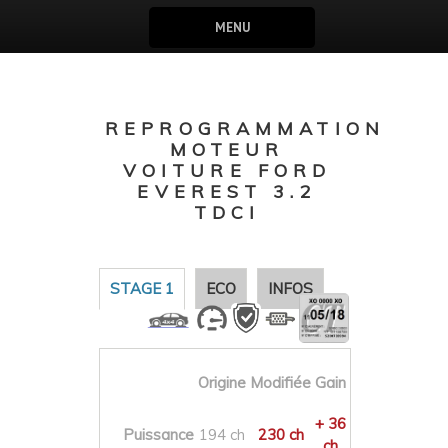
MENU
REPROGRAMMATION
MOTEUR
VOITURE FORD
EVEREST 3.2
TDCI
STAGE 1
ECO
INFOS
Origine
Modifiée
Gain
+ 36
Puissance
194 ch
230 ch
ch