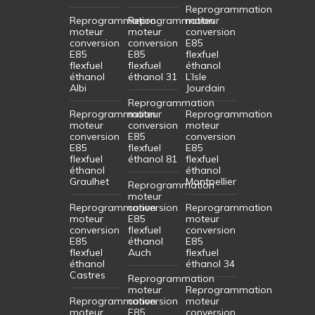
Reprogrammation
Reprogrammation
Reprogrammation
moteur
moteur
moteur
conversion
conversion
conversion
E85
E85
E85
flexfuel
flexfuel
flexfuel
éthanol
éthanol
éthanol 31
L’Isle
Albi
Jourdain
Reprogrammation
Reprogrammation
moteur
Reprogrammation
moteur
conversion
moteur
conversion
E85
conversion
E85
flexfuel
E85
flexfuel
éthanol 81
flexfuel
éthanol
éthanol
Graulhet
Montpellier
Reprogrammation
moteur
Reprogrammation
conversion
Reprogrammation
moteur
E85
moteur
conversion
flexfuel
conversion
E85
éthanol
E85
flexfuel
Auch
flexfuel
éthanol
éthanol 34
Castres
Reprogrammation
moteur
Reprogrammation
Reprogrammation
conversion
moteur
moteur
E85
conversion