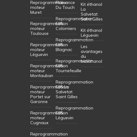
Reprogrammation
Plaisance
Kit éthanol
moteur
Du Touch
La
Muret
Salvetat
Reprogrammation
Saint Gilles
Reprogrammation
E85
moteur
Colomiers
Kit éthanol
Toulouse
Léguevin
Reprogrammation
Reprogrammation
E85
Les
moteur
Blagnac
avantages
Léguevin
du
Reprogrammation
bioéthanol
Reprogrammation
E85
moteur
Tournefeuille
Montauban
Reprogrammation
Reprogrammation
E85 La
moteur
Salvetat
Portet sur
Saint Gilles
Garonne
Reprogrammation
Reprogrammation
E85
moteur
Léguevin
Cugnaux
Reprogrammation