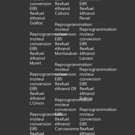
conversion
flexfuel
E85
E85
éthanol
flexfuel
flexfuel
Cahors
éthanol
éthanol
Revel
Gaillac
Reprogrammation
moteur
Reprogrammation
Reprogrammation
conversion
moteur
moteur
E85
conversion
conversion
flexfuel
E85
E85
éthanol
flexfuel
flexfuel
Montauban
éthanol
éthanol
Lavaur
Muret
Reprogrammation
moteur
Reprogrammation
Reprogrammation
conversion
moteur
moteur
E85
conversion
conversion
flexfuel
E85
E85
éthanol 09
flexfuel
flexfuel
éthanol
éthanol
Balma
Reprogrammation
L’Union
moteur
conversion
Reprogrammation
Reprogrammation
E85
moteur
moteur
flexfuel
conversion
conversion
éthanol
E85
E85
Carcasonne
flexfuel
flexfuel
éthanol