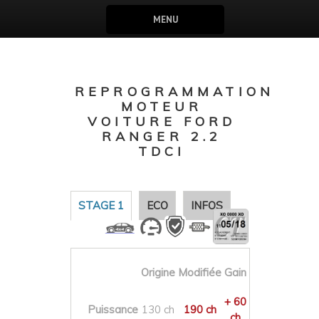
MENU
REPROGRAMMATION
MOTEUR
VOITURE FORD
RANGER 2.2
TDCI
STAGE 1
ECO
INFOS
Origine
Modifiée
Gain
+ 60
Puissance
130 ch
190 ch
ch