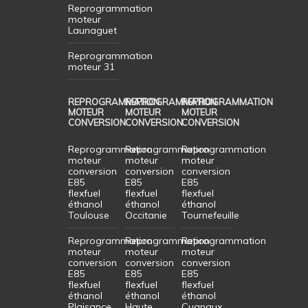
Reprogrammation
moteur
Launaguet
Reprogrammation
moteur 31
REPROGRAMMATION
REPROGRAMMATION
REPROGRAMMATION
MOTEUR
MOTEUR
MOTEUR
CONVERSION
CONVERSION
CONVERSION
Reprogrammation
Reprogrammation
Reprogrammation
moteur
moteur
moteur
conversion
conversion
conversion
E85
E85
E85
flexfuel
flexfuel
flexfuel
éthanol
éthanol
éthanol
Toulouse
Occitanie
Tournefeuille
Reprogrammation
Reprogrammation
Reprogrammation
moteur
moteur
moteur
conversion
conversion
conversion
E85
E85
E85
flexfuel
flexfuel
flexfuel
éthanol
éthanol
éthanol
Plaisance
Haute
Cugnaux