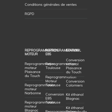
Conditions générales de ventes
RGPD
REPROGRAMMATION
REPROGRAMMATION
ETHANOL
MOTEUR
E85
Conversion
Reprogrammation
Reprogrammation
éthanol
moteur
Toulouse
Plaisance
Plaisance
du Touch
du Touch
Reprogrammation
Moteur
Conversion
Reprogrammation
Toulouse
Colomiers
moteur
Narbonne
Conversion
Kit éthanol
E85
Blagnac
Reprogrammation
Toulouse
moteur
Kit éthanol
Blagnac
Reprogrammation
Tournefeuille