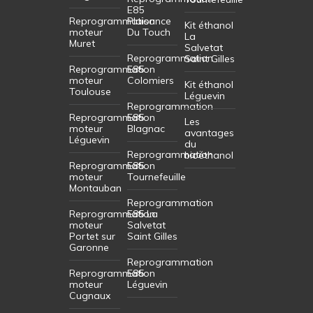
E85
Reprogrammation
Plaisance
Kit éthanol
moteur
Du Touch
La
Muret
Salvetat
Reprogrammation
Saint Gilles
Reprogrammation
E85
moteur
Colomiers
Kit éthanol
Toulouse
Léguevin
Reprogrammation
Reprogrammation
E85
Les
moteur
Blagnac
avantages
Léguevin
du
Reprogrammation
bioéthanol
Reprogrammation
E85
moteur
Tournefeuille
Montauban
Reprogrammation
Reprogrammation
E85 La
moteur
Salvetat
Portet sur
Saint Gilles
Garonne
Reprogrammation
Reprogrammation
E85
moteur
Léguevin
Cugnaux