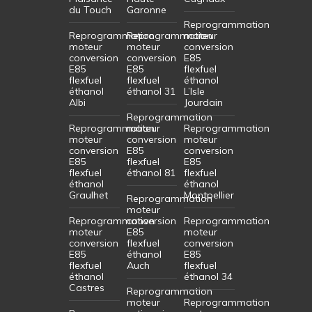
du Touch
Garonne
Reprogrammation
Reprogrammation
Reprogrammation
moteur
moteur
moteur
conversion
conversion
conversion
E85
E85
E85
flexfuel
flexfuel
flexfuel
éthanol
éthanol
éthanol 31
L’Isle
Albi
Jourdain
Reprogrammation
Reprogrammation
moteur
Reprogrammation
moteur
conversion
moteur
conversion
E85
conversion
E85
flexfuel
E85
flexfuel
éthanol 81
flexfuel
éthanol
éthanol
Graulhet
Montpellier
Reprogrammation
moteur
Reprogrammation
conversion
Reprogrammation
moteur
E85
moteur
conversion
flexfuel
conversion
E85
éthanol
E85
flexfuel
Auch
flexfuel
éthanol
éthanol 34
Castres
Reprogrammation
moteur
Reprogrammation