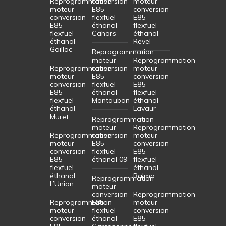
Reprogrammation
conversion
moteur
moteur
E85
conversion
conversion
flexfuel
E85
E85
éthanol
flexfuel
flexfuel
Cahors
éthanol
éthanol
Revel
Gaillac
Reprogrammation
moteur
Reprogrammation
Reprogrammation
conversion
moteur
moteur
E85
conversion
conversion
flexfuel
E85
E85
éthanol
flexfuel
flexfuel
Montauban
éthanol
éthanol
Lavaur
Muret
Reprogrammation
moteur
Reprogrammation
Reprogrammation
conversion
moteur
moteur
E85
conversion
conversion
flexfuel
E85
E85
éthanol 09
flexfuel
flexfuel
éthanol
éthanol
Balma
Reprogrammation
L’Union
moteur
conversion
Reprogrammation
Reprogrammation
E85
moteur
moteur
flexfuel
conversion
conversion
éthanol
E85