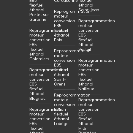
E85
Carcasonne
flexfuel
flexfuel
éthanol
éthanol
Saint-Jean
Reprogrammation
Portet sur
moteur
Garonne
conversion
Reprogrammation
E85
moteur
Reprogrammation
flexfuel
conversion
moteur
éthanol
E85
conversion
Foix
flexfuel
E85
éthanol
flexfuel
Verfeil
Reprogrammation
éthanol
moteur
Colomiers
conversion
Reprogrammation
E85
moteur
Reprogrammation
flexfuel
conversion
moteur
éthanol
E85
conversion
Saint-
flexfuel
E85
Orens
éthanol
flexfuel
Nailloux
éthanol
Reprogrammation
Blagnac
moteur
Reprogrammation
conversion
moteur
Reprogrammation
E85
conversion
moteur
flexfuel
E85
conversion
éthanol
flexfuel
E85
Labège
éthanol
flexfuel
Midi
éthanol
Pyrénées