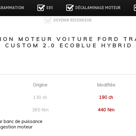
GRAMMATION
E85
DÉCALAMINAGE MOTEUR
DEVENIR REVENDEUR
ON MOTEUR VOITURE FORD TRA
CUSTOM 2.0 ECOBLUE HYBRID
Origine
Modifiée
130 ch
190 ch
385 Nm
440 Nm
ur banc de puissance
 gestion moteur