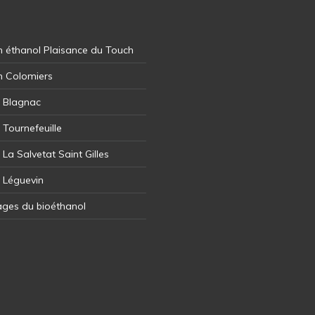
 éthanol Plaisance du Touch
n Colomiers
l Blagnac
 Tournefeuille
 La Salvetat Saint Gilles
l Léguevin
ages du bioéthanol