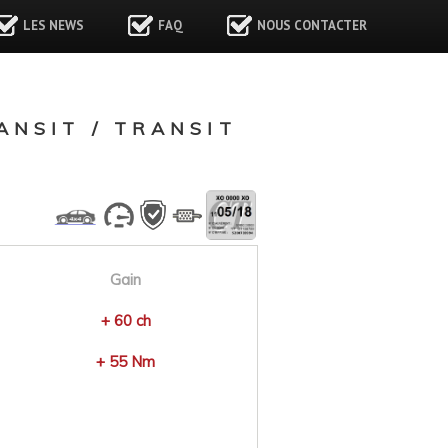
LES NEWS
FAQ
NOUS CONTACTER
NSIT / TRANSIT
Gain
+ 60 ch
+ 55 Nm