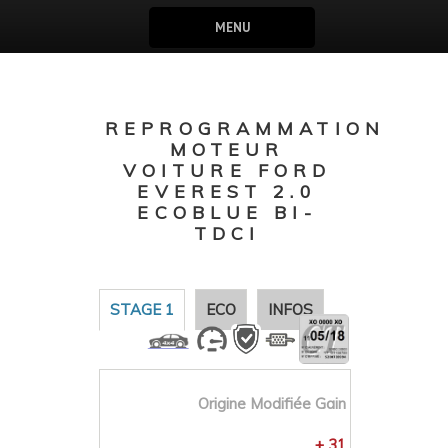
MENU
REPROGRAMMATION
MOTEUR
VOITURE FORD
EVEREST 2.0
ECOBLUE BI-
TDCI
STAGE 1
ECO
INFOS
Origine
Modifiée
Gain
+ 31