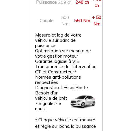
Puissance
209 ch
240 ch
ch
500
+ 50
Couple
550 Nm
Nm
Nm
Mesure et log de votre
véhicule sur banc de
puissance
Optimisation sur mesure de
votre gestion moteur
Garantie logiciel à VIE
Transparence de l'intervention
CT et Constructeur*
Normes anti-pollutions
respectées
Diagnostic et Essai Route
Besoin d'un
véhicule de prêt
? Signalez-le
nous.
* Chaque véhicule est mesuré
et réglé sur banc, la puissance