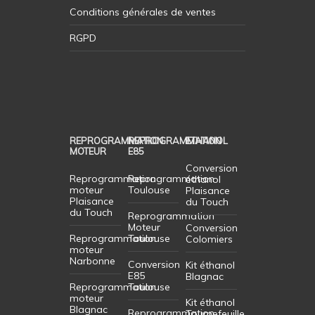
Conditions générales de ventes
RGPD
REPROGRAMMATION
REPROGRAMMATION
ETHANOL
MOTEUR
E85
Conversion
Reprogrammation
Reprogrammation
éthanol
moteur
Toulouse
Plaisance
Plaisance
du Touch
du Touch
Reprogrammation
Moteur
Conversion
Reprogrammation
Toulouse
Colomiers
moteur
Narbonne
Conversion
Kit éthanol
E85
Blagnac
Reprogrammation
Toulouse
moteur
Kit éthanol
Blagnac
Reprogrammation
Tournefeuille