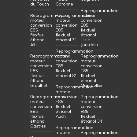
du Touch
Garonne
Reprogrammation
Reprogrammation
Reprogrammation
moteur
moteur
moteur
conversion
conversion
conversion
E85
E85
E85
flexfuel
flexfuel
flexfuel
éthanol
éthanol
éthanol 31
L’Isle
Albi
Jourdain
Reprogrammation
Reprogrammation
moteur
Reprogrammation
moteur
conversion
moteur
conversion
E85
conversion
E85
flexfuel
E85
flexfuel
éthanol 81
flexfuel
éthanol
éthanol
Graulhet
Montpellier
Reprogrammation
moteur
Reprogrammation
conversion
Reprogrammation
moteur
E85
moteur
conversion
flexfuel
conversion
E85
éthanol
E85
flexfuel
Auch
flexfuel
éthanol
éthanol 34
Castres
Reprogrammation
moteur
Reprogrammation