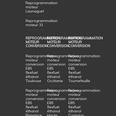
Reprogrammation
moteur
Launaguet
Reprogrammation
moteur 31
REPROGRAMMATION
REPROGRAMMATION
REPROGRAMMATION
MOTEUR
MOTEUR
MOTEUR
CONVERSION
CONVERSION
CONVERSION
Reprogrammation
Reprogrammation
Reprogrammation
moteur
moteur
moteur
conversion
conversion
conversion
E85
E85
E85
flexfuel
flexfuel
flexfuel
éthanol
éthanol
éthanol
Toulouse
Occitanie
Tournefeuille
Reprogrammation
Reprogrammation
Reprogrammation
moteur
moteur
moteur
conversion
conversion
conversion
E85
E85
E85
flexfuel
flexfuel
flexfuel
éthanol
éthanol
éthanol
Plaisance
Haute
Cugnaux