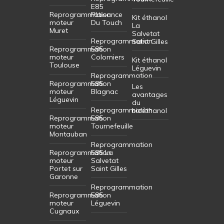
E85
Reprogrammation
Plaisance
Kit éthanol
moteur
Du Touch
La
Muret
Salvetat
Reprogrammation
Saint Gilles
Reprogrammation
E85
moteur
Colomiers
Kit éthanol
Toulouse
Léguevin
Reprogrammation
Reprogrammation
E85
Les
moteur
Blagnac
avantages
Léguevin
du
Reprogrammation
bioéthanol
Reprogrammation
E85
moteur
Tournefeuille
Montauban
Reprogrammation
Reprogrammation
E85 La
moteur
Salvetat
Portet sur
Saint Gilles
Garonne
Reprogrammation
Reprogrammation
E85
moteur
Léguevin
Cugnaux