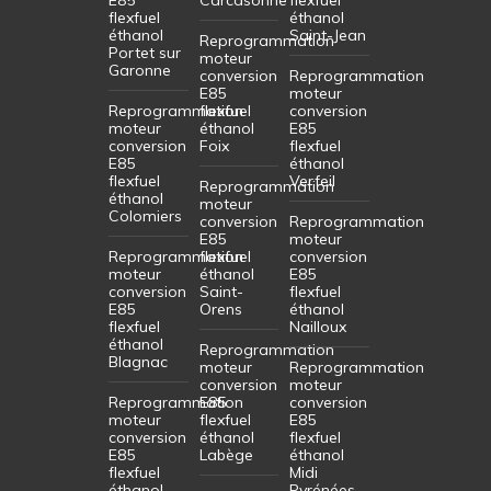
flexfuel
éthanol
éthanol
Saint-Jean
Reprogrammation
Portet sur
moteur
Garonne
conversion
Reprogrammation
E85
moteur
Reprogrammation
flexfuel
conversion
moteur
éthanol
E85
conversion
Foix
flexfuel
E85
éthanol
flexfuel
Verfeil
Reprogrammation
éthanol
moteur
Colomiers
conversion
Reprogrammation
E85
moteur
Reprogrammation
flexfuel
conversion
moteur
éthanol
E85
conversion
Saint-
flexfuel
E85
Orens
éthanol
flexfuel
Nailloux
éthanol
Reprogrammation
Blagnac
moteur
Reprogrammation
conversion
moteur
Reprogrammation
E85
conversion
moteur
flexfuel
E85
conversion
éthanol
flexfuel
E85
Labège
éthanol
flexfuel
Midi
éthanol
Pyrénées