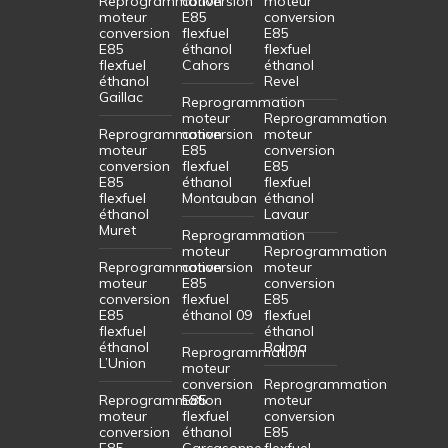
Reprogrammation
conversion
moteur
moteur
E85
conversion
conversion
flexfuel
E85
E85
éthanol
flexfuel
flexfuel
Cahors
éthanol
éthanol
Revel
Gaillac
Reprogrammation
moteur
Reprogrammation
Reprogrammation
conversion
moteur
moteur
E85
conversion
conversion
flexfuel
E85
E85
éthanol
flexfuel
flexfuel
Montauban
éthanol
éthanol
Lavaur
Muret
Reprogrammation
moteur
Reprogrammation
Reprogrammation
conversion
moteur
moteur
E85
conversion
conversion
flexfuel
E85
E85
éthanol 09
flexfuel
flexfuel
éthanol
éthanol
Balma
Reprogrammation
L’Union
moteur
conversion
Reprogrammation
Reprogrammation
E85
moteur
moteur
flexfuel
conversion
conversion
éthanol
E85
E85
Carcasonne
flexfuel