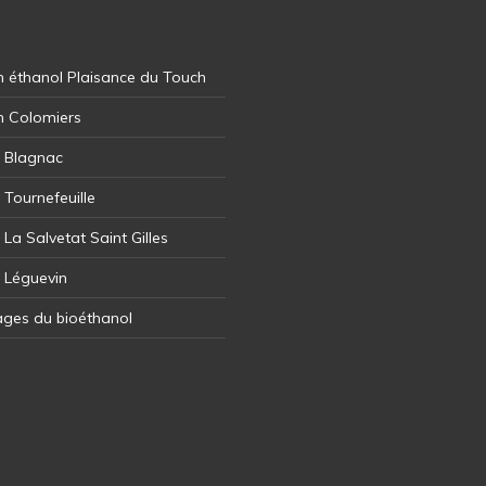
 éthanol Plaisance du Touch
n Colomiers
l Blagnac
 Tournefeuille
 La Salvetat Saint Gilles
l Léguevin
ages du bioéthanol