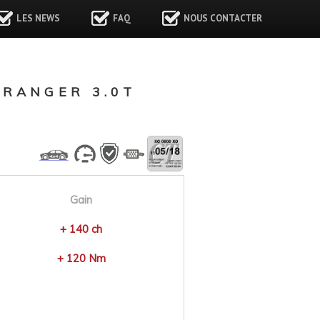
LES NEWS
FAQ
NOUS CONTACTER
RANGER 3.0T
Gain
+ 140 ch
+ 120 Nm