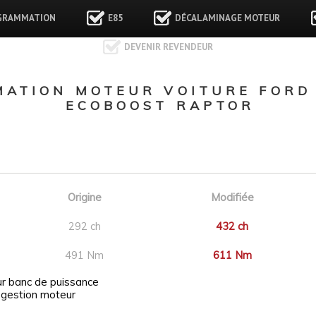
GRAMMATION
E85
DÉCALAMINAGE MOTEUR
DEVENIR REVENDEUR
ATION MOTEUR VOITURE FORD 
ECOBOOST RAPTOR
Origine
Modifiée
292 ch
432 ch
491 Nm
611 Nm
ur banc de puissance
 gestion moteur