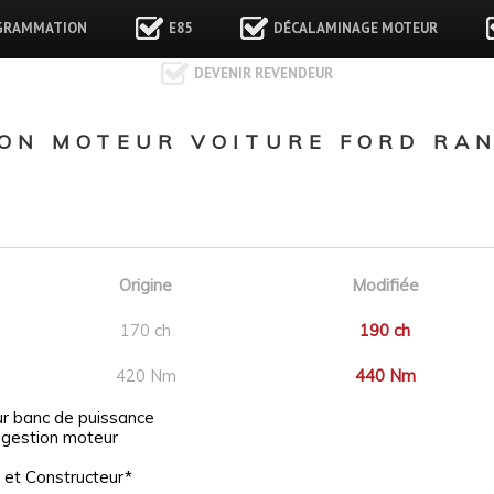
GRAMMATION
E85
DÉCALAMINAGE MOTEUR
DEVENIR REVENDEUR
ON MOTEUR VOITURE FORD RAN
Origine
Modifiée
170 ch
190 ch
420 Nm
440 Nm
ur banc de puissance
 gestion moteur
 et Constructeur*