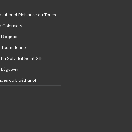
 éthanol Plaisance du Touch
n Colomiers
l Blagnac
 Tournefeuille
 La Salvetat Saint Gilles
l Léguevin
ages du bioéthanol