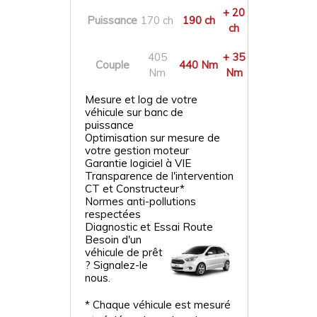
+ 20
Puissance
170 ch
190 ch
ch
405
+ 35
Couple
440 Nm
Nm
Nm
Mesure et log de votre
véhicule sur banc de
puissance
Optimisation sur mesure de
votre gestion moteur
Garantie logiciel à VIE
Transparence de l'intervention
CT et Constructeur*
Normes anti-pollutions
respectées
Diagnostic et Essai Route
Besoin d'un
véhicule de prêt
? Signalez-le
nous.
* Chaque véhicule est mesuré