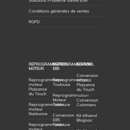
Solutions Probleme vanne EGR
Conditions générales de ventes
RGPD
REPROGRAMMATION
REPROGRAMMATION
ETHANOL
MOTEUR
E85
Conversion
Reprogrammation
Reprogrammation
éthanol
moteur
Toulouse
Plaisance
Plaisance
du Touch
du Touch
Reprogrammation
Moteur
Conversion
Reprogrammation
Toulouse
Colomiers
moteur
Narbonne
Conversion
Kit éthanol
E85
Blagnac
Reprogrammation
Toulouse
moteur