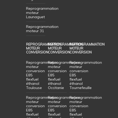
Reprogrammation
moteur
Launaguet
Reprogrammation
moteur 31
REPROGRAMMATION
REPROGRAMMATION
REPROGRAMMATION
MOTEUR
MOTEUR
MOTEUR
CONVERSION
CONVERSION
CONVERSION
Reprogrammation
Reprogrammation
Reprogrammation
moteur
moteur
moteur
conversion
conversion
conversion
E85
E85
E85
flexfuel
flexfuel
flexfuel
éthanol
éthanol
éthanol
Toulouse
Occitanie
Tournefeuille
Reprogrammation
Reprogrammation
Reprogrammation
moteur
moteur
moteur
conversion
conversion
conversion
E85
E85
E85
flexfuel
flexfuel
flexfuel