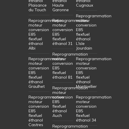
éthanol
éthanol
éthanol
Plaisance
Haute
Cugnaux
du Touch
Garonne
Reprogrammation
Reprogrammation
Reprogrammation
moteur
moteur
moteur
conversion
conversion
conversion
E85
E85
E85
flexfuel
flexfuel
flexfuel
éthanol
éthanol
éthanol 31
L’Isle
Albi
Jourdain
Reprogrammation
Reprogrammation
moteur
Reprogrammation
moteur
conversion
moteur
conversion
E85
conversion
E85
flexfuel
E85
flexfuel
éthanol 81
flexfuel
éthanol
éthanol
Graulhet
Montpellier
Reprogrammation
moteur
Reprogrammation
conversion
Reprogrammation
moteur
E85
moteur
conversion
flexfuel
conversion
E85
éthanol
E85
flexfuel
Auch
flexfuel
éthanol
éthanol 34
Castres
Reprogrammation