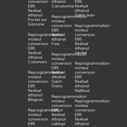
conversion
éthanol
E85
E85
Carcasonne
flexfuel
flexfuel
éthanol
éthanol
Saint-Jean
Reprogrammation
Portet sur
moteur
Garonne
conversion
Reprogrammation
E85
moteur
Reprogrammation
flexfuel
conversion
moteur
éthanol
E85
conversion
Foix
flexfuel
E85
éthanol
flexfuel
Verfeil
Reprogrammation
éthanol
moteur
Colomiers
conversion
Reprogrammation
E85
moteur
Reprogrammation
flexfuel
conversion
moteur
éthanol
E85
conversion
Saint-
flexfuel
E85
Orens
éthanol
flexfuel
Nailloux
éthanol
Reprogrammation
Blagnac
moteur
Reprogrammation
conversion
moteur
Reprogrammation
E85
conversion
moteur
flexfuel
E85
conversion
éthanol
flexfuel
E85
Labège
éthanol