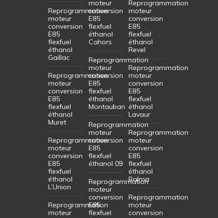
moteur
Reprogrammation
Reprogrammation
conversion
moteur
moteur
E85
conversion
conversion
flexfuel
E85
E85
éthanol
flexfuel
flexfuel
Cahors
éthanol
éthanol
Revel
Gaillac
Reprogrammation
moteur
Reprogrammation
Reprogrammation
conversion
moteur
moteur
E85
conversion
conversion
flexfuel
E85
E85
éthanol
flexfuel
flexfuel
Montauban
éthanol
éthanol
Lavaur
Muret
Reprogrammation
moteur
Reprogrammation
Reprogrammation
conversion
moteur
moteur
E85
conversion
conversion
flexfuel
E85
E85
éthanol 09
flexfuel
flexfuel
éthanol
éthanol
Balma
Reprogrammation
L’Union
moteur
conversion
Reprogrammation
Reprogrammation
E85
moteur
moteur
flexfuel
conversion