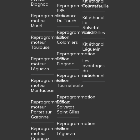
Kit éthanol
Blagnac
Reprogrammation
Tournefeuille
E85
Reprogrammation
Plaisance
Kit éthanol
moteur
Du Touch
La
Muret
Salvetat
Reprogrammation
Saint Gilles
Reprogrammation
E85
moteur
Colomiers
Kit éthanol
Toulouse
Léguevin
Reprogrammation
Reprogrammation
E85
Les
moteur
Blagnac
avantages
Léguevin
du
Reprogrammation
bioéthanol
Reprogrammation
E85
moteur
Tournefeuille
Montauban
Reprogrammation
Reprogrammation
E85 La
moteur
Salvetat
Portet sur
Saint Gilles
Garonne
Reprogrammation
Reprogrammation
E85
moteur
Léguevin
Cugnaux