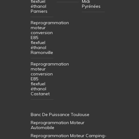
flexfuel
Midi
éthanol
Pyrénées
Pamiers
Reprogrammation
moteur
conversion
E85
flexfuel
éthanol
Ramonville
Reprogrammation
moteur
conversion
E85
flexfuel
éthanol
Castanet
Banc De Puissance Toulouse
Reprogrammation Moteur
Automobile
Reprogrammation Moteur Camping-