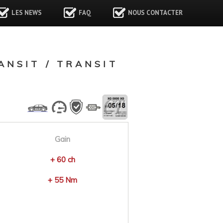
LES NEWS
FAQ
NOUS CONTACTER
NSIT / TRANSIT
Gain
+ 60 ch
+ 55 Nm