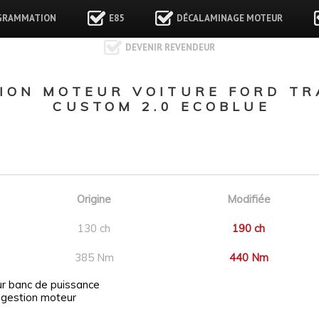
GRAMMATION
E85
DÉCALAMINAGE MOTEUR
DEVENIR REVENDEUR
ON MOTEUR VOITURE FORD TRA
CUSTOM 2.0 ECOBLUE
Origine
Modifiée
130 ch
190 ch
385 Nm
440 Nm
ur banc de puissance
 gestion moteur