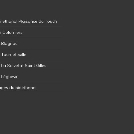
 éthanol Plaisance du Touch
n Colomiers
l Blagnac
 Tournefeuille
 La Salvetat Saint Gilles
l Léguevin
ages du bioéthanol