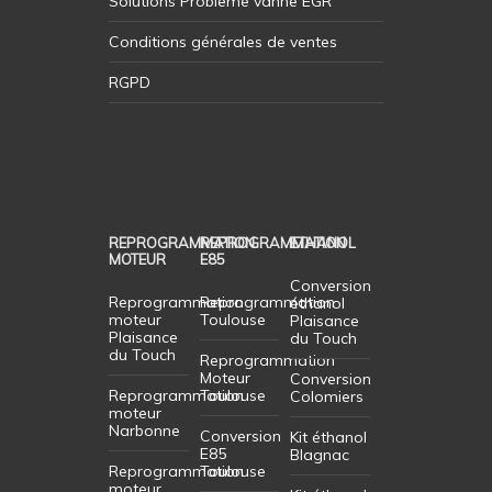
Solutions Probleme vanne EGR
Conditions générales de ventes
RGPD
REPROGRAMMATION
REPROGRAMMATION
ETHANOL
MOTEUR
E85
Conversion
Reprogrammation
Reprogrammation
éthanol
moteur
Toulouse
Plaisance
Plaisance
du Touch
du Touch
Reprogrammation
Moteur
Conversion
Reprogrammation
Toulouse
Colomiers
moteur
Narbonne
Conversion
Kit éthanol
E85
Blagnac
Reprogrammation
Toulouse
moteur