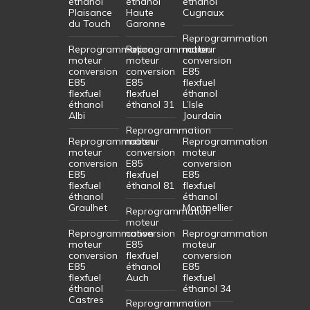
éthanol
éthanol
éthanol
Plaisance
Haute
Cugnaux
du Touch
Garonne
Reprogrammation
Reprogrammation
Reprogrammation
moteur
moteur
moteur
conversion
conversion
conversion
E85
E85
E85
flexfuel
flexfuel
flexfuel
éthanol
éthanol
éthanol 31
L’Isle
Albi
Jourdain
Reprogrammation
Reprogrammation
moteur
Reprogrammation
moteur
conversion
moteur
conversion
E85
conversion
E85
flexfuel
E85
flexfuel
éthanol 81
flexfuel
éthanol
éthanol
Graulhet
Montpellier
Reprogrammation
moteur
Reprogrammation
conversion
Reprogrammation
moteur
E85
moteur
conversion
flexfuel
conversion
E85
éthanol
E85
flexfuel
Auch
flexfuel
éthanol
éthanol 34
Castres
Reprogrammation