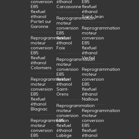
conversion
éthanol
E85
E85
Carcasonne
flexfuel
flexfuel
éthanol
éthanol
Saint-Jean
Reprogrammation
Portet sur
moteur
Garonne
conversion
Reprogrammation
E85
moteur
Reprogrammation
flexfuel
conversion
moteur
éthanol
E85
conversion
Foix
flexfuel
E85
éthanol
flexfuel
Verfeil
Reprogrammation
éthanol
moteur
Colomiers
conversion
Reprogrammation
E85
moteur
Reprogrammation
flexfuel
conversion
moteur
éthanol
E85
conversion
Saint-
flexfuel
E85
Orens
éthanol
flexfuel
Nailloux
éthanol
Reprogrammation
Blagnac
moteur
Reprogrammation
conversion
moteur
Reprogrammation
E85
conversion
moteur
flexfuel
E85
conversion
éthanol
flexfuel
E85
Labège
éthanol