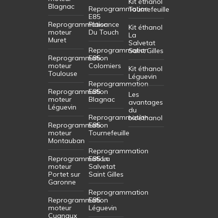
Kit éthanol
Blagnac
Reprogrammation
Tournefeuille
E85
Reprogrammation
Plaisance
Kit éthanol
moteur
Du Touch
La
Muret
Salvetat
Reprogrammation
Saint Gilles
Reprogrammation
E85
moteur
Colomiers
Kit éthanol
Toulouse
Léguevin
Reprogrammation
Reprogrammation
E85
Les
moteur
Blagnac
avantages
Léguevin
du
Reprogrammation
bioéthanol
Reprogrammation
E85
moteur
Tournefeuille
Montauban
Reprogrammation
Reprogrammation
E85 La
moteur
Salvetat
Portet sur
Saint Gilles
Garonne
Reprogrammation
Reprogrammation
E85
moteur
Léguevin
Cugnaux