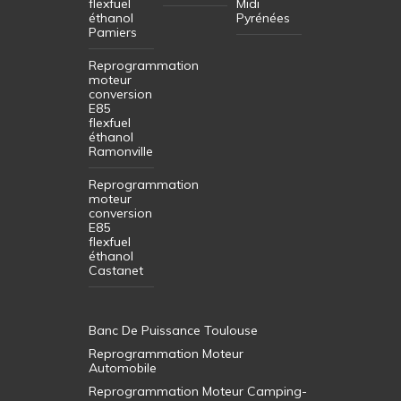
flexfuel
Midi
éthanol
Pyrénées
Pamiers
Reprogrammation
moteur
conversion
E85
flexfuel
éthanol
Ramonville
Reprogrammation
moteur
conversion
E85
flexfuel
éthanol
Castanet
Banc De Puissance Toulouse
Reprogrammation Moteur
Automobile
Reprogrammation Moteur Camping-