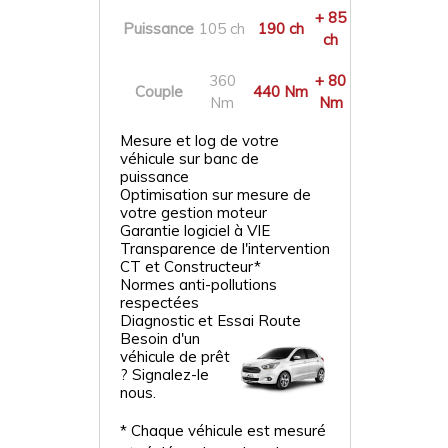
+ 85
Puissance
105 ch
190 ch
ch
360
+ 80
Couple
440 Nm
Nm
Nm
Mesure et log de votre
véhicule sur banc de
puissance
Optimisation sur mesure de
votre gestion moteur
Garantie logiciel à VIE
Transparence de l'intervention
CT et Constructeur*
Normes anti-pollutions
respectées
Diagnostic et Essai Route
Besoin d'un
véhicule de prêt
? Signalez-le
nous.
* Chaque véhicule est mesuré