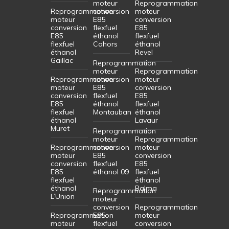
moteur
Reprogrammation
Reprogrammation
conversion
moteur
moteur
E85
conversion
conversion
flexfuel
E85
E85
éthanol
flexfuel
flexfuel
Cahors
éthanol
éthanol
Revel
Gaillac
Reprogrammation
moteur
Reprogrammation
Reprogrammation
conversion
moteur
moteur
E85
conversion
conversion
flexfuel
E85
E85
éthanol
flexfuel
flexfuel
Montauban
éthanol
éthanol
Lavaur
Muret
Reprogrammation
moteur
Reprogrammation
Reprogrammation
conversion
moteur
moteur
E85
conversion
conversion
flexfuel
E85
E85
éthanol 09
flexfuel
flexfuel
éthanol
éthanol
Balma
Reprogrammation
L’Union
moteur
conversion
Reprogrammation
Reprogrammation
E85
moteur
moteur
flexfuel
conversion