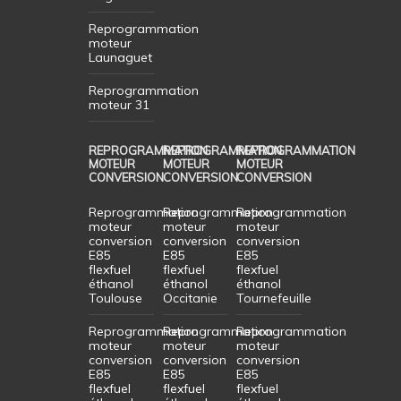
Reprogrammation
moteur
Launaguet
Reprogrammation
moteur 31
REPROGRAMMATION
REPROGRAMMATION
REPROGRAMMATION
MOTEUR
MOTEUR
MOTEUR
CONVERSION
CONVERSION
CONVERSION
Reprogrammation
Reprogrammation
Reprogrammation
moteur
moteur
moteur
conversion
conversion
conversion
E85
E85
E85
flexfuel
flexfuel
flexfuel
éthanol
éthanol
éthanol
Toulouse
Occitanie
Tournefeuille
Reprogrammation
Reprogrammation
Reprogrammation
moteur
moteur
moteur
conversion
conversion
conversion
E85
E85
E85
flexfuel
flexfuel
flexfuel