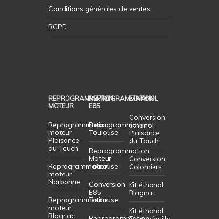
Conditions générales de ventes
RGPD
REPROGRAMMATION
REPROGRAMMATION
ETHANOL
MOTEUR
E85
Conversion
Reprogrammation
Reprogrammation
éthanol
moteur
Toulouse
Plaisance
Plaisance
du Touch
du Touch
Reprogrammation
Moteur
Conversion
Reprogrammation
Toulouse
Colomiers
moteur
Narbonne
Conversion
Kit éthanol
E85
Blagnac
Reprogrammation
Toulouse
moteur
Kit éthanol
Blagnac
Reprogrammation
Tournefeuille