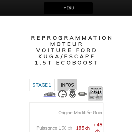
MENU
REPROGRAMMATION
MOTEUR
VOITURE FORD
KUGA/ESCAPE
1.5T ECOBOOST
STAGE 1
INFOS
Origine
Modifiée
Gain
+ 45
Puissance
150 ch
195 ch
ch