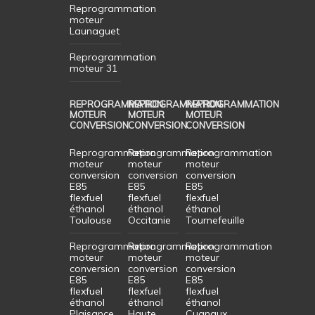
Reprogrammation
moteur
Launaguet
Reprogrammation
moteur 31
REPROGRAMMATION
REPROGRAMMATION
REPROGRAMMATION
MOTEUR
MOTEUR
MOTEUR
CONVERSION
CONVERSION
CONVERSION
Reprogrammation
Reprogrammation
Reprogrammation
moteur
moteur
moteur
conversion
conversion
conversion
E85
E85
E85
flexfuel
flexfuel
flexfuel
éthanol
éthanol
éthanol
Toulouse
Occitanie
Tournefeuille
Reprogrammation
Reprogrammation
Reprogrammation
moteur
moteur
moteur
conversion
conversion
conversion
E85
E85
E85
flexfuel
flexfuel
flexfuel
éthanol
éthanol
éthanol
Plaisance
Haute
Cugnaux