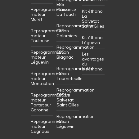
E85
Reprogrammation
Plaisance
Kit éthanol
moteur
Du Touch
La
Muret
Salvetat
Reprogrammation
Saint Gilles
Reprogrammation
E85
moteur
Colomiers
Kit éthanol
Toulouse
Léguevin
Reprogrammation
Reprogrammation
E85
Les
moteur
Blagnac
avantages
Léguevin
du
Reprogrammation
bioéthanol
Reprogrammation
E85
moteur
Tournefeuille
Montauban
Reprogrammation
Reprogrammation
E85 La
moteur
Salvetat
Portet sur
Saint Gilles
Garonne
Reprogrammation
Reprogrammation
E85
moteur
Léguevin
Cugnaux