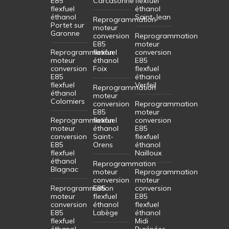
E85
Carcasonne
flexfuel
flexfuel
éthanol
éthanol
Saint-Jean
Reprogrammation
Portet sur
moteur
Garonne
conversion
Reprogrammation
E85
moteur
Reprogrammation
flexfuel
conversion
moteur
éthanol
E85
conversion
Foix
flexfuel
E85
éthanol
flexfuel
Verfeil
Reprogrammation
éthanol
moteur
Colomiers
conversion
Reprogrammation
E85
moteur
Reprogrammation
flexfuel
conversion
moteur
éthanol
E85
conversion
Saint-
flexfuel
E85
Orens
éthanol
flexfuel
Nailloux
éthanol
Reprogrammation
Blagnac
moteur
Reprogrammation
conversion
moteur
Reprogrammation
E85
conversion
moteur
flexfuel
E85
conversion
éthanol
flexfuel
E85
Labège
éthanol
flexfuel
Midi
éthanol
Pyrénées