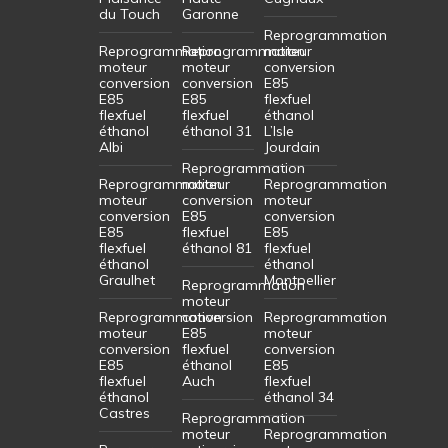
du Touch
Garonne
Reprogrammation
Reprogrammation
Reprogrammation
moteur
moteur
moteur
conversion
conversion
conversion
E85
E85
E85
flexfuel
flexfuel
flexfuel
éthanol
éthanol
éthanol 31
L’Isle
Albi
Jourdain
Reprogrammation
Reprogrammation
moteur
Reprogrammation
moteur
conversion
moteur
conversion
E85
conversion
E85
flexfuel
E85
flexfuel
éthanol 81
flexfuel
éthanol
éthanol
Graulhet
Montpellier
Reprogrammation
moteur
Reprogrammation
conversion
Reprogrammation
moteur
E85
moteur
conversion
flexfuel
conversion
E85
éthanol
E85
flexfuel
Auch
flexfuel
éthanol
éthanol 34
Castres
Reprogrammation
moteur
Reprogrammation