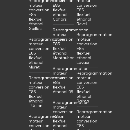
Reprogrammation
conversion
moteur
moteur
E85
conversion
conversion
flexfuel
E85
E85
éthanol
flexfuel
flexfuel
Cahors
éthanol
éthanol
Revel
Gaillac
Reprogrammation
moteur
Reprogrammation
Reprogrammation
conversion
moteur
moteur
E85
conversion
conversion
flexfuel
E85
E85
éthanol
flexfuel
flexfuel
Montauban
éthanol
éthanol
Lavaur
Muret
Reprogrammation
moteur
Reprogrammation
Reprogrammation
conversion
moteur
moteur
E85
conversion
conversion
flexfuel
E85
E85
éthanol 09
flexfuel
flexfuel
éthanol
éthanol
Balma
Reprogrammation
L’Union
moteur
conversion
Reprogrammation
Reprogrammation
E85
moteur
moteur
flexfuel
conversion
conversion
éthanol
E85